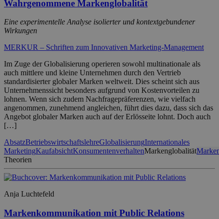
Wahrgenommene Markenglobalität
Eine experimentelle Analyse isolierter und kontextgebundener
Wirkungen
MERKUR – Schriften zum Innovativen Marketing-Management
Im Zuge der Globalisierung operieren sowohl multinationale als
auch mittlere und kleine Unternehmen durch den Vertrieb
standardisierter globaler Marken weltweit. Dies scheint sich aus
Unternehmenssicht besonders aufgrund von Kostenvorteilen zu
lohnen. Wenn sich zudem Nachfragepräferenzen, wie vielfach
angenommen, zunehmend angleichen, führt dies dazu, dass sich das
Angebot globaler Marken auch auf der Erlösseite lohnt. Doch auch
[…]
Absatz
Betriebswirtschaftslehre
Globalisierung
Internationales
Marketing
Kaufabsicht
Konsumentenverhalten
Markenglobalität
Marken
Theorien
Anja Luchtefeld
Markenkommunikation mit Public Relations