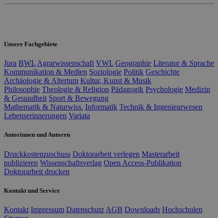
Unsere Fachgebiete
Jura
BWL
Agrarwissenschaft
VWL
Geographie
Literatur & Sprache
Kommunikation & Medien
Soziologie
Politik
Geschichte
Archäologie & Altertum
Kultur, Kunst & Musik
Philosophie
Theologie & Religion
Pädagogik
Psychologie
Medizin
& Gesundheit
Sport & Bewegung
Mathematik & Naturwiss.
Informatik
Technik & Ingenieurwesen
Lebenserinnerungen
Variata
Autorinnen und Autoren
Druckkostenzuschuss
Doktorarbeit verlegen
Masterarbeit
publizieren
Wissenschaftsverlag
Open Access-Publikation
Doktorarbeit drucken
Kontakt und Service
Kontakt
Impressum
Datenschutz
AGB
Downloads
Hochschulen