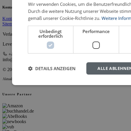
Wir verwenden Cookies, um die Benutzerfreundlich
Kontakt und Service
Durch die weitere Nutzung unserer Webseite stim
gemäß unserer Cookie-Richtlinie zu.
Weitere Infor
Kontakt
Impressum
Datenschutz
AGB
Downloads
Hochschulen
Sitemap
Unbedingt
Performance
Verlag Dr. Kovač GmbH
erforderlich
Leverkusenstraße 13 • 22761 Hamburg
+49 40 398880 0
info@verlagdrkovac.de
DETAILS ANZEIGEN
ALLE ABLEHNE
© 2000-2026 Verlag Dr. Kovač
Aktualisiert 07.08.2026 06:43
Unsere Partner