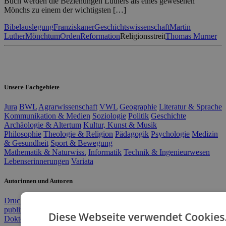
Buch werden die Beziehungen Luthers als eines gewesenen
Mönchs zu einem der wichtigsten […]
Bibelauslegung
Franziskaner
Geschichtswissenschaft
Martin
Luther
Mönchtum
Orden
Reformation
Religionsstreit
Thomas Murner
Unsere Fachgebiete
Jura
BWL
Agrarwissenschaft
VWL
Geographie
Literatur & Sprache
Kommunikation & Medien
Soziologie
Politik
Geschichte
Archäologie & Altertum
Kultur, Kunst & Musik
Philosophie
Theologie & Religion
Pädagogik
Psychologie
Medizin
& Gesundheit
Sport & Bewegung
Mathematik & Naturwiss.
Informatik
Technik & Ingenieurwesen
Lebenserinnerungen
Variata
Autorinnen und Autoren
Druckkostenzuschuss
Doktorarbeit verlegen
Masterarbeit
publizieren
Wissenschaftsverlag
Open Access-Publikation
Diese Webseite verwendet Cookies
Doktorarbeit drucken