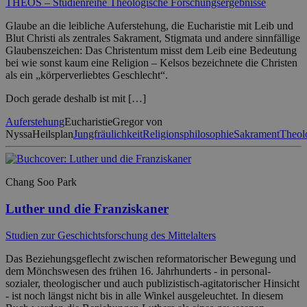
THEOS – Studienreihe Theologische Forschungsergebnisse
Glaube an die leibliche Auferstehung, die Eucharistie mit Leib und
Blut Christi als zentrales Sakrament, Stigmata und andere sinnfällige
Glaubenszeichen: Das Christentum misst dem Leib eine Bedeutung
bei wie sonst kaum eine Religion – Kelsos bezeichnete die Christen
als ein „körperverliebtes Geschlecht“.
Doch gerade deshalb ist mit […]
Auferstehung
Eucharistie
Gregor von
Nyssa
Heilsplan
Jungfräulichkeit
Religionsphilosophie
Sakrament
Theol
Chang Soo Park
Luther und die Franziskaner
Studien zur Geschichtsforschung des Mittelalters
Das Beziehungsgeflecht zwischen reformatorischer Bewegung und
dem Mönchswesen des frühen 16. Jahrhunderts - in personal-
sozialer, theologischer und auch publizistisch-agitatorischer Hinsicht
- ist noch längst nicht bis in alle Winkel ausgeleuchtet. In diesem