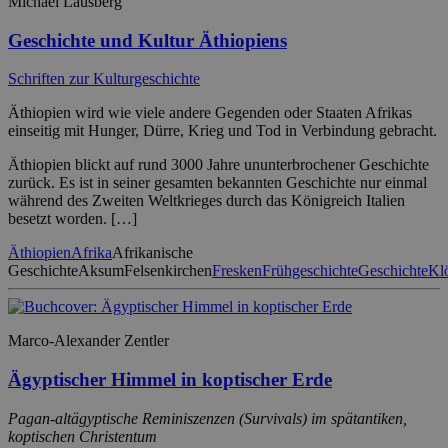
Michael Lausberg
Geschichte und Kultur Äthiopiens
Schriften zur Kulturgeschichte
Äthiopien wird wie viele andere Gegenden oder Staaten Afrikas
einseitig mit Hunger, Dürre, Krieg und Tod in Verbindung gebracht.
Äthiopien blickt auf rund 3000 Jahre ununterbrochener Geschichte
zurück. Es ist in seiner gesamten bekannten Geschichte nur einmal
während des Zweiten Weltkrieges durch das Königreich Italien
besetzt worden. […]
Äthiopien
Afrika
Afrikanische
Geschichte
Aksum
Felsenkirchen
Fresken
Frühgeschichte
Geschichte
Klö
Marco-Alexander Zentler
Ägyptischer Himmel in koptischer Erde
Pagan-altägyptische Reminiszenzen (Survivals) im spätantiken,
koptischen Christentum