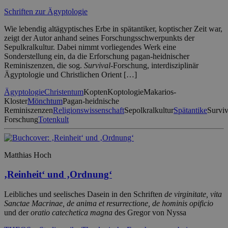
Schriften zur Ägyptologie
Wie lebendig altägyptisches Erbe in spätantiker, koptischer Zeit war,
zeigt der Autor anhand seines Forschungsschwerpunkts der
Sepulkralkultur. Dabei nimmt vorliegendes Werk eine
Sonderstellung ein, da die Erforschung pagan-heidnischer
Reminiszenzen, die sog.
Survival
-Forschung, interdisziplinär
Ägyptologie und Christlichen Orient […]
Ägyptologie
Christentum
Kopten
Koptologie
Makarios-
Kloster
Mönchtum
Pagan-heidnische
Reminiszenzen
Religionswissenschaft
Sepolkralkultur
Spätantike
Surviv
Forschung
Totenkult
Matthias Hoch
‚Reinheit‘ und ‚Ordnung‘
Leibliches und seelisches Dasein in den Schriften
de virginitate, vita
Sanctae Macrinae, de anima et resurrectione, de hominis opificio
und der
oratio catechetica magna
des Gregor von Nyssa