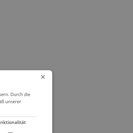
×
sern. Durch die
äß unserer
nktionalität