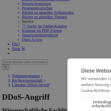
Neuerscheinungen
Programmvorschau
Bücher zu aktuellen Schlagzeilen
Bücher zu aktuellen Themen
Service
Suche im Online-Katalog
Kataloge im PDF-Format
Neuerscheinungsdienst
Open Access
FAQ
Shop
Diese Webse
Verlagsprogramm
>
Wir verwenden Co
Rechtswissenschaft
>
weitere Nutzung 
Literatur:
DDoS-Angriff
Cookie-Richtlinie 
DDoS-Angriff
Unbeding
erforderlic
Wissenschaftliche Fachliteratur