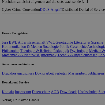
Nachdem zunächst allgemein auf die stets wachsende […]
Cyber-Crime-Convention
DDoS-Angriff
Distributed Denial of Service
Unsere Fachgebiete
Jura
BWL
Agrarwissenschaft
VWL
Geographie
Literatur & Sprache
Kommunikation & Medien
Soziologie
Politik
Geschichte
Archäologi
Philosophie
Theologie & Religion
Pädagogik
Psychologie
Medizin &
Mathematik & Naturwiss.
Informatik
Technik & Ingenieurwesen
Leb
Autorinnen und Autoren
Druckkostenzuschuss
Doktorarbeit verlegen
Masterarbeit publizieren
Kontakt und Service
Kontakt
Impressum
Datenschutz
AGB
Downloads
Hochschulen
Sit
Verlag Dr. Kovač GmbH