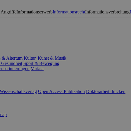
 Angriffe
Informationserwerb
Informationsrecht
Informationsverbreitung
e & Altertum
Kultur, Kunst & Musik
 Gesundheit
Sport & Bewegung
enserinnerungen
Variata
Wissenschaftsverlag
Open Access-Publikation
Doktorarbeit drucken
emap