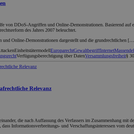
ben
Hilfe von DDoS-Angriffen und Online-Demonstrationen. Basierend auf 
rechtsreform des Jahres 2007 beleuchtet.
und Online-Demonstrationen dargestellt und die grundrechtlichen […
ttacken
Einheitstätermodell
Europarecht
Gewaltbegriff
Internet
Massendel
ungsrecht
Verfügungsberechtigung über Daten
Versammlungsfreiheit
§ 3
afrechtliche Relevanz
useinander, die nach Auffassung des Verfassers im Zusammenhang mit d
lt, dass Informationsverbreitungs- und Verschaffungsinteressen vom de