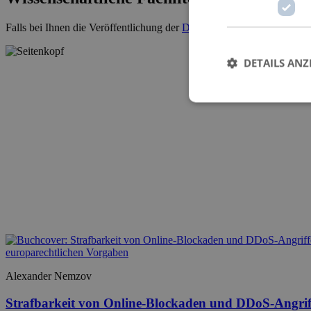
Falls bei Ihnen die Veröffentlichung der
Dissertation
ansteht, kontakti
DETAILS ANZ
Alexander Nemzov
Strafbarkeit von Online-Blockaden und DDoS-Angriff