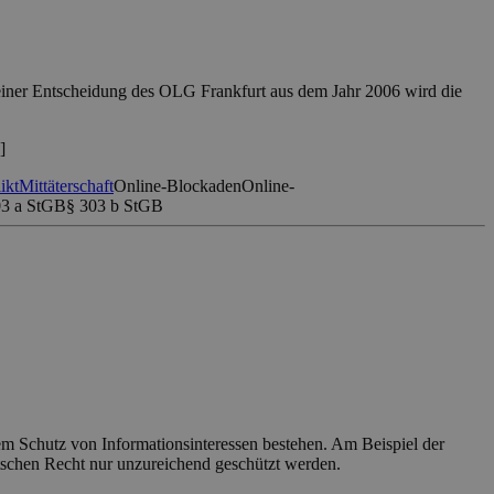
einer Entscheidung des OLG Frankfurt aus dem Jahr 2006 wird die
]
ikt
Mittäterschaft
Online-Blockaden
Online-
03 a StGB
§ 303 b StGB
em Schutz von Informationsinteressen bestehen. Am Beispiel der
utschen Recht nur unzureichend geschützt werden.