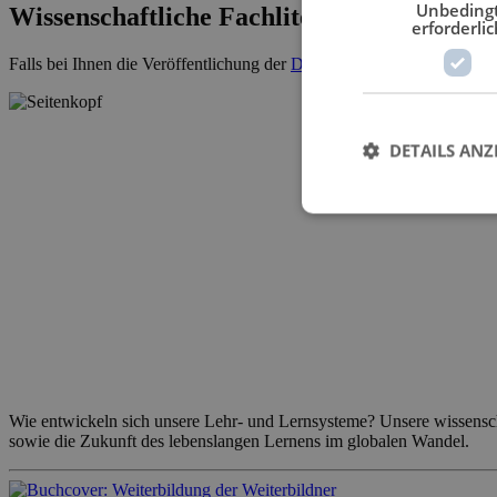
Unbeding
Wissenschaftliche Fachliteratur
erforderlic
Falls bei Ihnen die Veröffentlichung der
Dissertation
ansteht, kontakti
DETAILS ANZ
Wie entwickeln sich unsere Lehr- und Lernsysteme? Unsere wissensc
sowie die Zukunft des lebenslangen Lernens im globalen Wandel.