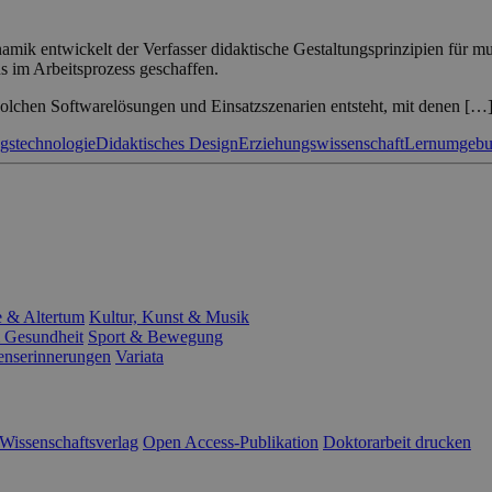
ik entwickelt der Verfasser didaktische Gestaltungsprinzipien für m
s im Arbeitsprozess geschaffen.
solchen Softwarelösungen und Einsatzszenarien entsteht, mit denen […
gstechnologie
Didaktisches Design
Erziehungswissenschaft
Lernumgebu
e & Altertum
Kultur, Kunst & Musik
 Gesundheit
Sport & Bewegung
enserinnerungen
Variata
Wissenschaftsverlag
Open Access-Publikation
Doktorarbeit drucken