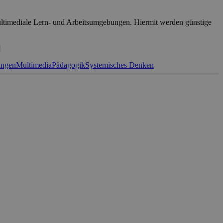
ultimediale Lern- und Arbeitsumgebungen. Hiermit werden günstige
]
ngen
Multimedia
Pädagogik
Systemisches Denken