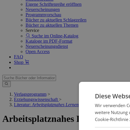
Eigene Schriftenreihe eröffnen
Neuerscheinungen
Programmvorschau
Bücher zu aktuellen Schlagzeilen
Bücher zu aktuellen Themen
Service
Suche im Online-Katalog
Kataloge im PDF-Format
Neuerscheinungsdienst
Open Access
FAQ
Shop
Verlagsprogramm
>
Diese Webse
Erziehungswissenschaft
>
Literatur:
Arbeitsplatznahes Lernen
Wir verwenden Co
weitere Nutzung 
Arbeitsplatznahes Lernen
Cookie-Richtlinie 