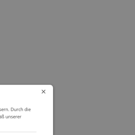
×
sern. Durch die
äß unserer