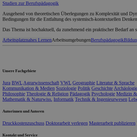
Studien zur Berufspädagogik
Ausgehend von theoretischen Überlegungen zu Komplexität und Dynam
Bedingungen für die Entfaltung des systemisch-kontextuellen Denken
Das Thema ist hochaktuell, da zunehmend ein praktischer Bedarf an 
Arbeitsplatznahes Lernen
Arbeitsumgebungen
Berufspädagogik
Bildun
Unsere Fachgebiete
Jura
BWL
Agrarwissenschaft
VWL
Geographie
Literatur & Sprache
Kommunikation & Medien
Soziologie
Politik
Geschichte
Archäologi
Philosophie
Theologie & Religion
Pädagogik
Psychologie
Medizin &
Mathematik & Naturwiss.
Informatik
Technik & Ingenieurwesen
Leb
Autorinnen und Autoren
Druckkostenzuschuss
Doktorarbeit verlegen
Masterarbeit publizieren
Kontakt und Service