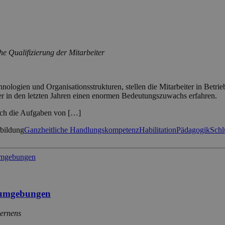
he Qualifizierung der Mitarbeiter
logien und Organisationsstrukturen, stellen die Mitarbeiter in Betri
her in den letzten Jahren einen enormen Bedeutungszuwachs erfahren.
uch die Aufgaben von […]
rbildung
Ganzheitliche Handlungskompetenz
Habilitation
Pädagogik
Schl
tsumgebungen
Lernens