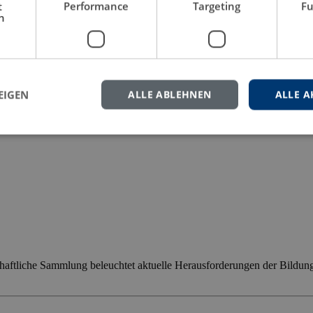
t
Performance
Targeting
Fu
h
eren Sie uns gern.
EIGEN
ALLE ABLEHNEN
ALLE A
haftliche Sammlung beleuchtet aktuelle Herausforderungen der Bildun