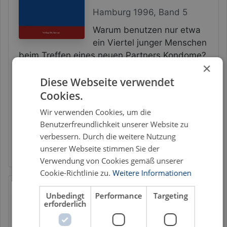
Hamburg 1996, Band 5
Warum benutzen nur etwa
ein Viertel junger Menschen
beim Treffen eines neuen Partners Kondome?
×
Haben die Informationskampagnen zur HIV-
Diese Webseite verwendet
Prophylaxe nichts bewirkt? Jedenfalls scheint
es so zu sein, dass in einer sich neu
Cookies.
anbahnenden Paarbeziehung […]
Wir verwenden Cookies, um die
Benutzerfreundlichkeit unserer Website zu
AIDS
Gesundheit
HIV
Prävention
Prophylaxe
verbessern. Durch die weitere Nutzung
Psychologie
Risikoverhalten
unserer Webseite stimmen Sie der
Verwendung von Cookies gemäß unserer
Cookie-Richtlinie zu.
Weitere Informationen
Friederike Sohn
Unbedingt
Performance
Targeting
erforderlich
Pornographie