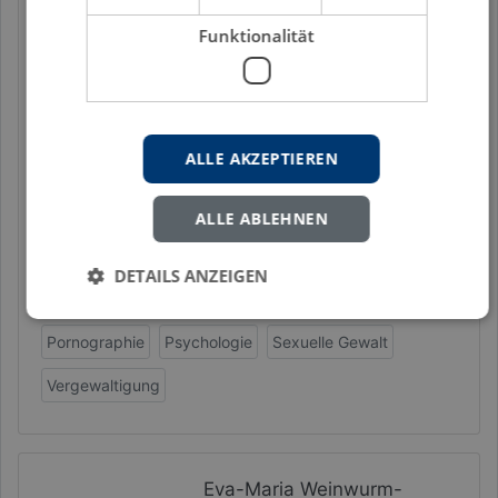
Anleitung zur sexuellen
Gewalt?
Funktionalität
Hamburg 1995, Band 4
In diesem Buch geht es um Pornographie,
wobei das Spektrum sehr viel mehr umfasst,
ALLE AKZEPTIEREN
als allgemeinhin angenommen wird. Das
Thema ist hier auf Massenmedien beschränkt.
ALLE ABLEHNEN
Insbesondere geht es der Autorin darum,
aufzuzeigen, dass die in der […]
DETAILS ANZEIGEN
Auswirkungen
Männer
Missbrauch
Pornographie
Psychologie
Sexuelle Gewalt
Vergewaltigung
Eva-Maria Weinwurm-