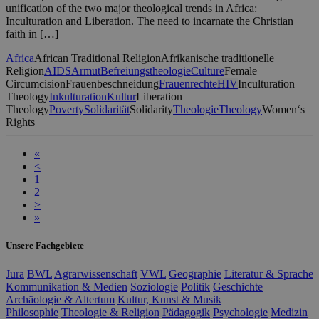
unification of the two major theological trends in Africa:
Inculturation and Liberation. The need to incarnate the Christian
faith in […]
Africa
African Traditional Religion
Afrikanische traditionelle
Religion
AIDS
Armut
Befreiungstheologie
Culture
Female
Circumcision
Frauenbeschneidung
Frauenrechte
HIV
Inculturation
Theology
Inkulturation
Kultur
Liberation
Theology
Poverty
Solidarität
Solidarity
Theologie
Theology
Women‘s
Rights
«
<
1
2
>
»
Unsere Fachgebiete
Jura
BWL
Agrarwissenschaft
VWL
Geographie
Literatur & Sprache
Kommunikation & Medien
Soziologie
Politik
Geschichte
Archäologie & Altertum
Kultur, Kunst & Musik
Philosophie
Theologie & Religion
Pädagogik
Psychologie
Medizin