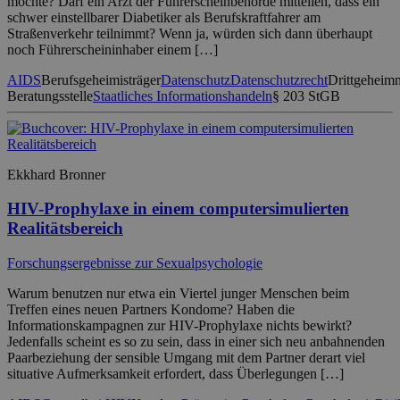
möchte? Darf ein Arzt der Führerscheinbehörde mitteilen, dass ein
schwer einstellbarer Diabetiker als Berufskraftfahrer am
Straßenverkehr teilnimmt? Wenn ja, würden sich dann überhaupt
noch Führerscheininhaber einem […]
AIDS
Berufsgeheimisträger
Datenschutz
Datenschutzrecht
Drittgeheimn
Beratungsstelle
Staatliches Informationshandeln
§ 203 StGB
Ekkhard Bronner
HIV-Prophylaxe in einem computersimulierten
Realitätsbereich
Forschungsergebnisse zur Sexualpsychologie
Warum benutzen nur etwa ein Viertel junger Menschen beim
Treffen eines neuen Partners Kondome? Haben die
Informationskampagnen zur HIV-Prophylaxe nichts bewirkt?
Jedenfalls scheint es so zu sein, dass in einer sich neu anbahnenden
Paarbeziehung der sensible Umgang mit dem Partner derart viel
situative Aufmerksamkeit erfordert, dass Überlegungen […]