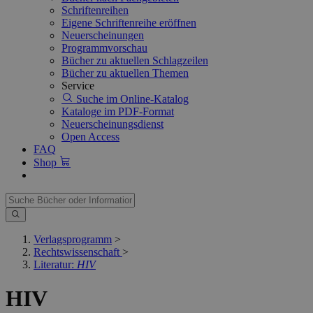
Schriftenreihen
Eigene Schriftenreihe eröffnen
Neuerscheinungen
Programmvorschau
Bücher zu aktuellen Schlagzeilen
Bücher zu aktuellen Themen
Service
Suche im Online-Katalog
Kataloge im PDF-Format
Neuerscheinungsdienst
Open Access
FAQ
Shop
Verlagsprogramm
>
Rechtswissenschaft
>
Literatur:
HIV
HIV