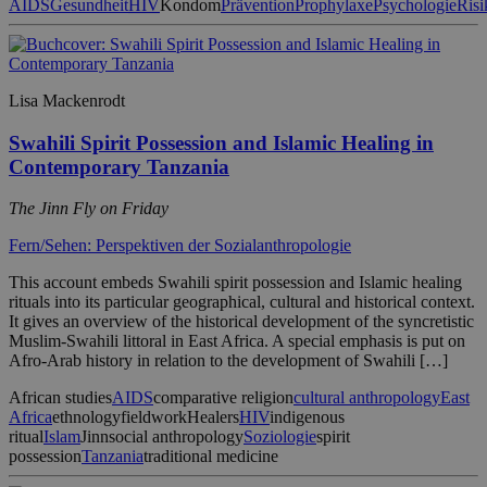
AIDS
Gesundheit
HIV
Kondom
Prävention
Prophylaxe
Psychologie
Risi
Lisa Mackenrodt
Swahili Spirit Possession and Islamic Healing in
Contemporary Tanzania
The Jinn Fly on Friday
Fern/Sehen: Perspektiven der Sozialanthropologie
This account embeds Swahili spirit possession and Islamic healing
rituals into its particular geographical, cultural and historical context.
It gives an overview of the historical development of the syncretistic
Muslim-Swahili littoral in East Africa. A special emphasis is put on
Afro-Arab history in relation to the development of Swahili […]
African studies
AIDS
comparative religion
cultural anthropology
East
Africa
ethnology
fieldwork
Healers
HIV
indigenous
ritual
Islam
Jinn
social anthropology
Soziologie
spirit
possession
Tanzania
traditional medicine