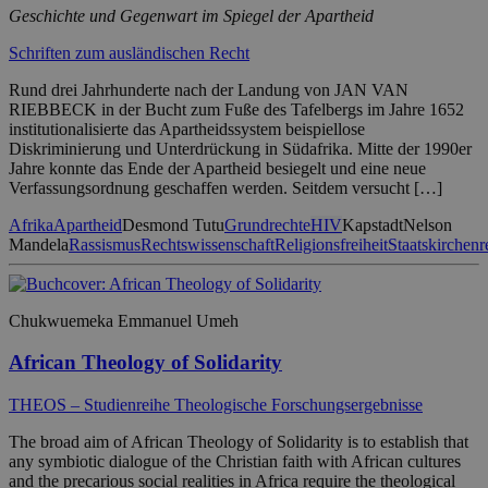
Geschichte und Gegenwart im Spiegel der Apartheid
Schriften zum ausländischen Recht
Rund drei Jahrhunderte nach der Landung von JAN VAN
RIEBBECK in der Bucht zum Fuße des Tafelbergs im Jahre 1652
institutionalisierte das Apartheidssystem beispiellose
Diskriminierung und Unterdrückung in Südafrika. Mitte der 1990er
Jahre konnte das Ende der Apartheid besiegelt und eine neue
Verfassungsordnung geschaffen werden. Seitdem versucht […]
Afrika
Apartheid
Desmond Tutu
Grundrechte
HIV
Kapstadt
Nelson
Mandela
Rassismus
Rechtswissenschaft
Religionsfreiheit
Staatskirchenr
Chukwuemeka Emmanuel Umeh
African Theology of Solidarity
THEOS – Studienreihe Theologische Forschungsergebnisse
The broad aim of African Theology of Solidarity is to establish that
any symbiotic dialogue of the Christian faith with African cultures
and the precarious social realities in Africa require the theological