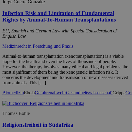
Jorge Guerra González
Infection Risk and Limitation of Fundamental
Rights by Animal-To-Human Transplantations
EU, Spanish and German Law with Special Consideration of
English Law
Medizinrecht in Forschung und Praxis
Animal-to-human transplantation (xenotransplantation) is a viable
hope for the health and even the lives of thousands of people.
However, the therapy involves many ethical and legal problems, the
most significant of them being the xenogeneic infection risk. It
concerns the development and transmission of new diseases derived
from animals. This […]
Biomedizin
Ebola
Gefahrenabwehr
Gesundheitswissenschaft
Grippe
Gru
Thomas Böhle
Religionsfreiheit in Südafrika