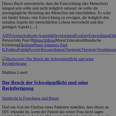
Dieses Buch unterstreicht, dass die Entwicklung (des Menschen)
integral sein sollte und nicht lediglich rational; sie sollte die
unvergängliche Berufung des Menschen mit einschließen. Es wäre
ein fataler Irrtum, eine Entwicklung zu erwägen, die lediglich den
sozialen Aspekt des menschlichen Lebens hervorhebt und den
geistigen Aspekt […]
AIDS
Armut
Authority
Autorität
Development
Ecology
Entwicklung
Eth
Person
John Paul II
Mensch
Moral
Moral Education
Moralische
Erziehung
Ökologie
Papst Johannes Paul
II.
Politics
Politik
Poverty
Reconciliation
Theologie
Theology
Versöhnun
Matthias Losert
Der Bruch der Schweigepflicht und seine
Rechtfertigung
Strafrecht in Forschung und Praxis
Darf ein Arzt der Ehefrau eines Patienten mitteilen, dass dieser an
HIV erkrankt ist, wenn der Patient das seiner Frau nicht sagen