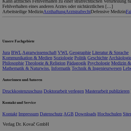
Kann ärztliches Fehlverhalten zu einer strafrechtlichen Verurteilung 
Fehlverhalten eines anderen Arztes oder nichtärztlichen […]
Arbeitsteilige Medizin
Arzthaftung
Arztstrafrecht
Defensive Medizin
Fa
Unsere Fachgebiete
Jura
BWL
Agrarwissenschaft
VWL
Geographie
Literatur & Sprache
Kommunikation & Medien
Soziologie
Politik
Geschichte
Archäologi
Philosophie
Theologie & Religion
Pädagogik
Psychologie
Medizin &
Mathematik & Naturwiss.
Informatik
Technik & Ingenieurwesen
Leb
Autorinnen und Autoren
Druckkostenzuschuss
Doktorarbeit verlegen
Masterarbeit publizieren
Kontakt und Service
Kontakt
Impressum
Datenschutz
AGB
Downloads
Hochschulen
Sit
Verlag Dr. Kovač GmbH