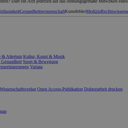
führen? Darf ein Arzt jederzeit auf das ordnungsgemäße Mitwirken eines
hrlässigkeit
Gesundheitswissenschaft
Kunstfehler
Medizin
Rechtswissens
e & Altertum
Kultur, Kunst & Musik
 Gesundheit
Sport & Bewegung
enserinnerungen
Variata
Wissenschaftsverlag
Open Access-Publikation
Doktorarbeit drucken
emap