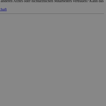
 anderen Arztes oder nichtärztlichen Mitarbeiters vertrauen? Kann das
chaft