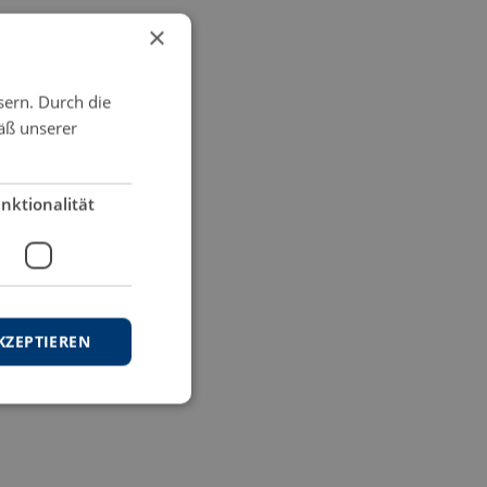
×
sern. Durch die
äß unserer
nktionalität
KZEPTIEREN