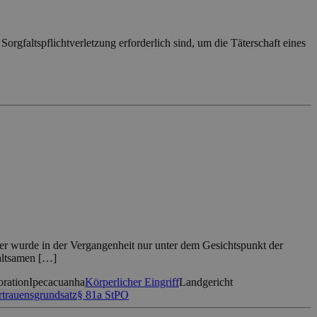
Sorgfaltspflichtverletzung erforderlich sind, um die Täterschaft eines
r wurde in der Vergangenheit nur unter dem Gesichtspunkt der
waltsamen […]
ration
Ipecacuanha
Körperlicher Eingriff
Landgericht
rtrauensgrundsatz
§ 81a StPO