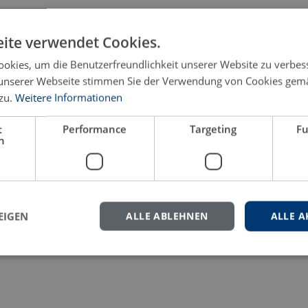
ite verwendet Cookies.
eren Sie uns gern.
okies, um die Benutzerfreundlichkeit unserer Website zu verbes
unserer Webseite stimmen Sie der Verwendung von Cookies gem
zu.
Weitere Informationen
t
Performance
Targeting
Fu
h
EIGEN
ALLE ABLEHNEN
ALLE A