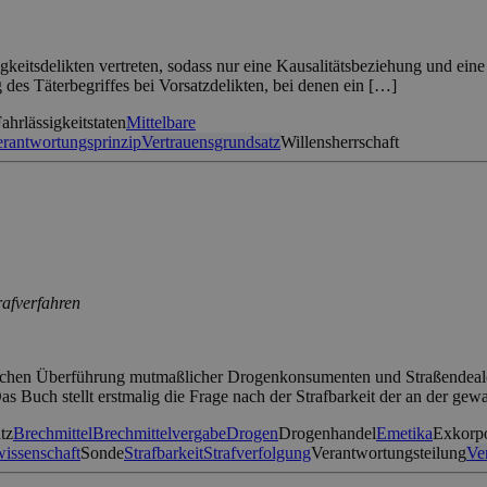
gkeitsdelikten vertreten, sodass nur eine Kausalitätsbeziehung und eine 
des Täterbegriffes bei Vorsatzdelikten, bei denen ein […]
ahrlässigkeitstaten
Mittelbare
rantwortungsprinzip
Vertrauensgrundsatz
Willensherrschaft
rafverfahren
tlichen Überführung mutmaßlicher Drogenkonsumenten und Straßendeale
Das Buch stellt erstmalig die Frage nach der Strafbarkeit der an der ge
tz
Brechmittel
Brechmittelvergabe
Drogen
Drogenhandel
Emetika
Exkorpo
issenschaft
Sonde
Strafbarkeit
Strafverfolgung
Verantwortungsteilung
Ve