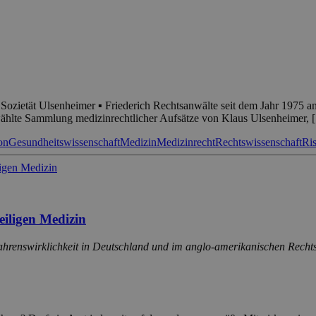
r Sozietät Ulsenheimer ▪ Friederich Rechtsanwälte seit dem Jahr 1975 an
wählte Sammlung medizinrechtlicher Aufsätze von Klaus Ulsenheimer, 
on
Gesundheitswissenschaft
Medizin
Medizinrecht
Rechtswissenschaft
Ri
eiligen Medizin
ahrenswirklichkeit in Deutschland und im anglo-amerikanischen Rechts