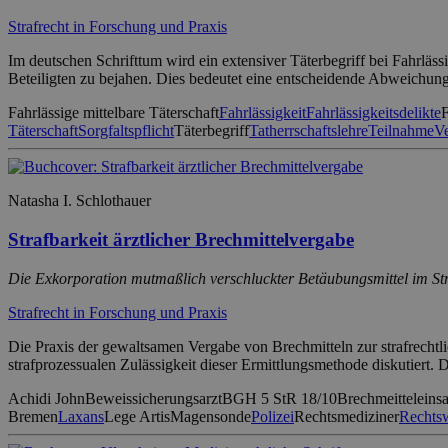
Strafrecht in Forschung und Praxis
Im deutschen Schrifttum wird ein extensiver Täterbegriff bei Fahrlässi
Beteiligten zu bejahen. Dies bedeutet eine entscheidende Abweichung 
Fahrlässige mittelbare Täterschaft
Fahrlässigkeit
Fahrlässigkeitsdelikte
F
Täterschaft
Sorgfaltspflicht
Täterbegriff
Tatherrschaftslehre
Teilnahme
Ve
Natasha I. Schlothauer
Strafbarkeit ärztlicher Brechmittelvergabe
Die Exkorporation mutmaßlich verschluckter Betäubungsmittel im St
Strafrecht in Forschung und Praxis
Die Praxis der gewaltsamen Vergabe von Brechmitteln zur strafrech
strafprozessualen Zulässigkeit dieser Ermittlungsmethode diskutiert. 
Achidi John
Beweissicherungsarzt
BGH 5 StR 18/10
Brechmeitteleinsa
Bremen
Laxans
Lege Artis
Magensonde
Polizei
Rechtsmediziner
Rechtsw