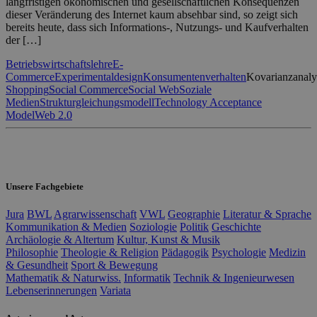
langfristigen ökonomischen und gesellschaftlichen Konsequenzen
dieser Veränderung des Internet kaum absehbar sind, so zeigt sich
bereits heute, dass sich Informations-, Nutzungs- und Kaufverhalten
der […]
Betriebswirtschaftslehre
E-
Commerce
Experimentaldesign
Konsumentenverhalten
Kovarianzanaly
Shopping
Social Commerce
Social Web
Soziale
Medien
Strukturgleichungsmodell
Technology Acceptance
Model
Web 2.0
Unsere Fachgebiete
Jura
BWL
Agrarwissenschaft
VWL
Geographie
Literatur & Sprache
Kommunikation & Medien
Soziologie
Politik
Geschichte
Archäologie & Altertum
Kultur, Kunst & Musik
Philosophie
Theologie & Religion
Pädagogik
Psychologie
Medizin
& Gesundheit
Sport & Bewegung
Mathematik & Naturwiss.
Informatik
Technik & Ingenieurwesen
Lebenserinnerungen
Variata