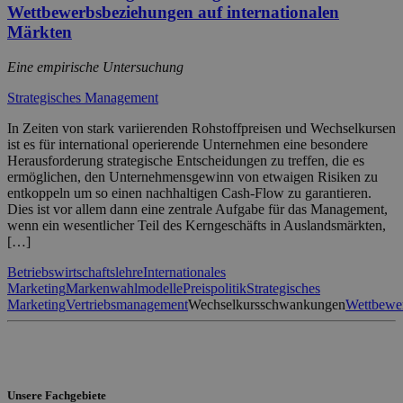
Wettbewerbsbeziehungen auf internationalen
Märkten
Eine empirische Untersuchung
Strategisches Management
In Zeiten von stark variierenden Rohstoffpreisen und Wechselkursen
ist es für international operierende Unternehmen eine besondere
Herausforderung strategische Entscheidungen zu treffen, die es
ermöglichen, den Unternehmensgewinn von etwaigen Risiken zu
entkoppeln um so einen nachhaltigen Cash-Flow zu garantieren.
Dies ist vor allem dann eine zentrale Aufgabe für das Management,
wenn ein wesentlicher Teil des Kerngeschäfts in Auslandsmärkten,
[…]
Betriebswirtschaftslehre
Internationales
Marketing
Markenwahlmodelle
Preispolitik
Strategisches
Marketing
Vertriebsmanagement
Wechselkursschwankungen
Wettbewe
Unsere Fachgebiete