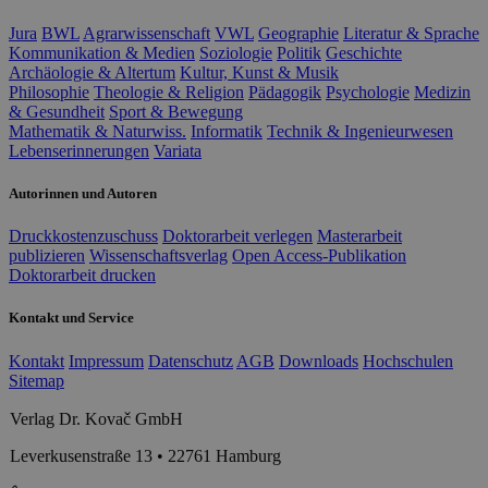
Jura
BWL
Agrarwissenschaft
VWL
Geographie
Literatur & Sprache
Kommunikation & Medien
Soziologie
Politik
Geschichte
Archäologie & Altertum
Kultur, Kunst & Musik
Philosophie
Theologie & Religion
Pädagogik
Psychologie
Medizin
& Gesundheit
Sport & Bewegung
Mathematik & Naturwiss.
Informatik
Technik & Ingenieurwesen
Lebenserinnerungen
Variata
Autorinnen und Autoren
Druckkostenzuschuss
Doktorarbeit verlegen
Masterarbeit
publizieren
Wissenschaftsverlag
Open Access-Publikation
Doktorarbeit drucken
Kontakt und Service
Kontakt
Impressum
Datenschutz
AGB
Downloads
Hochschulen
Sitemap
Verlag Dr. Kovač GmbH
Leverkusenstraße 13 • 22761 Hamburg