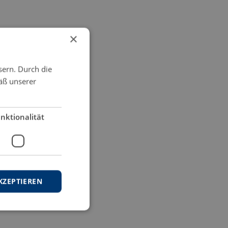
×
sern. Durch die
äß unserer
nktionalität
KZEPTIEREN