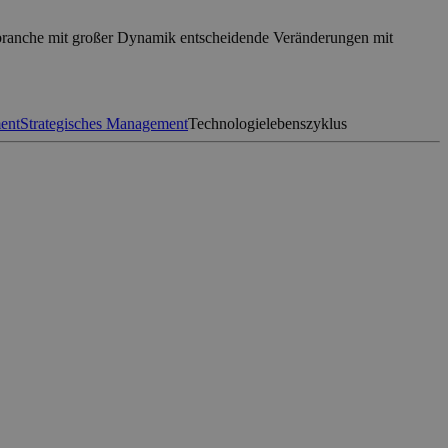
lbranche mit großer Dynamik entscheidende Veränderungen mit
ent
Strategisches Management
Technologielebenszyklus