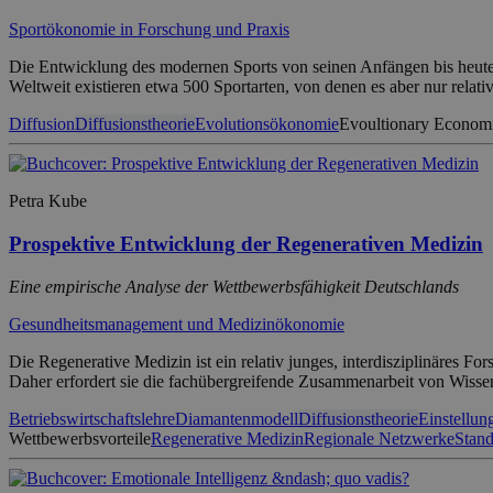
Sportökonomie in Forschung und Praxis
Die Entwicklung des modernen Sports von seinen Anfängen bis heute ze
Weltweit existieren etwa 500 Sportarten, von denen es aber nur relat
Diffusion
Diffusionstheorie
Evolutionsökonomie
Evoultionary Econom
Petra Kube
Prospektive Entwicklung der Regenerativen Medizin
Eine empirische Analyse der Wettbewerbsfähigkeit Deutschlands
Gesundheitsmanagement und Medizinökonomie
Die Regenerative Medizin ist ein relativ junges, interdisziplinäres F
Daher erfordert sie die fachübergreifende Zusammenarbeit von Wisse
Betriebswirtschaftslehre
Diamantenmodell
Diffusionstheorie
Einstellu
Wettbewerbsvorteile
Regenerative Medizin
Regionale Netzwerke
Stand