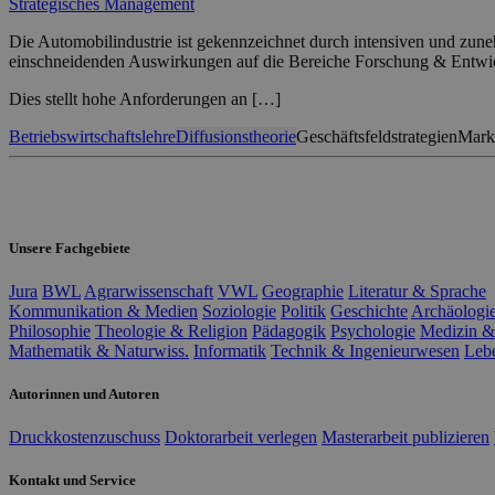
Strategisches Management
Die Automobilindustrie ist gekennzeichnet durch intensiven und zu
einschneidenden Auswirkungen auf die Bereiche Forschung & Entwic
Dies stellt hohe Anforderungen an […]
Betriebswirtschaftslehre
Diffusionstheorie
Geschäftsfeldstrategien
Mark
Unsere Fachgebiete
Jura
BWL
Agrarwissenschaft
VWL
Geographie
Literatur & Sprache
Kommunikation & Medien
Soziologie
Politik
Geschichte
Archäologi
Philosophie
Theologie & Religion
Pädagogik
Psychologie
Medizin &
Mathematik & Naturwiss.
Informatik
Technik & Ingenieurwesen
Leb
Autorinnen und Autoren
Druckkostenzuschuss
Doktorarbeit verlegen
Masterarbeit publizieren
Kontakt und Service