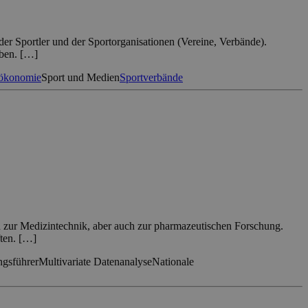
der Sportler und der Sportorganisationen (Vereine, Verbände).
aben. […]
tökonomie
Sport und Medien
Sportverbände
ich zur Medizintechnik, aber auch zur pharmazeutischen Forschung.
ften. […]
gsführer
Multivariate Datenanalyse
Nationale