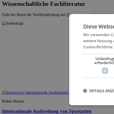
Wissenschaftliche Fachliteratur
Falls bei Ihnen die Veröffentlichung der
Dissertation
ansteht, kontakti
Diese Webse
Wir verwenden Co
weitere Nutzung 
Cookie-Richtlinie 
Unbeding
erforderlic
DETAILS ANZ
Robin Heinze
Internationale Ausbreitung von Sportarten