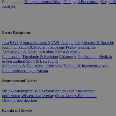
Studiengänge
Kompetenzentwicklung
Pädagogik
Praxisbezug
Vergleic
Analyse
Unsere Fachgebiete
Jura
BWL
Agrarwissenschaft
VWL
Geographie
Literatur & Sprache
Kommunikation & Medien
Soziologie
Politik
Geschichte
Archäologie & Altertum
Kultur, Kunst & Musik
Philosophie
Theologie & Religion
Pädagogik
Psychologie
Medizin
& Gesundheit
Sport & Bewegung
Mathematik & Naturwiss.
Informatik
Technik & Ingenieurwesen
Lebenserinnerungen
Variata
Autorinnen und Autoren
Druckkostenzuschuss
Doktorarbeit verlegen
Masterarbeit
publizieren
Wissenschaftsverlag
Open Access-Publikation
Doktorarbeit drucken
Kontakt und Service