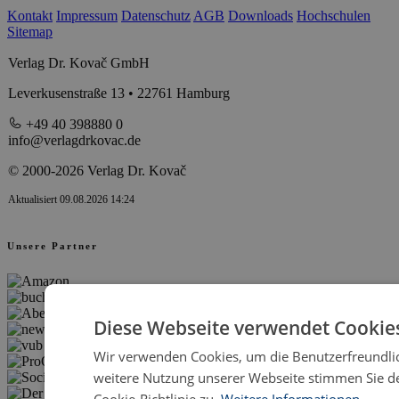
Kontakt
Impressum
Datenschutz
AGB
Downloads
Hochschulen
Sitemap
Verlag Dr. Kovač GmbH
Leverkusenstraße 13 • 22761 Hamburg
+49 40 398880 0
info@verlagdrkovac.de
© 2000-2026 Verlag Dr. Kovač
Aktualisiert 09.08.2026 14:24
Unsere Partner
Diese Webseite verwendet Cookie
Wir verwenden Cookies, um die Benutzerfreundlic
weitere Nutzung unserer Webseite stimmen Sie 
Cookie-Richtlinie zu.
Weitere Informationen