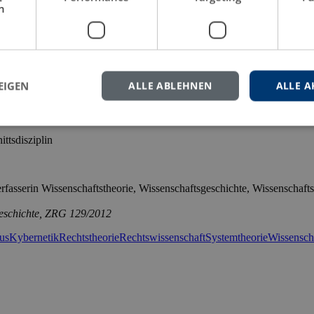
h
EIGEN
ALLE ABLEHNEN
ALLE A
ttsdisziplin
fasserin Wissenschaftstheorie, Wissenschaftsgeschichte, Wissenschafts
sgeschichte, ZRG 129/2012
mus
Kybernetik
Rechtstheorie
Rechtswissenschaft
Systemtheorie
Wissensch