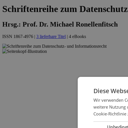
Schriftenreihe zum Datenschutz
Hrsg.: Prof. Dr. Michael Ronellenfitsch
ISSN 1867-4976 |
3 lieferbare Titel
| 4 eBooks
Diese Webse
Wir verwenden Co
weitere Nutzung 
Cookie-Richtlinie 
Unbeding