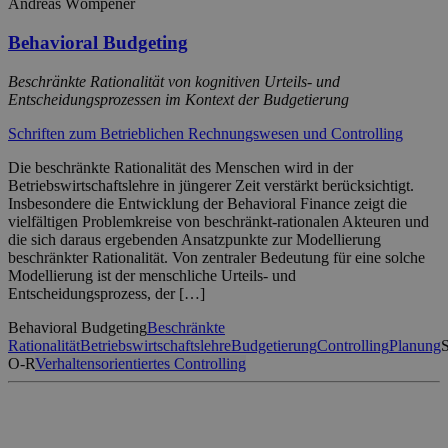
Andreas Wömpener
Behavioral Budgeting
Beschränkte Rationalität von kognitiven Urteils- und
Entscheidungsprozessen im Kontext der Budgetierung
Schriften zum Betrieblichen Rechnungswesen und Controlling
Die beschränkte Rationalität des Menschen wird in der
Betriebswirtschaftslehre in jüngerer Zeit verstärkt berücksichtigt.
Insbesondere die Entwicklung der Behavioral Finance zeigt die
vielfältigen Problemkreise von beschränkt-rationalen Akteuren und
die sich daraus ergebenden Ansatzpunkte zur Modellierung
beschränkter Rationalität. Von zentraler Bedeutung für eine solche
Modellierung ist der menschliche Urteils- und
Entscheidungsprozess, der […]
Behavioral Budgeting
Beschränkte
Rationalität
Betriebswirtschaftslehre
Budgetierung
Controlling
Planung
S
O-R
Verhaltensorientiertes Controlling