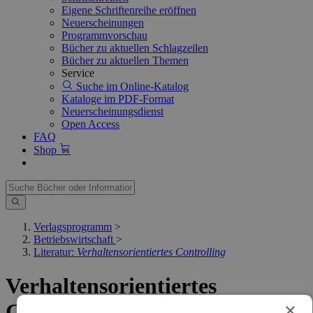
Eigene Schriftenreihe eröffnen
Neuerscheinungen
Programmvorschau
Bücher zu aktuellen Schlagzeilen
Bücher zu aktuellen Themen
Service
Suche im Online-Katalog
Kataloge im PDF-Format
Neuerscheinungsdienst
Open Access
FAQ
Shop
Verlagsprogramm
>
Betriebswirtschaft
>
Literatur:
Verhaltensorientiertes Controlling
Verhaltensorientiertes
×
Controlling