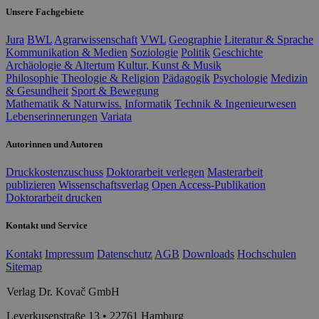
Unsere Fachgebiete
Jura
BWL
Agrarwissenschaft
VWL
Geographie
Literatur & Sprache
Kommunikation & Medien
Soziologie
Politik
Geschichte
Archäologie & Altertum
Kultur, Kunst & Musik
Philosophie
Theologie & Religion
Pädagogik
Psychologie
Medizin
& Gesundheit
Sport & Bewegung
Mathematik & Naturwiss.
Informatik
Technik & Ingenieurwesen
Lebenserinnerungen
Variata
Autorinnen und Autoren
Druckkostenzuschuss
Doktorarbeit verlegen
Masterarbeit
publizieren
Wissenschaftsverlag
Open Access-Publikation
Doktorarbeit drucken
Kontakt und Service
Kontakt
Impressum
Datenschutz
AGB
Downloads
Hochschulen
Sitemap
Verlag Dr. Kovač GmbH
Leverkusenstraße 13 • 22761 Hamburg