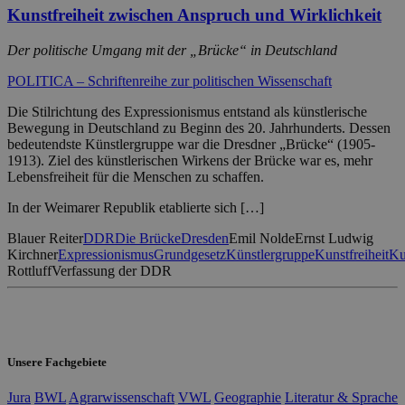
Kunstfreiheit zwischen Anspruch und Wirklichkeit
Der politische Umgang mit der „Brücke“ in Deutschland
POLITICA – Schriftenreihe zur politischen Wissenschaft
Die Stilrichtung des Expressionismus entstand als künstlerische
Bewegung in Deutschland zu Beginn des 20. Jahrhunderts. Dessen
bedeutendste Künstlergruppe war die Dresdner „Brücke“ (1905-
1913). Ziel des künstlerischen Wirkens der Brücke war es, mehr
Lebensfreiheit für die Menschen zu schaffen.
In der Weimarer Republik etablierte sich […]
Blauer Reiter
DDR
Die Brücke
Dresden
Emil Nolde
Ernst Ludwig
Kirchner
Expressionismus
Grundgesetz
Künstlergruppe
Kunstfreiheit
Ku
Rottluff
Verfassung der DDR
Unsere Fachgebiete
Jura
BWL
Agrarwissenschaft
VWL
Geographie
Literatur & Sprache