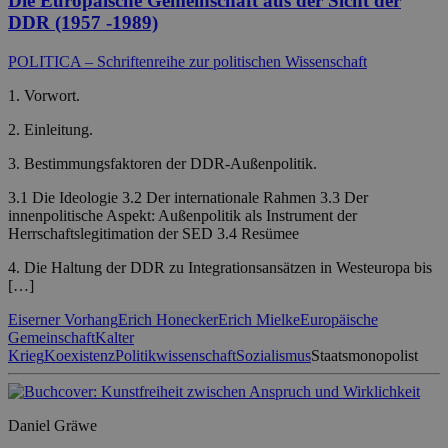
Die Europäische Gemeinschaft aus der Sicht der
DDR (1957 -1989)
POLITICA – Schriftenreihe zur politischen Wissenschaft
1. Vorwort.
2. Einleitung.
3. Bestimmungsfaktoren der DDR-Außenpolitik.
3.1 Die Ideologie 3.2 Der internationale Rahmen 3.3 Der
innenpolitische Aspekt: Außenpolitik als Instrument der
Herrschaftslegitimation der SED 3.4 Resümee
4. Die Haltung der DDR zu Integrationsansätzen in Westeuropa bis
[…]
Eiserner Vorhang
Erich Honecker
Erich Mielke
Europäische
Gemeinschaft
Kalter
Krieg
Koexistenz
Politikwissenschaft
Sozialismus
Staatsmonopolist
Daniel Gräwe