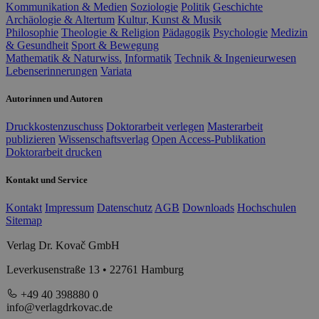
Kommunikation & Medien
Soziologie
Politik
Geschichte
Archäologie & Altertum
Kultur, Kunst & Musik
Philosophie
Theologie & Religion
Pädagogik
Psychologie
Medizin
& Gesundheit
Sport & Bewegung
Mathematik & Naturwiss.
Informatik
Technik & Ingenieurwesen
Lebenserinnerungen
Variata
Autorinnen und Autoren
Druckkostenzuschuss
Doktorarbeit verlegen
Masterarbeit
publizieren
Wissenschaftsverlag
Open Access-Publikation
Doktorarbeit drucken
Kontakt und Service
Kontakt
Impressum
Datenschutz
AGB
Downloads
Hochschulen
Sitemap
Verlag Dr. Kovač GmbH
Leverkusenstraße 13 • 22761 Hamburg
+49 40 398880 0
info@verlagdrkovac.de