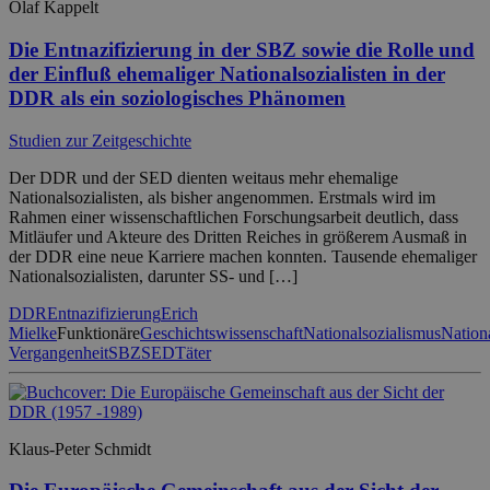
Olaf Kappelt
Die Entnazifizierung in der SBZ sowie die Rolle und
der Einfluß ehemaliger Nationalsozialisten in der
DDR als ein soziologisches Phänomen
Studien zur Zeitgeschichte
Der DDR und der SED dienten weitaus mehr ehemalige
Nationalsozialisten, als bisher angenommen. Erstmals wird im
Rahmen einer wissenschaftlichen Forschungsarbeit deutlich, dass
Mitläufer und Akteure des Dritten Reiches in größerem Ausmaß in
der DDR eine neue Karriere machen konnten. Tausende ehemaliger
Nationalsozialisten, darunter SS- und […]
DDR
Entnazifizierung
Erich
Mielke
Funktionäre
Geschichtswissenschaft
Nationalsozialismus
Nationa
Vergangenheit
SBZ
SED
Täter
Klaus-Peter Schmidt