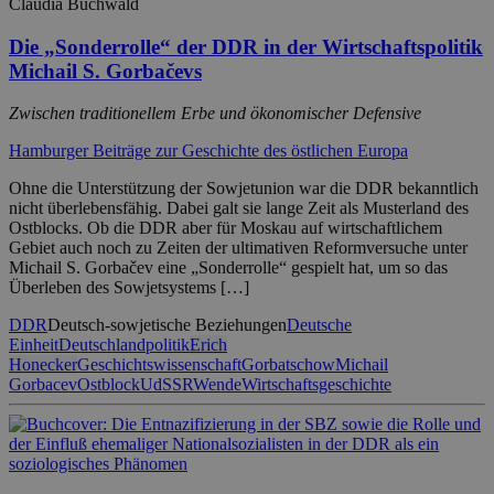
Claudia Buchwald
Die „Sonderrolle“ der DDR in der Wirtschaftspolitik
Michail S. Gorbačevs
Zwischen traditionellem Erbe und ökonomischer Defensive
Hamburger Beiträge zur Geschichte des östlichen Europa
Ohne die Unterstützung der Sowjetunion war die DDR bekanntlich
nicht überlebensfähig. Dabei galt sie lange Zeit als Musterland des
Ostblocks. Ob die DDR aber für Moskau auf wirtschaftlichem
Gebiet auch noch zu Zeiten der ultimativen Reformversuche unter
Michail S. Gorbačev eine „Sonderrolle“ gespielt hat, um so das
Überleben des Sowjetsystems […]
DDR
Deutsch-sowjetische Beziehungen
Deutsche
Einheit
Deutschlandpolitik
Erich
Honecker
Geschichtswissenschaft
Gorbatschow
Michail
Gorbacev
Ostblock
UdSSR
Wende
Wirtschaftsgeschichte