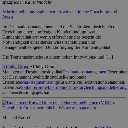
spezifischen Kausalmodells
Schriftenreihe innovative betriebswirtschaftliche Forschung und
Praxis
Im Destinationsmanagement sind die Stellgrößen hinsichtlich der
Erreichung einer langfristigen Kundenbindung bzw.
Kundenloyalität erst wenig erforscht und es besteht die
Notwendigkeit einer stärker wissenschaftlichen und
managementbezogenen Durchdringung der Kundenloyalität.
Die Tourismusbranche ist einem hohen Innovations- und […]
Affinity Group
Affinity Group
Management
Destinationsloyalität
Destinationsmanagement
Determinan
der Destinationsloyalität
Individuell-emotionale
Erlebnisse
Marktsegmentierung
Push-and-Pull-Motivation
Relationale
Erlebnisse
Skifahrer
Snowboardfahrer
Strukturgleichungsmodellierung
als Dienstleistungsgeschäft
Michael Rausch