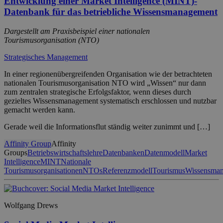
Entwicklung einer Market Intelligence (MINT)-
Datenbank für das betriebliche Wissensmanagement
Dargestellt am Praxisbeispiel einer nationalen
Tourismusorganisation (NTO)
Strategisches Management
In einer regionenübergreifenden Organisation wie der betrachteten
nationalen Tourismusorganisation NTO wird „Wissen“ nur dann
zum zentralen strategische Erfolgsfaktor, wenn dieses durch
gezieltes Wissensmanagement systematisch erschlossen und nutzbar
gemacht werden kann.
Gerade weil die Informationsflut ständig weiter zunimmt und […]
Affinity Group
Affinity
Groups
Betriebswirtschaftslehre
Datenbanken
Datenmodell
Market
Intelligence
MINT
Nationale
Tourismusorganisationen
NTOs
Referenzmodell
Tourismus
Wissensma
Wolfgang Drews