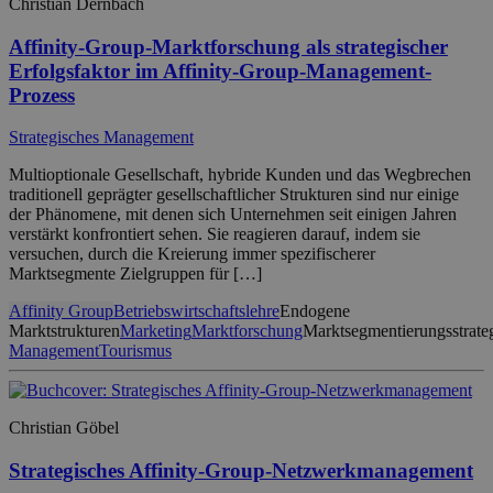
Christian Dernbach
Affinity-Group-Marktforschung als strategischer
Erfolgsfaktor im Affinity-Group-Management-
Prozess
Strategisches Management
Multioptionale Gesellschaft, hybride Kunden und das Wegbrechen
traditionell geprägter gesellschaftlicher Strukturen sind nur einige
der Phänomene, mit denen sich Unternehmen seit einigen Jahren
verstärkt konfrontiert sehen. Sie reagieren darauf, indem sie
versuchen, durch die Kreierung immer spezifischerer
Marktsegmente Zielgruppen für […]
Affinity Group
Betriebswirtschaftslehre
Endogene
Marktstrukturen
Marketing
Marktforschung
Marktsegmentierungsstrate
Management
Tourismus
Christian Göbel
Strategisches Affinity-Group-Netzwerkmanagement