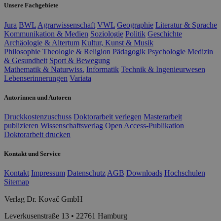
Unsere Fachgebiete
Jura
BWL
Agrarwissenschaft
VWL
Geographie
Literatur & Sprache
Kommunikation & Medien
Soziologie
Politik
Geschichte
Archäologie & Altertum
Kultur, Kunst & Musik
Philosophie
Theologie & Religion
Pädagogik
Psychologie
Medizin
& Gesundheit
Sport & Bewegung
Mathematik & Naturwiss.
Informatik
Technik & Ingenieurwesen
Lebenserinnerungen
Variata
Autorinnen und Autoren
Druckkostenzuschuss
Doktorarbeit verlegen
Masterarbeit
publizieren
Wissenschaftsverlag
Open Access-Publikation
Doktorarbeit drucken
Kontakt und Service
Kontakt
Impressum
Datenschutz
AGB
Downloads
Hochschulen
Sitemap
Verlag Dr. Kovač GmbH
Leverkusenstraße 13 • 22761 Hamburg