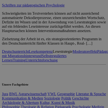
Schriften zur pädagogischen Psychologie
Schwierigkeiten im Textverstehen können auf nicht ausreichend
automatisierte Dekodierprozesse, einen unzureichenden Wortschatz,
Defizite im Wissen und in der Anwendung von Lesestrategien sowie
auf ein fehlendes Leseinteresse zurückgeführt werden. An diesen
Hauptursachen können Interventionsmaßnahmen ansetzen.
Zielsetzung der Arbeit ist es, ein strategieorientiertes Programm in
den Deutschunterricht fünfter Klassen in Haupt-, Real- […]
Deutschunterricht
Lesekompetenz
Lesestrategie
Moderatoreffekt
Pädago
mit Migrationshintergrund
Selbstreguliertes
Lernen
Training
Unterrichtsforschung
Unsere Fachgebiete
Jura
BWL
Agrarwissenschaft
VWL
Geographie
Literatur & Sprache
Kommunikation & Medien
Soziologie
Politik
Geschichte
Archäologie & Altertum
Kultur, Kunst & Musik
Philosophie
Theologie & Religion
Pädagogik
Psychologie
Medizin