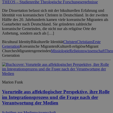
THEOS – Studienreihe Theologische Forschungsergebnisse
Die Dissertation befasst sich mit der bikulturellen Erfahrung und
Identität von koreanischen Christen in Deutschland. In der zweiten
Hälfte des 20. Jahrhunderts kamen viele koreanische Migranten als
Gastarbeiter nach Deutschland. Sie gründeten zahlreiche
koreanische Gemeinden, die nicht nur als religiöse Orte der
Anbetung, sondern auch als […]
Bicultural Identity
Bikulturelle Identität
Christen
Christians
Erste
Generation
Koreanische Migranten
Kulturell-religiöse
Migrant
Churches
Migrantengemeinden
Missiologie
Religionswissenschaft
Theo
Generation
Marion Funk
Vorurteile aus affektlogischer Perspektive, ihre Rolle
im Integrationsprozess und die Frage nach der
Verantwortung der Medien
Schriften zur Medienwissenschaft