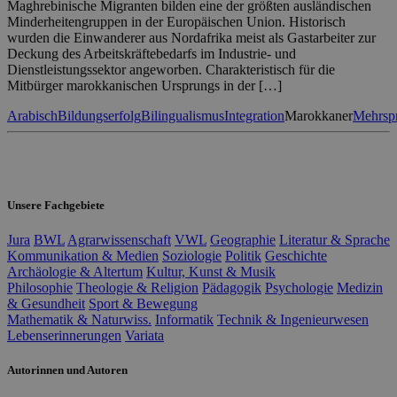
Maghrebinische Migranten bilden eine der größten ausländischen
Minderheitengruppen in der Europäischen Union. Historisch
wurden die Einwanderer aus Nordafrika meist als Gastarbeiter zur
Deckung des Arbeitskräftebedarfs im Industrie- und
Dienstleistungssektor angeworben. Charakteristisch für die
Mitbürger marokkanischen Ursprungs in der […]
Arabisch
Bildungserfolg
Bilingualismus
Integration
Marokkaner
Mehrspr
Unsere Fachgebiete
Jura
BWL
Agrarwissenschaft
VWL
Geographie
Literatur & Sprache
Kommunikation & Medien
Soziologie
Politik
Geschichte
Archäologie & Altertum
Kultur, Kunst & Musik
Philosophie
Theologie & Religion
Pädagogik
Psychologie
Medizin
& Gesundheit
Sport & Bewegung
Mathematik & Naturwiss.
Informatik
Technik & Ingenieurwesen
Lebenserinnerungen
Variata
Autorinnen und Autoren