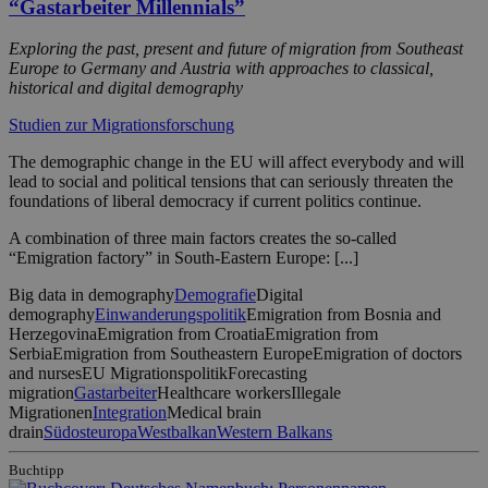
“Gastarbeiter Millennials”
Exploring the past, present and future of migration from Southeast
Europe to Germany and Austria with approaches to classical,
historical and digital demography
Studien zur Migrationsforschung
The demographic change in the EU will affect everybody and will
lead to social and political tensions that can seriously threaten the
foundations of liberal democracy if current politics continue.
A combination of three main factors creates the so-called
“Emigration factory” in South-Eastern Europe: [...]
Big data in demography
Demografie
Digital
demography
Einwanderungspolitik
Emigration from Bosnia and
Herzegovina
Emigration from Croatia
Emigration from
Serbia
Emigration from Southeastern Europe
Emigration of doctors
and nurses
EU Migrationspolitik
Forecasting
migration
Gastarbeiter
Healthcare workers
Illegale
Migrationen
Integration
Medical brain
drain
Südosteuropa
Westbalkan
Western Balkans
Buchtipp