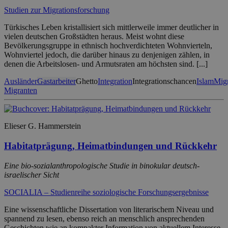
Studien zur Migrationsforschung
Türkisches Leben kristallisiert sich mittlerweile immer deutlicher in
vielen deutschen Großstädten heraus. Meist wohnt diese
Bevölkerungsgruppe in ethnisch hochverdichteten Wohnvierteln,
Wohnviertel jedoch, die darüber hinaus zu denjenigen zählen, in
denen die Arbeitslosen- und Armutsraten am höchsten sind. [...]
Ausländer
Gastarbeiter
Ghetto
Integration
Integrationschancen
Islam
Migr
Migranten
Elieser G. Hammerstein
Habitatprägung, Heimatbindungen und Rückkehr
Eine bio-sozialanthropologische Studie in binokular deutsch-
israelischer Sicht
SOCIALIA – Studienreihe soziologische Forschungsergebnisse
Eine wissenschaftliche Dissertation von literarischem Niveau und
spannend zu lesen, ebenso reich an menschlich ansprechenden
Geschichten wie an kompakter Information von aktuellem Interesse.