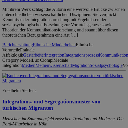
Mit ihrem Werk schlägt die Autorin eine wertvolle Brücke zwischen
unterschiedlichen wissenschaftlichen Disziplinen. Sie verquickt
Kenntnisse der Integrationsforschung mit Ergebnissen der
sozialpsychologischen Forschung zur Vorurteilsgenese sowie
Theorien der Kommunikationsforschung und spannt über diesen
theoretischen Bezugsrahmen eine Art […]
Berichterstattung
Ethnische Minderheiten
Ethnische
Vorurteile
Fraktale
Affektlogik
Gastarbeiter
Integration
Integrationsprozess
Kommunikatio
Category Model
Luc Ciompi
Mediale
Integration
Medien
Medienwissenschaft
Migration
Sozialpsychologie
Vo
Friedhelm Steffens
Integrations- und Segregationsmuster von
türkischen Migranten
Menschen im Spannungsfeld zwischen Tradition und Moderne. Die
Ford-Mitarbeiter in Köln