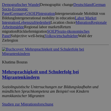
Demografischer Wandel
Demographic change
Deutschland
German
Socio-Economic
Panel
Germany
GSOEP
Integration
Intergenerationale Mobilität von
Bildung
Intergenerational mobility in education
Labor Market
Integration
Lebenszufriedenheit
Location choice
Migration
Regionale
Arbeitsmärkte
Regional labor markets
Return
migration
Rückkehrmigration
SOEP
Sozio-ökonomisches
Panel
Subjective well-being
Volkswirtschaftslehre
Wahl der
Zielregion
Khatima Bouras
Mehrsprachigkeit und Schulerfolg bei
Migrantenkindern
Soziolinguistische Untersuchungen zur Bildungslaufbahn und
mündlichen Sprachkompetenz am Beispiel von Kindern
marokkanischer Migranten
Studien zur Migrationsforschung