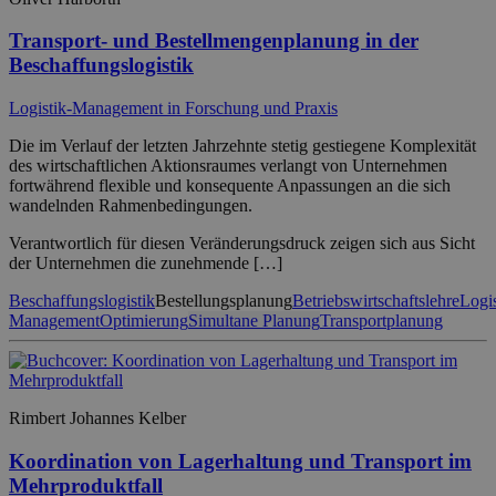
Transport- und Bestellmengenplanung in der
Beschaffungslogistik
Logistik-Management in Forschung und Praxis
Die im Verlauf der letzten Jahrzehnte stetig gestiegene Komplexität
des wirtschaftlichen Aktionsraumes verlangt von Unternehmen
fortwährend flexible und konsequente Anpassungen an die sich
wandelnden Rahmenbedingungen.
Verantwortlich für diesen Veränderungsdruck zeigen sich aus Sicht
der Unternehmen die zunehmende […]
Beschaffungslogistik
Bestellungsplanung
Betriebswirtschaftslehre
Logis
Management
Optimierung
Simultane Planung
Transportplanung
Rimbert Johannes Kelber
Koordination von Lagerhaltung und Transport im
Mehrproduktfall