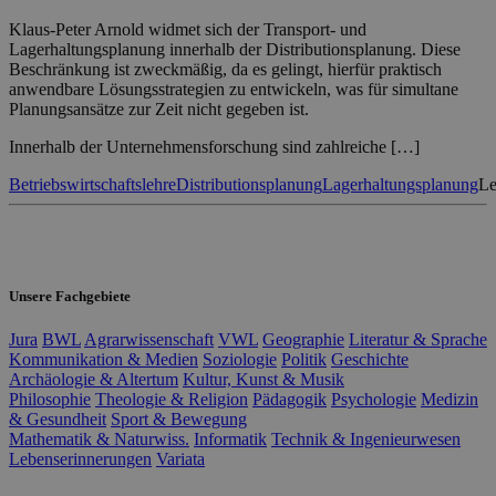
Klaus-Peter Arnold widmet sich der Transport- und
Lagerhaltungsplanung innerhalb der Distributionsplanung. Diese
Beschränkung ist zweckmäßig, da es gelingt, hierfür praktisch
anwendbare Lösungsstrategien zu entwickeln, was für simultane
Planungsansätze zur Zeit nicht gegeben ist.
Innerhalb der Unternehmensforschung sind zahlreiche […]
Betriebswirtschaftslehre
Distributionsplanung
Lagerhaltungsplanung
Le
Unsere Fachgebiete
Jura
BWL
Agrarwissenschaft
VWL
Geographie
Literatur & Sprache
Kommunikation & Medien
Soziologie
Politik
Geschichte
Archäologie & Altertum
Kultur, Kunst & Musik
Philosophie
Theologie & Religion
Pädagogik
Psychologie
Medizin
& Gesundheit
Sport & Bewegung
Mathematik & Naturwiss.
Informatik
Technik & Ingenieurwesen
Lebenserinnerungen
Variata