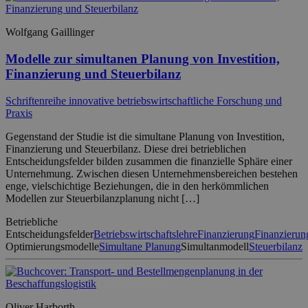
Wolfgang Gaillinger
Modelle zur simultanen Planung von Investition,
Finanzierung und Steuerbilanz
Schriftenreihe innovative betriebswirtschaftliche Forschung und
Praxis
Gegenstand der Studie ist die simultane Planung von Investition,
Finanzierung und Steuerbilanz. Diese drei betrieblichen
Entscheidungsfelder bilden zusammen die finanzielle Sphäre einer
Unternehmung. Zwischen diesen Unternehmensbereichen bestehen
enge, vielschichtige Beziehungen, die in den herkömmlichen
Modellen zur Steuerbilanzplanung nicht […]
Betriebliche
Entscheidungsfelder
Betriebswirtschaftslehre
Finanzierung
Finanzierun
Optimierungsmodelle
Simultane Planung
Simultanmodell
Steuerbilanz
Oliver Harborth