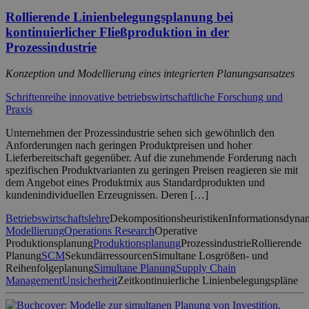
Rollierende Linienbelegungsplanung bei
kontinuierlicher Fließproduktion in der
Prozessindustrie
Konzeption und Modellierung eines integrierten Planungsansatzes
Schriftenreihe innovative betriebswirtschaftliche Forschung und
Praxis
Unternehmen der Prozessindustrie sehen sich gewöhnlich den
Anforderungen nach geringen Produktpreisen und hoher
Lieferbereitschaft gegenüber. Auf die zunehmende Forderung nach
spezifischen Produktvarianten zu geringen Preisen reagieren sie mit
dem Angebot eines Produktmix aus Standardprodukten und
kundenindividuellen Erzeugnissen. Deren […]
Betriebswirtschaftslehre
Dekompositionsheuristiken
Informationsdyna
Modellierung
Operations Research
Operative
Produktionsplanung
Produktionsplanung
Prozessindustrie
Rollierende
Planung
SCM
Sekundärressourcen
Simultane Losgrößen- und
Reihenfolgeplanung
Simultane Planung
Supply Chain
Management
Unsicherheit
Zeitkontinuierliche Linienbelegungspläne