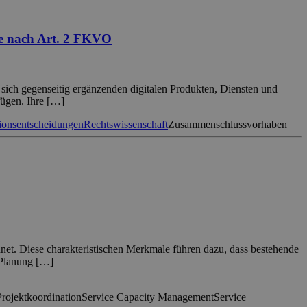
le nach Art. 2 FKVO
sich gegenseitig ergänzenden digitalen Produkten, Diensten und
fügen. Ihre […]
onsentscheidungen
Rechtswissenschaft
Zusammenschlussvorhaben
hnet. Diese charakteristischen Merkmale führen dazu, dass bestehende
 Planung […]
Projektkoordination
Service Capacity Management
Service