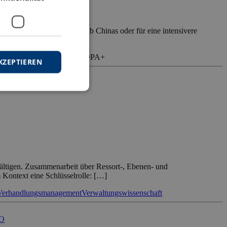
e Diversifizierung außerhalb Chinas oder für eine intensivere
konzept, […]
ment
Kulturelle Intelligenz
VOPA+
KZEPTIEREN
ältigen. Zusammenarbeit über Ressort-, Ebenen- und
Kontext eine Schlüsselrolle: […]
Verhandlungsmanagement
Verwaltungswissenschaft