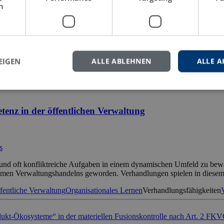
h
m strategischen Scheideweg. Sie müssen sich entweder für eine stärker
e Lokalisierungswelle 2.0 verstärkt die Forderung nach einem Führungs
ling
De-Risking
Digital Leadership
German SME
International Manage
EIGEN
ALLE ABLEHNEN
ALLE A
nz in der öffentlichen Verwaltung
s
 und oft konfliktreiche Aufgaben in einem dynamischen Umfeld zu bew
amen Verwaltungshandelns geworden. Verhandlungen spielen in diesem 
fentliche Verwaltung
Organisationales Lernen
Verhandlungsfähigkeiten