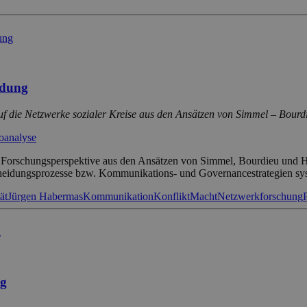
idung
auf die Netzwerke sozialer Kreise aus den Ansätzen von Simmel – Bou
ioanalyse
ive Forschungsperspektive aus den Ansätzen von Simmel, Bourdieu un
heidungsprozesse bzw. Kommunikations- und Governancestrategien syst
ät
Jürgen Habermas
Kommunikation
Konflikt
Macht
Netzwerkforschung
ng