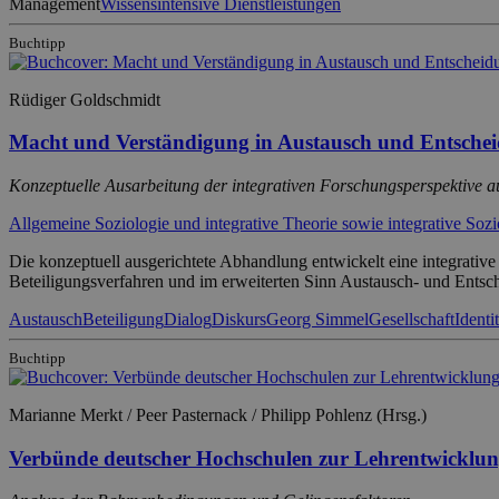
Management
Wissensintensive Dienstleistungen
Buchtipp
Rüdiger Goldschmidt
Macht und Verständigung in Austausch und Entsche
Konzeptuelle Ausarbeitung der integrativen Forschungsperspektive 
Allgemeine Soziologie und integrative Theorie sowie integrative Soz
Die konzeptuell ausgerichtete Abhandlung entwickelt eine integrat
Beteiligungsverfahren und im erweiterten Sinn Austausch- und Entsc
Austausch
Beteiligung
Dialog
Diskurs
Georg Simmel
Gesellschaft
Identit
Buchtipp
Marianne Merkt / Peer Pasternack / Philipp Pohlenz (Hrsg.)
Verbünde deutscher Hochschulen zur Lehrentwicklu