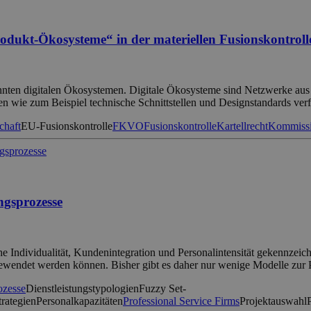
odukt-Ökosysteme“ in der materiellen Fusionskontrol
nnten digitalen Ökosystemen. Digitale Ökosysteme sind Netzwerke aus 
 wie zum Beispiel technische Schnittstellen und Designstandards ver
chaft
EU-Fusionskontrolle
FKVO
Fusionskontrolle
Kartellrecht
Kommissi
ngsprozesse
e Individualität, Kundenintegration und Personalintensität gekennzeic
ewendet werden können. Bisher gibt es daher nur wenige Modelle zur
ozesse
Dienstleistungstypologien
Fuzzy Set-
trategien
Personalkapazitäten
Professional Service Firms
Projektauswahl