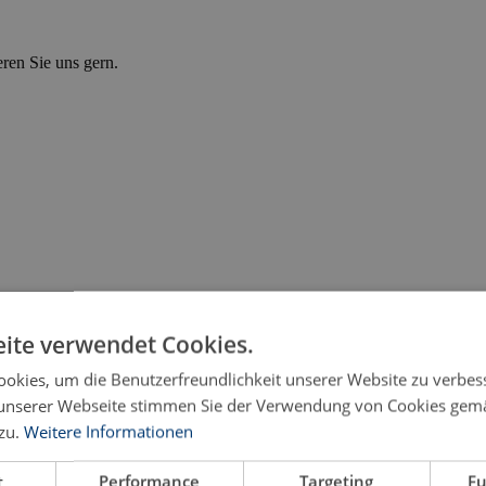
eren Sie uns gern.
ite verwendet Cookies.
okies, um die Benutzerfreundlichkeit unserer Website zu verbes
unserer Webseite stimmen Sie der Verwendung von Cookies gem
zu.
Weitere Informationen
turity Model for German SMEs in China
t
Performance
Targeting
Fu