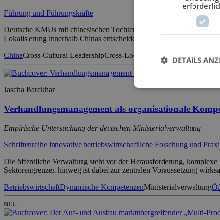
erforderlic
Führung und Führungskräfte
Deutsche KMUs mit chinesischen Tochtergesellschaften stehen an eine
Lokalisierung innerhalb Chinas entscheiden. Die daraus resultierend
China
Cross-Cultural Leadership
Cross-Location Cooperation
De-Coup
DETAILS ANZ
Jascha Barckhan
Verhandlungsmanagement als organisationale Kompete
Empirische Untersuchung der deutschen Ministerialverwaltung
Schriftenreihe innovative betriebswirtschaftliche Forschung und Praxi
Die öffentliche Verwaltung steht vor der Herausforderung, komplexe
Sektorengrenzen hinweg ist dabei zur zentralen Voraussetzung wirks
Betriebswirtschaft
Dynamische Kompetenzen
Ministerialverwaltung
Öf
NEU