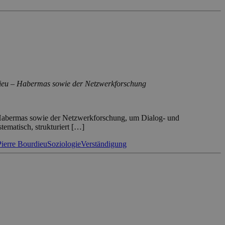
rdieu – Habermas sowie der Netzwerkforschung
d Habermas sowie der Netzwerkforschung, um Dialog- und
ematisch, strukturiert […]
Pierre Bourdieu
Soziologie
Verständigung