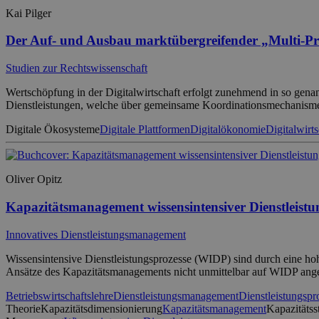
Kai Pilger
Der Auf- und Ausbau marktübergreifender „Multi-Pr
Studien zur Rechtswissenschaft
Wertschöpfung in der Digitalwirtschaft erfolgt zunehmend in so gena
Dienstleistungen, welche über gemeinsame Koordinationsmechanismen
Digitale Ökosysteme
Digitale Plattformen
Digitalökonomie
Digitalwirts
Oliver Opitz
Kapazitätsmanagement wissensintensiver Dienstleistu
Innovatives Dienstleistungsmanagement
Wissensintensive Dienstleistungsprozesse (WIDP) sind durch eine hoh
Ansätze des Kapazitätsmanagements nicht unmittelbar auf WIDP ang
Betriebswirtschaftslehre
Dienstleistungsmanagement
Dienstleistungspr
Theorie
Kapazitätsdimensionierung
Kapazitätsmanagement
Kapazitätss