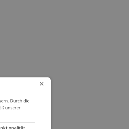
×
sern. Durch die
äß unserer
nktionalität