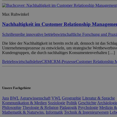
Max Ruhwinkel
Nachhaltigkeit im Customer Relationship Manageme
Schriftenreihe innovative betriebswirtschaftliche Forschung und Praxi
Die Idee der Nachhaltigkeit ist bereits recht alt, dennoch ist das S
Unternehmensprozesse zu entwickeln, um strategische Wettbewerbsvort
Kundengruppen, die durch nachhaltiges Konsumentenverhalten […]
Betriebswirtschaftslehre
CRM
CRM-Prozesse
Customer Relationship
Unsere Fachgebiete
Jura
BWL
Agrarwissenschaft
VWL
Geographie
Literatur & Sprache
Kommunikation & Medien
Soziologie
Politik
Geschichte
Archäologi
Philosophie
Theologie & Religion
Pädagogik
Psychologie
Medizin &
Mathematik & Naturwiss.
Informatik
Technik & Ingenieurwesen
Leb