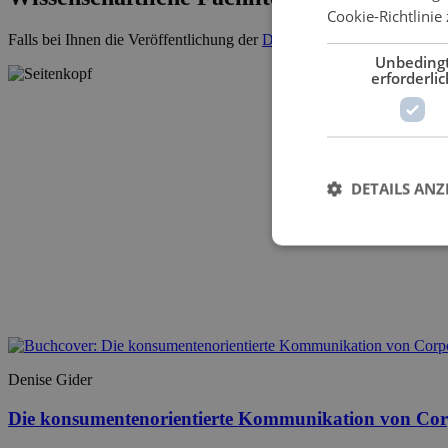
Cookie-Richtlinie 
Falls bei Ihnen die Veröffentlichung der
Dissertation
ansteht, kontakti
Unbeding
erforderlic
DETAILS ANZ
Denise Gider
Die konsumentenorientierte Kommunikation von Corpo