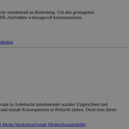
branche zunehmend an Bedeutung. Um den gestiegenen
CSR-Aktivitäten wirkungsvoll kommunizieren.
rketing
Gerade in Anbetracht zunehmender sozialer Ungleichheit und
d soziale Konsequenzen in Betracht ziehen. Doch trotz dieser
l Media Marketing
Soziale Medien
Sustainability