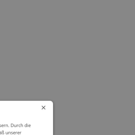
×
sern. Durch die
äß unserer