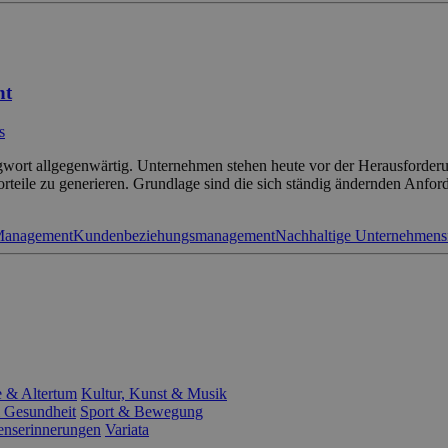
nt
s
chlagwort allgegenwärtig. Unternehmen stehen heute vor der Herausforder
eile zu generieren. Grundlage sind die sich ständig ändernden Anford
 Management
Kundenbeziehungsmanagement
Nachhaltige Unternehmens
e & Altertum
Kultur, Kunst & Musik
 Gesundheit
Sport & Bewegung
enserinnerungen
Variata