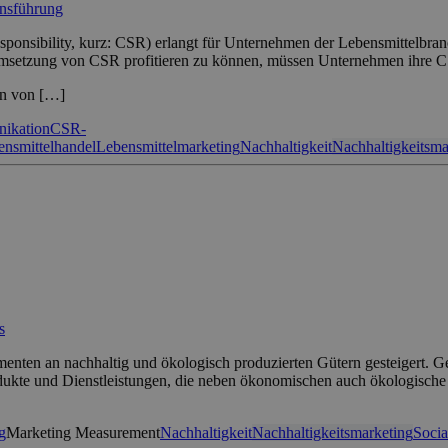
ensführung
Responsibility, kurz: CSR) erlangt für Unternehmen der Lebensmittel
Umsetzung von CSR profitieren zu können, müssen Unternehmen ihre 
on von […]
ikation
CSR-
ensmittelhandel
Lebensmittelmarketing
Nachhaltigkeit
Nachhaltigkeitsma
s
sumenten an nachhaltig und ökologisch produzierten Gütern gesteigert. 
te und Dienstleistungen, die neben ökonomischen auch ökologische un
g
Marketing Measurement
Nachhaltigkeit
Nachhaltigkeitsmarketing
Socia