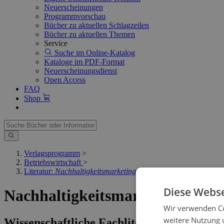
Neuerscheinungen
Programmvorschau
Bücher zu aktuellen Schlagzeilen
Bücher zu aktuellen Themen
Service
Suche im Online-Katalog
Kataloge im PDF-Format
Neuerscheinungsdienst
Open Access
FAQ
Shop
Verlagsprogramm
>
Betriebswirtschaft
>
Literatur:
Nachhaltigkeitsmarketing
Diese Webse
Nachhaltigkeitsmarketing
Wir verwenden Co
weitere Nutzung 
Wissenschaftliche Fachliteratur