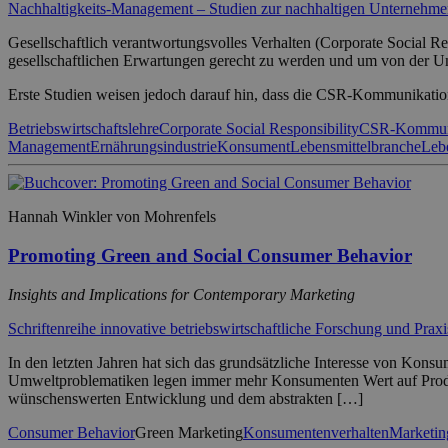
Nachhaltigkeits-Management – Studien zur nachhaltigen Unternehm
Gesellschaftlich verantwortungsvolles Verhalten (Corporate Social 
gesellschaftlichen Erwartungen gerecht zu werden und um von der 
Erste Studien weisen jedoch darauf hin, dass die CSR-Kommunikati
Betriebswirtschaftslehre
Corporate Social Responsibility
CSR-Kommun
Management
Ernährungsindustrie
Konsument
Lebensmittelbranche
Leb
Hannah Winkler von Mohrenfels
Promoting Green and Social Consumer Behavior
Insights and Implications for Contemporary Marketing
Schriftenreihe innovative betriebswirtschaftliche Forschung und Praxi
In den letzten Jahren hat sich das grundsätzliche Interesse von Kon
Umweltproblematiken legen immer mehr Konsumenten Wert auf Produk
wünschenswerten Entwicklung und dem abstrakten […]
Consumer Behavior
Green Marketing
Konsumentenverhalten
Marketin