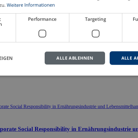
zu.
Weitere Informationen
eren Sie uns gern.
t
Performance
Targeting
Fu
h
EIGEN
ALLE ABLEHNEN
ALLE A
rate Social Responsibility in Ernährungsindustrie u