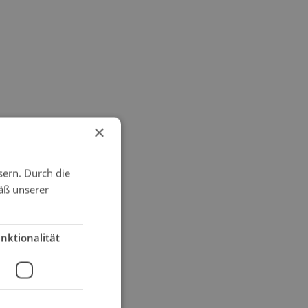
×
sern. Durch die
äß unserer
nktionalität