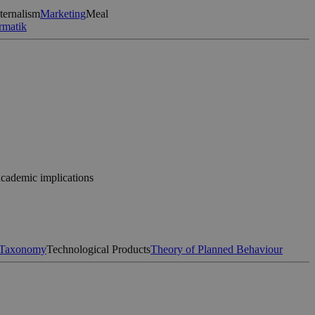
ternalism
Marketing
Meal
rmatik
 academic implications
Taxonomy
Technological Products
Theory of Planned Behaviour