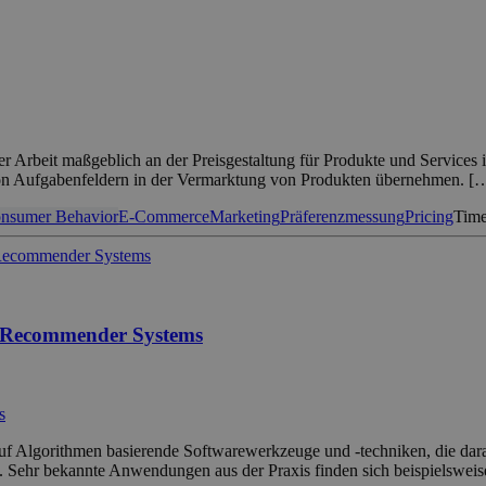
er Arbeit maßgeblich an der Preisgestaltung für Produkte und Services 
 von Aufgabenfeldern in der Vermarktung von Produkten übernehmen. [
nsumer Behavior
E-Commerce
Marketing
Präferenzmessung
Pricing
Time
to Recommender Systems
s
thmen basierende Softwarewerkzeuge und -techniken, die darauf a
d. Sehr bekannte Anwendungen aus der Praxis finden sich beispielsweis