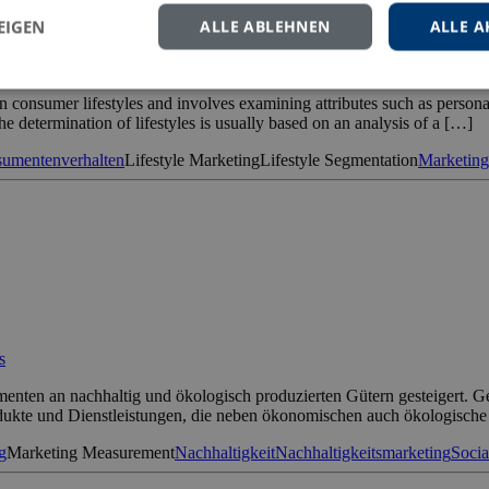
EIGEN
ALLE ABLEHNEN
ALLE A
consumer lifestyles and involves examining attributes such as personal
e determination of lifestyles is usually based on an analysis of a […]
umentenverhalten
Lifestyle Marketing
Lifestyle Segmentation
Marketing
s
sumenten an nachhaltig und ökologisch produzierten Gütern gesteigert. 
kte und Dienstleistungen, die neben ökonomischen auch ökologische 
g
Marketing Measurement
Nachhaltigkeit
Nachhaltigkeitsmarketing
Socia