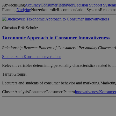
Abwechslung
Accuracy
Consumer Behavior
Decision Support System
Planning
Nudging
Nutzerkontrolle
Recommendation Systems
Recomme
Christian Erik Schultz
Taxonomic Approach to Consumer Innovativeness
Relationship Between Patterns of Consumers‘ Personality Characteri
Studien zum Konsumentenverhalten
Relevant variables determining personality characteristics related to
Target Groups.
Lecturers and students of consumer behavior and marketing Marketing p
Cluster Analysis
Consumer
Consumer Pattern
Innovativeness
Konsumen