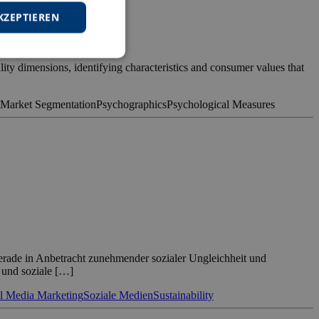
KZEPTIEREN
ity dimensions, identifying characteristics and consumer values that
Market Segmentation
Psychographics
Psychological Measures
Gerade in Anbetracht zunehmender sozialer Ungleichheit und
und soziale […]
l Media Marketing
Soziale Medien
Sustainability