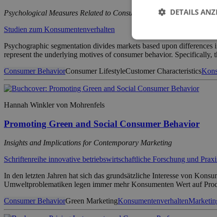
DETAILS ANZ
Psychological Measures Related to Consumer Behavior and Lifestyle
Studien zum Konsumentenverhalten
Psychographic segmentation divides markets based upon differences in 
represent the underlying motives of consumer behavior. Specifically, th
Consumer Behavior
Consumer Lifestyle
Customer Characteristics
Kons
Hannah Winkler von Mohrenfels
Promoting Green and Social Consumer Behavior
Insights and Implications for Contemporary Marketing
Schriftenreihe innovative betriebswirtschaftliche Forschung und Praxi
In den letzten Jahren hat sich das grundsätzliche Interesse von Kon
Umweltproblematiken legen immer mehr Konsumenten Wert auf Produ
Consumer Behavior
Green Marketing
Konsumentenverhalten
Marketin