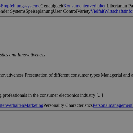
s
Empfehlungssysteme
Genauigkeit
Konsumentenverhalten
Libertarian Pa
nder Systems
Speiseplanung
User Control
Variety
Vielfalt
Wirtschaftsinfo
stics and Innovativeness
 innovativeness Presentation of different consumer types Managerial and
rofessionals in the consumer electronics industry [...]
tenverhalten
Marketing
Personality Characteristics
Personalmanagement