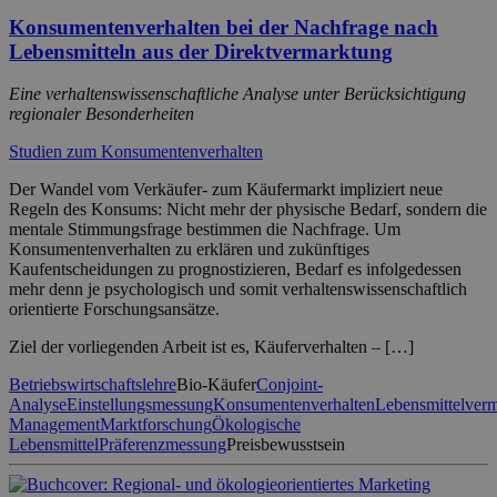
Konsumentenverhalten bei der Nachfrage nach
Lebensmitteln aus der Direktvermarktung
Eine verhaltenswissenschaftliche Analyse unter Berücksichtigung
regionaler Besonderheiten
Studien zum Konsumentenverhalten
Der Wandel vom Verkäufer- zum Käufermarkt impliziert neue
Regeln des Konsums: Nicht mehr der physische Bedarf, sondern die
mentale Stimmungsfrage bestimmen die Nachfrage. Um
Konsumentenverhalten zu erklären und zukünftiges
Kaufentscheidungen zu prognostizieren, Bedarf es infolgedessen
mehr denn je psychologisch und somit verhaltenswissenschaftlich
orientierte Forschungsansätze.
Ziel der vorliegenden Arbeit ist es, Käuferverhalten – […]
Betriebswirtschaftslehre
Bio-Käufer
Conjoint-
Analyse
Einstellungsmessung
Konsumentenverhalten
Lebensmittelver
Management
Marktforschung
Ökologische
Lebensmittel
Präferenzmessung
Preisbewusstsein