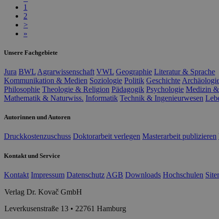
1
2
>
»
Unsere Fachgebiete
Jura
BWL
Agrarwissenschaft
VWL
Geographie
Literatur & Sprache
Kommunikation & Medien
Soziologie
Politik
Geschichte
Archäologi
Philosophie
Theologie & Religion
Pädagogik
Psychologie
Medizin &
Mathematik & Naturwiss.
Informatik
Technik & Ingenieurwesen
Leb
Autorinnen und Autoren
Druckkostenzuschuss
Doktorarbeit verlegen
Masterarbeit publizieren
Kontakt und Service
Kontakt
Impressum
Datenschutz
AGB
Downloads
Hochschulen
Sit
Verlag Dr. Kovač GmbH
Leverkusenstraße 13 • 22761 Hamburg