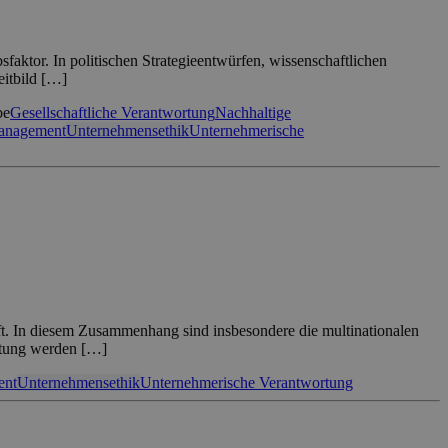
sfaktor. In politischen Strategieentwürfen, wissenschaftlichen
eitbild […]
be
Gesellschaftliche Verantwortung
Nachhaltige
anagement
Unternehmensethik
Unternehmerische
aft. In diesem Zusammenhang sind insbesondere die multinationalen
rtung werden […]
ent
Unternehmensethik
Unternehmerische Verantwortung