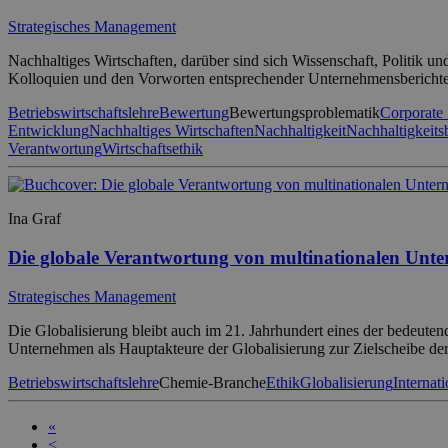
Strategisches Management
Nachhaltiges Wirtschaften, darüber sind sich Wissenschaft, Politik un
Kolloquien und den Vorworten entsprechender Unternehmensberichte w
Betriebswirtschaftslehre
Bewertung
Bewertungsproblematik
Corporate 
Entwicklung
Nachhaltiges Wirtschaften
Nachhaltigkeit
Nachhaltigkeit
Verantwortung
Wirtschaftsethik
Ina Graf
Die globale Verantwortung von multinationalen Unte
Strategisches Management
Die Globalisierung bleibt auch im 21. Jahrhundert eines der bedeute
Unternehmen als Hauptakteure der Globalisierung zur Zielscheibe d
Betriebswirtschaftslehre
Chemie-Branche
Ethik
Globalisierung
Internat
«
<