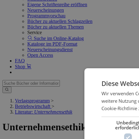
Eigene Schriftenreihe eröffnen
Neuerscheinungen
Programmvorschau
Bücher zu aktuellen Schlagzeilen
Bücher zu aktuellen Themen
Service
Suche im Online-Katalog
Kataloge im PDF-Format
Neuerscheinungsdienst
Open Access
FAQ
Shop
Diese Webse
Wir verwenden Co
weitere Nutzung 
Verlagsprogramm
>
Betriebswirtschaft
>
Cookie-Richtlinie 
Literatur:
Unternehmensethik
Unbeding
Unternehmensethik
erforderlic