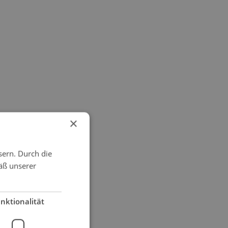
×
sern. Durch die
äß unserer
nktionalität