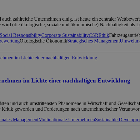
d auch zahlreiche Unternehmen einig, ist heute ein zentraler Wettbewerb
ird (die ökologische, soziale und ökonomische) Nachhaltigkeit als L
Social Responsibility
Corporate Sustainability
CSR
Ethik
Fahrzeugantrie
sbewertung
Ökologische Ökonomik
Strategisches Management
Umweltm
rnehmen im Lichte einer nachhaltigen Entwicklung
ndsten und auch umstrittensten Phänomene in Wirtschaft und Gesellsch
er Kritik geworden und Forderungen nach unternehmerischer Verantwo
ionales Management
Multinationale Unternehmen
Sustainable Developm