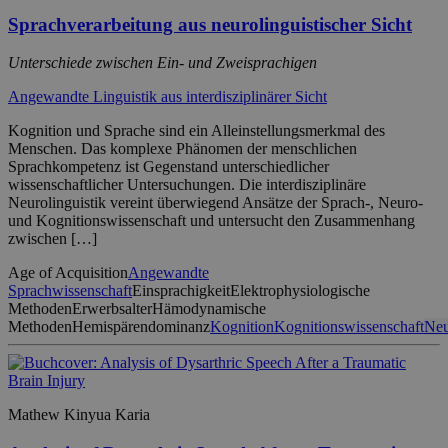
Sprachverarbeitung aus neurolinguistischer Sicht
Unterschiede zwischen Ein- und Zweisprachigen
Angewandte Linguistik aus interdisziplinärer Sicht
Kognition und Sprache sind ein Alleinstellungsmerkmal des
Menschen. Das komplexe Phänomen der menschlichen
Sprachkompetenz ist Gegenstand unterschiedlicher
wissenschaftlicher Untersuchungen. Die interdisziplinäre
Neurolinguistik vereint überwiegend Ansätze der Sprach-, Neuro-
und Kognitionswissenschaft und untersucht den Zusammenhang
zwischen […]
Age of Acquisition
Angewandte
Sprachwissenschaft
Einsprachigkeit
Elektrophysiologische
Methoden
Erwerbsalter
Hämodynamische
Methoden
Hemispärendominanz
Kognition
Kognitionswissenschaft
Neu
Mathew Kinyua Karia