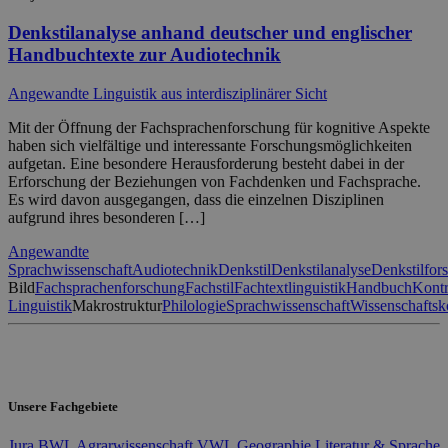
Denkstilanalyse anhand deutscher und englischer
Handbuchtexte zur Audiotechnik
Angewandte Linguistik aus interdisziplinärer Sicht
Mit der Öffnung der Fachsprachenforschung für kognitive Aspekte
haben sich vielfältige und interessante Forschungsmöglichkeiten
aufgetan. Eine besondere Herausforderung besteht dabei in der
Erforschung der Beziehungen von Fachdenken und Fachsprache.
Es wird davon ausgegangen, dass die einzelnen Disziplinen
aufgrund ihres besonderen […]
Angewandte
Sprachwissenschaft
Audiotechnik
Denkstil
Denkstilanalyse
Denkstilfor
Bild
Fachsprachenforschung
Fachstil
Fachtextlinguistik
Handbuch
Kontr
Linguistik
Makrostruktur
Philologie
Sprachwissenschaft
Wissenschafts
Unsere Fachgebiete
Jura
BWL
Agrarwissenschaft
VWL
Geographie
Literatur & Sprache