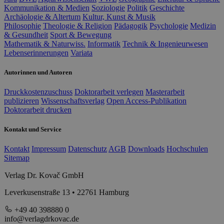
Kommunikation & Medien
Soziologie
Politik
Geschichte
Archäologie & Altertum
Kultur, Kunst & Musik
Philosophie
Theologie & Religion
Pädagogik
Psychologie
Medizin
& Gesundheit
Sport & Bewegung
Mathematik & Naturwiss.
Informatik
Technik & Ingenieurwesen
Lebenserinnerungen
Variata
Autorinnen und Autoren
Druckkostenzuschuss
Doktorarbeit verlegen
Masterarbeit
publizieren
Wissenschaftsverlag
Open Access-Publikation
Doktorarbeit drucken
Kontakt und Service
Kontakt
Impressum
Datenschutz
AGB
Downloads
Hochschulen
Sitemap
Verlag Dr. Kovač GmbH
Leverkusenstraße 13 • 22761 Hamburg
+49 40 398880 0
info@verlagdrkovac.de