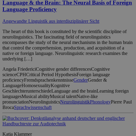
Language & the Brain: The Neural Basis of Foreign
Language Proficiency
Angewandte Linguistik aus interdisziplinärer Sicht
The heart of this book is constituted by the scientific discipline of
neurolinguistics. The fascinating field of neurolinguistics
encompasses the study of the neural mechanisms in the human brain
that control the comprehension, production, and acquisition of a
native or foreign language. Neurolinguistic research examines the
underlying […]
Angela Friederici
Cognitive gender differences
Cognitive
science
CPH
Critical Period Hypothesis
Foreign language
proficiency
Fremdsprachenkenntnisse
Gender
Gender &
Language
Homosexuality
Kognitive
Geschlechterunterschiede
Language and the brain
Learning foreign
languages
Musical ability
Musical talent
Native-like
pronunciation
Neurolinguistics
Neurolinguistik
Phonology
Pierre Paul
Broca
Sprachwissenschaft
Katja Klammer