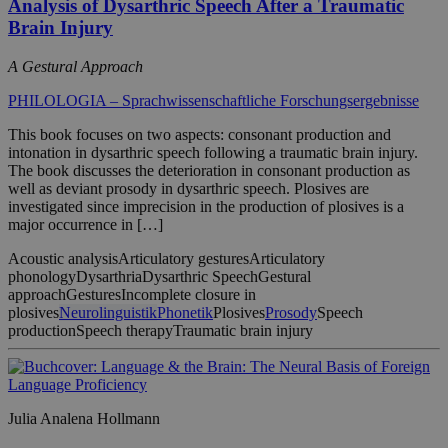
Analysis of Dysarthric Speech After a Traumatic
Brain Injury
A Gestural Approach
PHILOLOGIA – Sprachwissenschaftliche Forschungsergebnisse
This book focuses on two aspects: consonant production and
intonation in dysarthric speech following a traumatic brain injury.
The book discusses the deterioration in consonant production as
well as deviant prosody in dysarthric speech. Plosives are
investigated since imprecision in the production of plosives is a
major occurrence in […]
Acoustic analysis
Articulatory gestures
Articulatory
phonology
Dysarthria
Dysarthric Speech
Gestural
approach
Gestures
Incomplete closure in
plosives
Neurolinguistik
Phonetik
Plosives
Prosody
Speech
production
Speech therapy
Traumatic brain injury
Julia Analena Hollmann