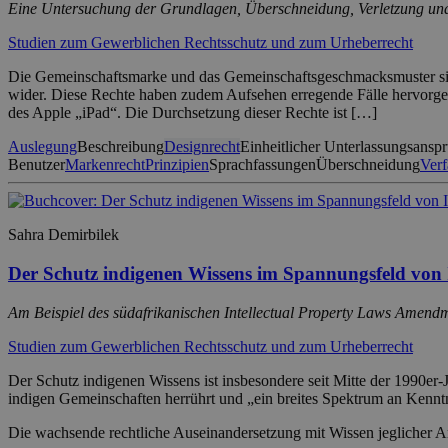
Eine Untersuchung der Grundlagen, Überschneidung, Verletzung un
Studien zum Gewerblichen Rechtsschutz und zum Urheberrecht
Die Gemeinschaftsmarke und das Gemeinschaftsgeschmacksmuster sind
wider. Diese Rechte haben zudem Aufsehen erregende Fälle hervorg
des Apple „iPad“. Die Durchsetzung dieser Rechte ist […]
Auslegung
Beschreibung
Designrecht
Einheitlicher Unterlassungsansp
Benutzer
Markenrecht
Prinzipien
Sprachfassungen
Überschneidung
Verf
Sahra Demirbilek
Der Schutz indigenen Wissens im Spannungsfeld von
Am Beispiel des südafrikanischen Intellectual Property Laws Amend
Studien zum Gewerblichen Rechtsschutz und zum Urheberrecht
Der Schutz indigenen Wissens ist insbesondere seit Mitte der 1990er-
indigen Gemeinschaften herrührt und „ein breites Spektrum an Kenntn
Die wachsende rechtliche Auseinandersetzung mit Wissen jeglicher A