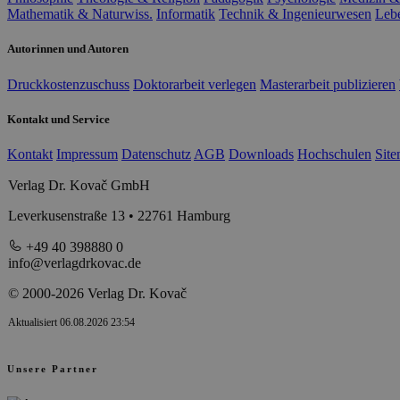
Mathematik & Naturwiss.
Informatik
Technik & Ingenieurwesen
Leb
Autorinnen und Autoren
Druckkostenzuschuss
Doktorarbeit verlegen
Masterarbeit publizieren
Kontakt und Service
Kontakt
Impressum
Datenschutz
AGB
Downloads
Hochschulen
Sit
Verlag Dr. Kovač GmbH
Leverkusenstraße 13 • 22761 Hamburg
+49 40 398880 0
info@verlagdrkovac.de
© 2000-2026 Verlag Dr. Kovač
Aktualisiert 06.08.2026 23:54
Unsere Partner