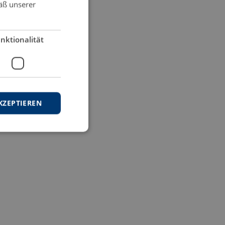
äß unserer
nktionalität
KZEPTIEREN