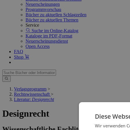
Neuerscheinungen
Programmvorschau
Bücher zu aktuellen Schlagzeilen
Bücher zu aktuellen Themen
Service
Suche im Online-Katalog
Kataloge im PDF-Format
Neuerscheinungsdienst
Open Access
FAQ
Shop
Verlagsprogramm
>
Rechtswissenschaft
>
Literatur:
Designrecht
Designrecht
Diese Webse
Wir verwenden Co
Wissenschaftliche Fachliteratur