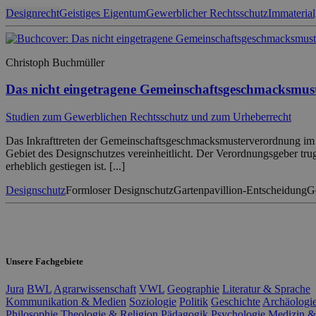
Designrecht
Geistiges Eigentum
Gewerblicher Rechtsschutz
Immaterial
Christoph Buchmüller
Das nicht eingetragene Gemeinschaftsgeschmacksmus
Studien zum Gewerblichen Rechtsschutz und zum Urheberrecht
Das Inkrafttreten der Gemeinschaftsgeschmacksmusterverordnung im
Gebiet des Designschutzes vereinheitlicht. Der Verordnungsgeber tru
erheblich gestiegen ist. [...]
Designschutz
Formloser Designschutz
Gartenpavillion-Entscheidung
G
Unsere Fachgebiete
Jura
BWL
Agrarwissenschaft
VWL
Geographie
Literatur & Sprache
Kommunikation & Medien
Soziologie
Politik
Geschichte
Archäologi
Philosophie
Theologie & Religion
Pädagogik
Psychologie
Medizin &