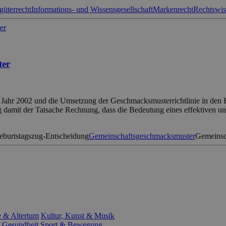
güterrecht
Informations- und Wissensgesellschaft
Markenrecht
Rechtswis
ter
 Jahr 2002 und die Umsetzung der Geschmacksmusterrichtlinie in den
g damit der Tatsache Rechnung, dass die Bedeutung eines effektiven u
eburtstagszug-Entscheidung
Gemeinschaftsgeschmacksmuster
Gemeinsc
e & Altertum
Kultur, Kunst & Musik
 Gesundheit
Sport & Bewegung