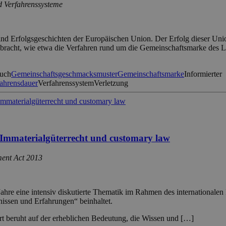
d Verfahrenssysteme
 Erfolgsgeschichten der Europäischen Union. Der Erfolg dieser Union
ebracht, wie etwa die Verfahren rund um die Gemeinschaftsmarke des
ruch
Gemeinschaftsgeschmacksmuster
Gemeinschaftsmarke
Informierter
ahrensdauer
Verfahrenssystem
Verletzung
 Immaterialgüterrecht und customary law
ment Act 2013
Jahre eine intensiv diskutierte Thematik im Rahmen des internationalen
issen und Erfahrungen“ beinhaltet.
rt beruht auf der erheblichen Bedeutung, die Wissen und […]