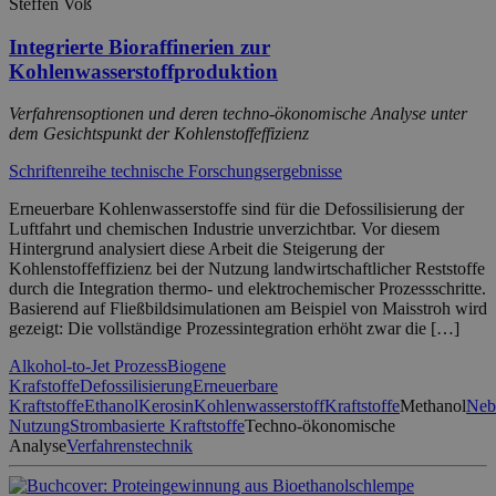
Steffen Voß
Integrierte Bioraffinerien zur
Kohlenwasserstoffproduktion
Verfahrensoptionen und deren techno-ökonomische Analyse unter
dem Gesichtspunkt der Kohlenstoffeffizienz
Schriftenreihe technische Forschungsergebnisse
Erneuerbare Kohlenwasserstoffe sind für die Defossilisierung der
Luftfahrt und chemischen Industrie unverzichtbar. Vor diesem
Hintergrund analysiert diese Arbeit die Steigerung der
Kohlenstoffeffizienz bei der Nutzung landwirtschaftlicher Reststoffe
durch die Integration thermo- und elektrochemischer Prozessschritte.
Basierend auf Fließbildsimulationen am Beispiel von Maisstroh wird
gezeigt: Die vollständige Prozessintegration erhöht zwar die […]
Alkohol-to-Jet Prozess
Biogene
Krafstoffe
Defossilisierung
Erneuerbare
Kraftstoffe
Ethanol
Kerosin
Kohlenwasserstoff
Kraftstoffe
Methanol
Neb
Nutzung
Strombasierte Kraftstoffe
Techno-ökonomische
Analyse
Verfahrenstechnik