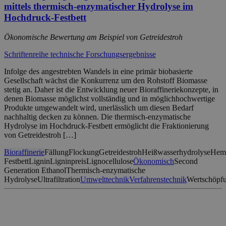
mittels thermisch-enzymatischer Hydrolyse im
Hochdruck-Festbett
Ökonomische Bewertung am Beispiel von Getreidestroh
Schriftenreihe technische Forschungsergebnisse
Infolge des angestrebten Wandels in eine primär biobasierte
Gesellschaft wächst die Konkurrenz um den Rohstoff Biomasse
stetig an. Daher ist die Entwicklung neuer Bioraffineriekonzepte, in
denen Biomasse möglichst vollständig und in möglichhochwertige
Produkte umgewandelt wird, unerlässlich um diesen Bedarf
nachhaltig decken zu können. Die thermisch-enzymatische
Hydrolyse im Hochdruck-Festbett ermöglicht die Fraktionierung
von Getreidestroh […]
Bioraffinerie
Fällung
Flockung
Getreidestroh
Heißwasserhydrolyse
Hemi
Festbett
Lignin
Ligninpreis
Lignocellulose
Ökonomisch
Second
Generation Ethanol
Thermisch-enzymatische
Hydrolyse
Ultrafiltration
Umwelttechnik
Verfahrenstechnik
Wertschöpfu