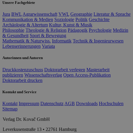
Unsere Fachgebiete
Jura
BWL
Agrarwissenschaft
VWL
Geographie
Literatur & Sprache
Kommunikation & Medien
Soziologie
Politik
Geschichte
Archäologie & Altertum
Kultur, Kunst & Musik
Philosophie
Theologie & Religion
Pädagogik
Psychologie
Medizin
& Gesundheit
Sport & Bewegung
Mathematik & Naturwiss.
Informatik
Technik & Ingenieurwesen
Lebenserinnerungen
Variata
Autorinnen und Autoren
Druckkostenzuschuss
Doktorarbeit verlegen
Masterarbeit
publizieren
Wissenschaftsverlag
Open Access-Publikation
Doktorarbeit drucken
Kontakt und Service
Kontakt
Impressum
Datenschutz
AGB
Downloads
Hochschulen
Sitemap
Verlag Dr. Kovač GmbH
Leverkusenstraße 13 • 22761 Hamburg