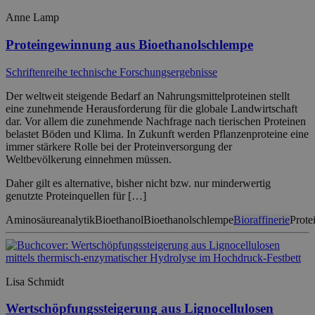
Anne Lamp
Proteingewinnung aus Bioethanolschlempe
Schriftenreihe technische Forschungsergebnisse
Der weltweit steigende Bedarf an Nahrungsmittelproteinen stellt
eine zunehmende Herausforderung für die globale Landwirtschaft
dar. Vor allem die zunehmende Nachfrage nach tierischen Proteinen
belastet Böden und Klima. In Zukunft werden Pflanzenproteine eine
immer stärkere Rolle bei der Proteinversorgung der
Weltbevölkerung einnehmen müssen.
Daher gilt es alternative, bisher nicht bzw. nur minderwertig
genutzte Proteinquellen für […]
Aminosäureanalytik
Bioethanol
Bioethanolschlempe
Bioraffinerie
Prote
Lisa Schmidt
Wertschöpfungssteigerung aus Lignocellulosen