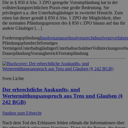
Die in § 850 d Abs. 3 ZPO geregelte Vorratspfändung hat in der
vollstreckungsrechtlichen Praxis eine große Bedeutung. Sie
privilegiert u.a. den Unterhaltsgläubiger in zweierlei Hinsicht. Zum
einen hat dieser gemäß § 850 d Abs. 1 ZPO die Möglichkeit, über
die normalen Pfändungsgrenzen des § 850 c ZPO hinaus auf das für
andere Gläubiger […]
Forderungspfändung
Insolvenzmasse
Insolvenzrecht
Insolvenzverfahre
Pfändungspfandrecht
Sonstiges
Vermögen
Unterhaltsgläubiger
Unterhaltsschuldner
Vollstreckungsverb
Dauerpfändung
Vorrangbereich
Vorratspfändung
Sven Lichte
Der erbrechtliche Auskunfts- und
Wertermittlungsanspruch aus Treu und Glauben (§
242 BGB)
Studien zum Erbrecht
Nach dem Tod des Erblassers fehlen oftmals die Informationen über
die erbrechtlich relevanten Vorgänge. Dann ist die Person, die davon