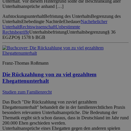
Unterhalt. Vor diesem Hintergrund sollte die Beschränkung aller
Unterhaltsansprüche anhand […]
Aufstockungsunterhalt
Befristung des Unterhalts
Begrenzung des
Unterhalts
Ehebedingte Nachteile
Ehedauer
Nachehelicher
Unterhalt
Rechtswissenschaft
Unbestimmte
Rechtsbegriffe
Unterhaltsbefristung
Unterhaltsbegrenzung
§ 36
EGZPO
§ 1578 b BGB
Franz-Thomas Roßmann
Die Rückzahlung von zu viel gezahltem
Ehegattenunterhalt
Studien zum Familienrecht
Das Buch "Die Rückzahlung von zuviel gezahltem
Ehegattenunterhalt" behandelt die in der familienrechtlichen Praxis
besonders relevanten Unterhaltsansprüche. Die Bedeutung der
Thematik ergibt sich schon daraus, dass in Deutschland im Jahr rund
200.000 Ehen geschieden werden.
Unterhaltsansprüche eines Ehegatten gegen den anderen spielen