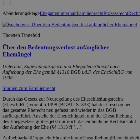
[…]
Abänderungsklage
Ehegattenunterhalt
Familienrecht
Prozessrecht
Recht
Thorsten Tinnefeld
Über den Bedeutungsverlust anfänglicher
Ehemängel
Unterhalt, Zugewinnausgleich und Ehegattenerbrecht nach
Aufhebung der Ehe gemäß §1318 BGB i.d.F. des EheSchlRG von
1998
Studien zum Familienrecht
Durch das Gesetz zur Neuregelung des Eheschließungsrechts
(EheschlRG) vom 4.5.1998 (BGBl I S. 833) hat der Gesetzgeber
das gesamte Eherecht neu gefasst und wieder in das BGB
zurückgeführt. Anstelle der Ehenichtigkeit und der Eheaufhebung
des Ehegesetzes gibt es jetzt nur noch das einheitliche Rechtsinstitut
der Aufhebung der Ehe (§§ 1313 ff […]
Aufhebbarkeit
Doppelehe
Eheanfechtung
Eheaufhebung
Ehenichtigkeit