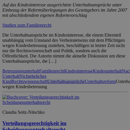
Auf das Kindesinteresse ausgerichtete Unterhaltsansprüche unter
Einbezug der Reformüberlegungen des Gesetzgebers im Jahre 2007
mit abschließendem eigenen Reformvorschlag
Studien zum Familienrecht
Die Unterhaltsansprüche im Kindesinteresse, die einem Elternteil
unabhängig vom Umstand des Verheiratetseins mit dem Pflichtigen
wegen Kindesbetreuung zustehen, beschäftigen in letzter Zeit nicht
nur die Rechtswissenschaft und Politik, sondern auch die
Öffentlichkeit. Die Autorin nimmt die aktuelle Diskussion um diese
Unterhaltsansprüche, die […]
Betreuungsunterhalt
Familienrecht
Kindesinteresse
Kindesunterhalt
Nach
Unterhalt
Nichteheliches
Kind
Rechtswissenschaft
Unterhaltsansprüche
Unterhaltsreform
Unterha
wegen Kindesbetreuung
Claudia Seitz-Nitschko
Verteilungsgerechtigkeit im
Scheidungsunterhaltsrecht