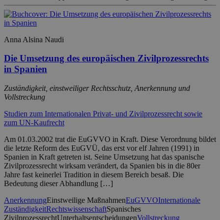
Anna Alsina Naudi
Die Umsetzung des europäischen Zivilprozessrechts
in Spanien
Zuständigkeit, einstweiliger Rechtsschutz, Anerkennung und
Vollstreckung
Studien zum Internationalen Privat- und Zivilprozessrecht sowie
zum UN-Kaufrecht
Am 01.03.2002 trat die EuGVVO in Kraft. Diese Verordnung bildet
die letzte Reform des EuGVÜ, das erst vor elf Jahren (1991) in
Spanien in Kraft getreten ist. Seine Umsetzung hat das spanische
Zivilprozessrecht wirksam verändert, da Spanien bis in die 80er
Jahre fast keinerlei Tradition in diesem Bereich besaß. Die
Bedeutung dieser Abhandlung […]
Anerkennung
Einstweilige Maßnahmen
EuGVVO
Internationale
Zuständigkeit
Rechtswissenschaft
Spanisches
Zivilprozessrecht
Unterhaltsentscheidungen
Vollstreckung