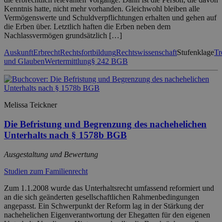
Kenntnis hatte, nicht mehr vorhanden. Gleichwohl bleiben alle
Vermögenswerte und Schuldverpflichtungen erhalten und gehen auf
die Erben über. Letztlich haften die Erben neben dem
Nachlassvermögen grundsätzlich […]
Auskunft
Erbrecht
Rechtsfortbildung
Rechtswissenschaft
Stufenklage
Tr
und Glauben
Wertermittlung
§ 242 BGB
Melissa Teickner
Die Befristung und Begrenzung des nachehelichen
Unterhalts nach § 1578b BGB
Ausgestaltung und Bewertung
Studien zum Familienrecht
Zum 1.1.2008 wurde das Unterhaltsrecht umfassend reformiert und
an die sich geänderten gesellschaftlichen Rahmenbedingungen
angepasst. Ein Schwerpunkt der Reform lag in der Stärkung der
nachehelichen Eigenverantwortung der Ehegatten für den eigenen