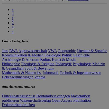
«
<
1
2
>
»
Unsere Fachgebiete
Jura
BWL
Agrarwissenschaft
VWL
Geographie
Literatur & Sprache
Kommunikation & Medien
Soziologie
Politik
Geschichte
Archäologie & Altertum
Kultur, Kunst & Musik
Philosophie
Theologie & Religion
Pädagogik
Psychologie
Medizin
& Gesundheit
Sport & Bewegung
Mathematik & Naturwiss.
Informatik
Technik & Ingenieurwesen
Lebenserinnerungen
Variata
Autorinnen und Autoren
Druckkostenzuschuss
Doktorarbeit verlegen
Masterarbeit
publizieren
Wissenschaftsverlag
Open Access-Publikation
Doktorarbeit drucken