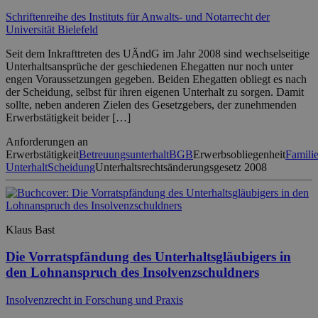
Schriftenreihe des Instituts für Anwalts- und Notarrecht der
Universität Bielefeld
Seit dem Inkrafttreten des UÄndG im Jahr 2008 sind wechselseitige
Unterhaltsansprüche der geschiedenen Ehegatten nur noch unter
engen Voraussetzungen gegeben. Beiden Ehegatten obliegt es nach
der Scheidung, selbst für ihren eigenen Unterhalt zu sorgen. Damit
sollte, neben anderen Zielen des Gesetzgebers, der zunehmenden
Erwerbstätigkeit beider […]
Anforderungen an
Erwerbstätigkeit
Betreuungsunterhalt
BGB
Erwerbsobliegenheit
Famili
Unterhalt
Scheidung
Unterhaltsrechtsänderungsgesetz 2008
Klaus Bast
Die Vorratspfändung des Unterhaltsgläubigers in
den Lohnanspruch des Insolvenzschuldners
Insolvenzrecht in Forschung und Praxis