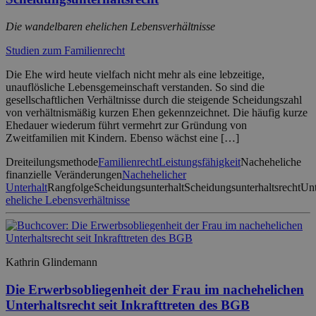
Die wandelbaren ehelichen Lebensverhältnisse
Studien zum Familienrecht
Die Ehe wird heute vielfach nicht mehr als eine lebzeitige,
unauflösliche Lebensgemeinschaft verstanden. So sind die
gesellschaftlichen Verhältnisse durch die steigende Scheidungszahl
von verhältnismäßig kurzen Ehen gekennzeichnet. Die häufig kurze
Ehedauer wiederum führt vermehrt zur Gründung von
Zweitfamilien mit Kindern. Ebenso wächst eine […]
Dreiteilungsmethode
Familienrecht
Leistungsfähigkeit
Nacheheliche
finanzielle Veränderungen
Nachehelicher
Unterhalt
Rangfolge
Scheidungsunterhalt
Scheidungsunterhaltsrecht
Unt
eheliche Lebensverhältnisse
Kathrin Glindemann
Die Erwerbsobliegenheit der Frau im nachehelichen
Unterhaltsrecht seit Inkrafttreten des BGB