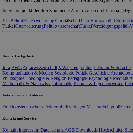
Nicht die Liebesgöttin Aphrodite, die nach Homers Mythos vor der K
Im Schnittpunkt der drei Kontinente Afrika, Asien und Europa gelegen
EU-Beitritt
EU-Erweiterung
Europäische Union
Europapolitik
European
Türkei
Osterweiterung
Politikwissenschaft
Türkei
Verteidigungspolitik
V
Unsere Fachgebiete
Jura
BWL
Agrarwissenschaft
VWL
Geographie
Literatur & Sprache
Kommunikation & Medien
Soziologie
Politik
Geschichte
Archäologi
Philosophie
Theologie & Religion
Pädagogik
Psychologie
Medizin &
Mathematik & Naturwiss.
Informatik
Technik & Ingenieurwesen
Leb
Autorinnen und Autoren
Druckkostenzuschuss
Doktorarbeit verlegen
Masterarbeit publizieren
Kontakt und Service
Kontakt
Impressum
Datenschutz
AGB
Downloads
Hochschulen
Sit