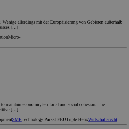
t. Wenige allerdings mit der Europäisierung von Gebieten außerhalb
lusses […]
tion
Micro-
 to maintain economic, territorial and social cohesion. The
titive […]
opment
SME
Technology Parks
TFEU
Triple Helix
Wirtschaftsrecht