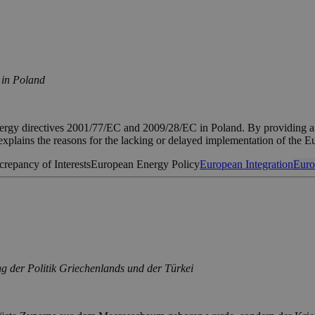
 in Poland
rgy directives 2001/77/EC and 2009/28/EC in Poland. By providing a th
t explains the reasons for the lacking or delayed implementation of the
crepancy of Interests
European Energy Policy
European Integration
Euro
ng der Politik Griechenlands und der Türkei