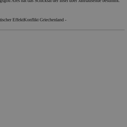
ott Ares hat das Schicksal der Insel über Jahrtausende bestimmt.
tischer Effekt
Konflikt Griechenland -