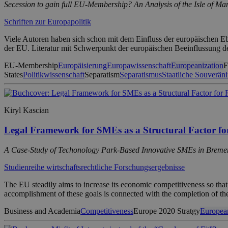
Secession to gain full EU-Membership? An Analysis of the Isle of Ma
Schriften zur Europapolitik
Viele Autoren haben sich schon mit dem Einfluss der europäischen Eb
der EU. Literatur mit Schwerpunkt der europäischen Beeinflussung de
EU-Membership
Europäisierung
Europawissenschaft
Europeanization
F
States
Politikwissenschaft
Separatism
Separatismus
Staatliche Souveräni
Kiryl Kascian
Legal Framework for SMEs as a Structural Factor f
A Case-Study of Techonology Park-Based Innovative SMEs in Breme
Studienreihe wirtschaftsrechtliche Forschungsergebnisse
The EU steadily aims to increase its economic competitiveness so that 
accomplishment of these goals is connected with the completion of th
Business and Academia
Competitiveness
Europe 2020 Stratgy
European