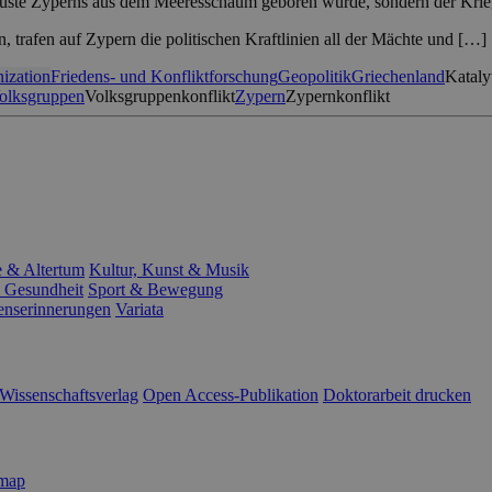
üste Zyperns aus dem Meeresschaum geboren wurde, sondern der Kriegsg
, trafen auf Zypern die politischen Kraftlinien all der Mächte und […]
ization
Friedens- und Konfliktforschung
Geopolitik
Griechenland
Kataly
olksgruppen
Volksgruppenkonflikt
Zypern
Zypernkonflikt
e & Altertum
Kultur, Kunst & Musik
 Gesundheit
Sport & Bewegung
enserinnerungen
Variata
Wissenschaftsverlag
Open Access-Publikation
Doktorarbeit drucken
emap