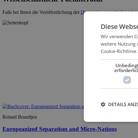
Falls bei Ihnen die Veröffentlichung der
Dissertation
ansteht, kontakti
Diese Webse
Wir verwenden Co
weitere Nutzung 
Cookie-Richtlinie 
Unbeding
erforderlic
DETAILS ANZ
Roland Brandtjen
Europeanized Separatism and Micro-Nations