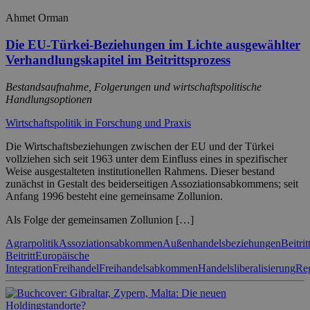
Ahmet Orman
Die EU-Türkei-Beziehungen im Lichte ausgewählter
Verhandlungskapitel im Beitrittsprozess
Bestandsaufnahme, Folgerungen und wirtschaftspolitische
Handlungsoptionen
Wirtschaftspolitik in Forschung und Praxis
Die Wirtschaftsbeziehungen zwischen der EU und der Türkei
vollziehen sich seit 1963 unter dem Einfluss eines in spezifischer
Weise ausgestalteten institutionellen Rahmens. Dieser bestand
zunächst in Gestalt des beiderseitigen Assoziationsabkommens; seit
Anfang 1996 besteht eine gemeinsame Zollunion.
Als Folge der gemeinsamen Zollunion […]
Agrarpolitik
Assoziationsabkommen
Außenhandelsbeziehungen
Beitrit
Beitritt
Europäische
Integration
Freihandel
Freihandelsabkommen
Handelsliberalisierung
Reg