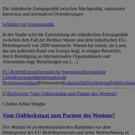
Die isländische Europapolitik zwischen Machtpolitik, nationalen
Interessen und normativen Orientierungen
Schriften zur Europapolitik
In der Studie wird die Entwicklung der isländischen Europapolitik
zwischen dem Fall der Berliner Mauer und dem isländischen EU-
Beitrittsgesuch von 2009 untersucht. Warum hat Island, ein Land,
das am äußersten Rand von Europa liegt, in einigen Bereichen
durch Beteiligung an internationalen Organisationen und
Abkommen enge Beziehungen zur […]
EU-Beitritt
Europa
Europäische Integration
Europäische
Union
Europapolitik
Internationale
Beziehungen
Island
Kleinstaaten
Kulturpolitik
Nordeuropa
Politikwissen
Cristina Adina Stinghe
Vom Ostblockstaat zum Partner des Westens?
Der Wandel im postkommunistischen Rumänien vor dem
Hintergrund des EU-Beitrittsprozesses und seine Wahrnehmung in