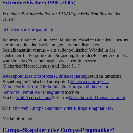
Schröder/Fischer (1998–2005)
Von einer Partnerschafts- zur EU-Mitgliedschaftspolitik mit der
Türkei
Schriften zur Europapolitik
In dieser Studie wird mit zwei konträren Ansätzen aus den Theorien
der Internationalen Beziehungen – Neorealismus vs.
Sozialkonstruktivismus – ein außenpolitischer Wandel in der
deutschen Türkeipolitik der Regierung Schröder/Fischer erklärt. Es
war eben das Zusammenspiel zwischen Interessen
(Sicherheit/Neorealismus) und Ideen […]
Außenpolitik
Beitrittsprozess
Bundesregierung
Deutsch-türkische
Beziehungen
Deutsche Türkeipolitik
EU-Erweiterung
EU-
Mitgliedschaft
Europäische Identität
Europapolitik
Gerhard
Schröder
Helmut Kohl
Integration
Joschka
Fischer
Kohl
Neorealismus
Rot-Grün
Sozialkonstruktivismus
Türkei
Meike Stommer
Europa-Skeptiker oder Europa-Pragmatiker?