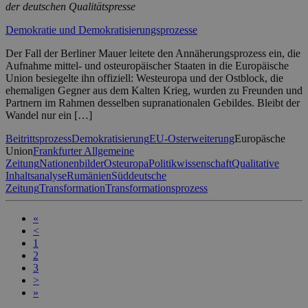
der deutschen Qualitätspresse
Demokratie und Demokratisierungsprozesse
Der Fall der Berliner Mauer leitete den Annäherungsprozess ein, die
Aufnahme mittel- und osteuropäischer Staaten in die Europäische
Union besiegelte ihn offiziell: Westeuropa und der Ostblock, die
ehemaligen Gegner aus dem Kalten Krieg, wurden zu Freunden und
Partnern im Rahmen desselben supranationalen Gebildes. Bleibt der
Wandel nur ein […]
Beitrittsprozess
Demokratisierung
EU-Osterweiterung
Europäsche
Union
Frankfurter Allgemeine
Zeitung
Nationenbilder
Osteuropa
Politikwissenschaft
Qualitative
Inhaltsanalyse
Rumänien
Süddeutsche
Zeitung
Transformation
Transformationsprozess
«
<
1
2
3
>
»