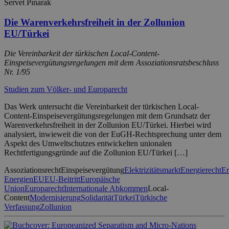
Servet Pınarak
Die Warenverkehrsfreiheit in der Zollunion
EU/Türkei
Die Vereinbarkeit der türkischen Local-Content-
Einspeisevergütungsregelungen mit dem Assoziationsratsbeschluss
Nr. 1/95
Studien zum Völker- und Europarecht
Das Werk untersucht die Vereinbarkeit der türkischen Local-
Content-Einspeisevergütungsregelungen mit dem Grundsatz der
Warenverkehrsfreiheit in der Zollunion EU/Türkei. Hierbei wird
analysiert, inwieweit die von der EuGH-Rechtsprechung unter dem
Aspekt des Umweltschutzes entwickelten unionalen
Rechtfertigungsgründe auf die Zollunion EU/Türkei […]
Assoziationsrecht
Einspeisevergütung
Elektrizitätsmarkt
Energierecht
Er
Energien
EU
EU-Beitritt
Europäische
Union
Europarecht
Internationale Abkommen
Local-
Content
Modernisierung
Solidarität
Türkei
Türkische
Verfassung
Zollunion