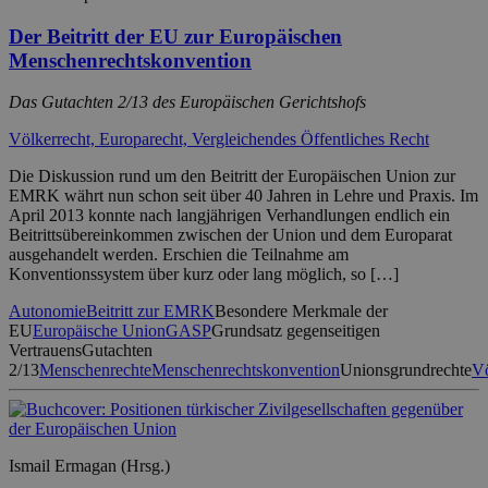
Der Beitritt der EU zur Europäischen
Menschenrechtskonvention
Das Gutachten 2/13 des Europäischen Gerichtshofs
Völkerrecht, Europarecht, Vergleichendes Öffentliches Recht
Die Diskussion rund um den Beitritt der Europäischen Union zur
EMRK währt nun schon seit über 40 Jahren in Lehre und Praxis. Im
April 2013 konnte nach langjährigen Verhandlungen endlich ein
Beitrittsübereinkommen zwischen der Union und dem Europarat
ausgehandelt werden. Erschien die Teilnahme am
Konventionssystem über kurz oder lang möglich, so […]
Autonomie
Beitritt zur EMRK
Besondere Merkmale der
EU
Europäische Union
GASP
Grundsatz gegenseitigen
Vertrauens
Gutachten
2/13
Menschenrechte
Menschenrechtskonvention
Unionsgrundrechte
Vö
Ismail Ermagan (Hrsg.)