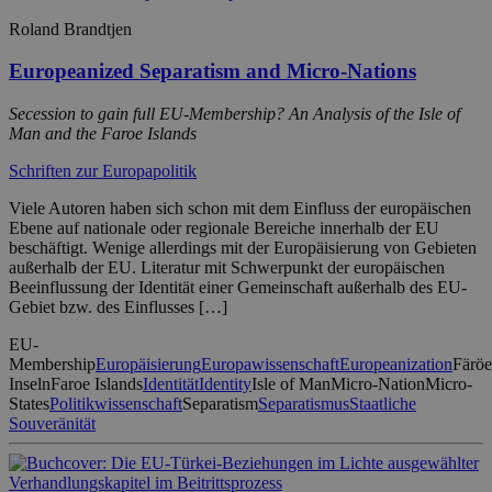
Roland Brandtjen
Europeanized Separatism and Micro-Nations
Secession to gain full EU-Membership? An Analysis of the Isle of
Man and the Faroe Islands
Schriften zur Europapolitik
Viele Autoren haben sich schon mit dem Einfluss der europäischen
Ebene auf nationale oder regionale Bereiche innerhalb der EU
beschäftigt. Wenige allerdings mit der Europäisierung von Gebieten
außerhalb der EU. Literatur mit Schwerpunkt der europäischen
Beeinflussung der Identität einer Gemeinschaft außerhalb des EU-
Gebiet bzw. des Einflusses […]
EU-
Membership
Europäisierung
Europawissenschaft
Europeanization
Färöe
Inseln
Faroe Islands
Identität
Identity
Isle of Man
Micro-Nation
Micro-
States
Politikwissenschaft
Separatism
Separatismus
Staatliche
Souveränität