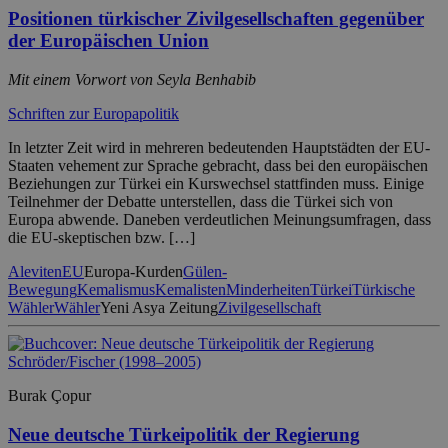
Positionen türkischer Zivilgesellschaften gegenüber
der Europäischen Union
Mit einem Vorwort von Seyla Benhabib
Schriften zur Europapolitik
In letzter Zeit wird in mehreren bedeutenden Hauptstädten der EU-
Staaten vehement zur Sprache gebracht, dass bei den europäischen
Beziehungen zur Türkei ein Kurswechsel stattfinden muss. Einige
Teilnehmer der Debatte unterstellen, dass die Türkei sich von
Europa abwende. Daneben verdeutlichen Meinungsumfragen, dass
die EU-skeptischen bzw. […]
Aleviten
EU
Europa-Kurden
Gülen-
Bewegung
Kemalismus
Kemalisten
Minderheiten
Türkei
Türkische
Wähler
Wähler
Yeni Asya Zeitung
Zivilgesellschaft
Burak Çopur
Neue deutsche Türkeipolitik der Regierung