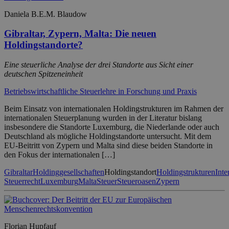
Daniela B.E.M. Blaudow
Gibraltar, Zypern, Malta: Die neuen
Holdingstandorte?
Eine steuerliche Analyse der drei Standorte aus Sicht einer
deutschen Spitzeneinheit
Betriebswirtschaftliche Steuerlehre in Forschung und Praxis
Beim Einsatz von internationalen Holdingstrukturen im Rahmen der
internationalen Steuerplanung wurden in der Literatur bislang
insbesondere die Standorte Luxemburg, die Niederlande oder auch
Deutschland als mögliche Holdingstandorte untersucht. Mit dem
EU-Beitritt von Zypern und Malta sind diese beiden Standorte in
den Fokus der internationalen […]
Gibraltar
Holdinggesellschaften
Holdingstandort
Holdingstrukturen
Inte
Steuerrecht
Luxemburg
Malta
Steuer
Steueroasen
Zypern
Florian Hupfauf