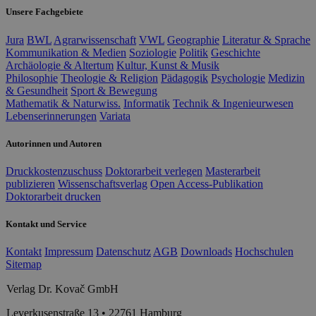
Unsere Fachgebiete
Jura
BWL
Agrarwissenschaft
VWL
Geographie
Literatur & Sprache
Kommunikation & Medien
Soziologie
Politik
Geschichte
Archäologie & Altertum
Kultur, Kunst & Musik
Philosophie
Theologie & Religion
Pädagogik
Psychologie
Medizin
& Gesundheit
Sport & Bewegung
Mathematik & Naturwiss.
Informatik
Technik & Ingenieurwesen
Lebenserinnerungen
Variata
Autorinnen und Autoren
Druckkostenzuschuss
Doktorarbeit verlegen
Masterarbeit
publizieren
Wissenschaftsverlag
Open Access-Publikation
Doktorarbeit drucken
Kontakt und Service
Kontakt
Impressum
Datenschutz
AGB
Downloads
Hochschulen
Sitemap
Verlag Dr. Kovač GmbH
Leverkusenstraße 13 • 22761 Hamburg