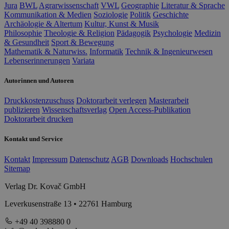
Jura
BWL
Agrarwissenschaft
VWL
Geographie
Literatur & Sprache
Kommunikation & Medien
Soziologie
Politik
Geschichte
Archäologie & Altertum
Kultur, Kunst & Musik
Philosophie
Theologie & Religion
Pädagogik
Psychologie
Medizin
& Gesundheit
Sport & Bewegung
Mathematik & Naturwiss.
Informatik
Technik & Ingenieurwesen
Lebenserinnerungen
Variata
Autorinnen und Autoren
Druckkostenzuschuss
Doktorarbeit verlegen
Masterarbeit
publizieren
Wissenschaftsverlag
Open Access-Publikation
Doktorarbeit drucken
Kontakt und Service
Kontakt
Impressum
Datenschutz
AGB
Downloads
Hochschulen
Sitemap
Verlag Dr. Kovač GmbH
Leverkusenstraße 13 • 22761 Hamburg
+49 40 398880 0