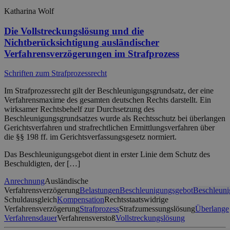
Katharina Wolf
Die Vollstreckungslösung und die
Nichtberücksichtigung ausländischer
Verfahrensverzögerungen im Strafprozess
Schriften zum Strafprozessrecht
Im Strafprozessrecht gilt der Beschleunigungsgrundsatz, der eine
Verfahrensmaxime des gesamten deutschen Rechts darstellt. Ein
wirksamer Rechtsbehelf zur Durchsetzung des
Beschleunigungsgrundsatzes wurde als Rechtsschutz bei überlangen
Gerichtsverfahren und strafrechtlichen Ermittlungsverfahren über
die §§ 198 ff. im Gerichtsverfassungsgesetz normiert.
Das Beschleunigungsgebot dient in erster Linie dem Schutz des
Beschuldigten, der […]
Anrechnung
Ausländische
Verfahrensverzögerung
Belastungen
Beschleunigungsgebot
Beschleuni
Schuldausgleich
Kompensation
Rechtsstaatswidrige
Verfahrensverzögerung
Strafprozess
Strafzumessungslösung
Überlange
Verfahrensdauer
Verfahrensverstoß
Vollstreckungslösung