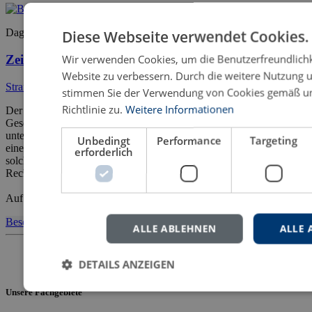
Dagmar Wohlthat
Diese Webseite verwendet Cookies.
Wir verwenden Cookies, um die Benutzerfreundlichk
Zeitliche Grenzen des Widerrufs der Strafaussetzung
Website zu verbessern. Durch die weitere Nutzung 
Strafrecht in Forschung und Praxis
stimmen Sie der Verwendung von Cookies gemäß un
Richtlinie zu.
Weitere Informationen
Der Widerruf einer einmal gewährten Strafaussetzung ist nach dem
Gesetzeswortlaut in § 56f Abs. 1 StGB keinen zeitlichen Grenzen
unterworfen. Dennoch bereitet die Frage, wie lange nach Eintreten
Unbedingt
Performance
Targeting
eines Widerrufsgrundes bzw. nach Ablauf der Bewährungszeit ein
erforderlich
solcher Aussetzungswiderruf noch ausgesprochen werden darf, der
Rechtspraxis immer wieder erhebliche Schwierigkeiten.
Auf der Grundlage der verschiedenen Lösungsansätze in […]
Beschleunigungsgrundsatz
Frist
Rechtswissenschaft
Strafaussetzung
Ver
ALLE ABLEHNEN
ALLE 
DETAILS ANZEIGEN
Unsere Fachgebiete