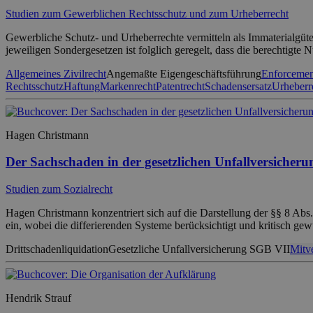
Studien zum Gewerblichen Rechtsschutz und zum Urheberrecht
Gewerbliche Schutz- und Urheberrechte vermitteln als Immaterialgüte
jeweiligen Sondergesetzen ist folglich geregelt, dass die berechtigte
Allgemeines Zivilrecht
Angemaßte Eigengeschäftsführung
Enforcement
Rechtsschutz
Haftung
Markenrecht
Patentrecht
Schadensersatz
Urheberr
Hagen Christmann
Der Sachschaden in der gesetzlichen Unfallversicheru
Studien zum Sozialrecht
Hagen Christmann konzentriert sich auf die Darstellung der §§ 8 Ab
ein, wobei die differierenden Systeme berücksichtigt und kritisch ge
Drittschadenliquidation
Gesetzliche Unfallversicherung SGB VII
Mitv
Hendrik Strauf