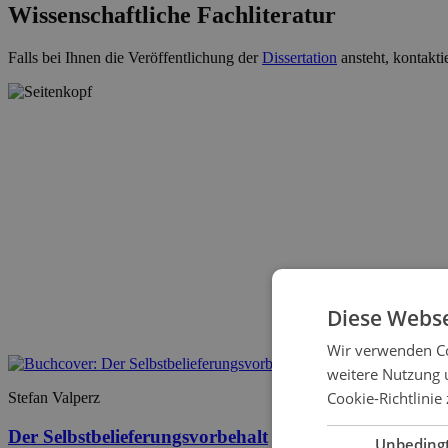
Wissenschaftliche Fachliteratur
Falls bei Ihnen die Veröffentlichung der
Dissertation
ansteht, kontakti
Diese Webse
Wir verwenden Co
weitere Nutzung 
Cookie-Richtlinie 
Stefan Valperz
Der Selbstbelieferungsvorbehalt
Unbeding