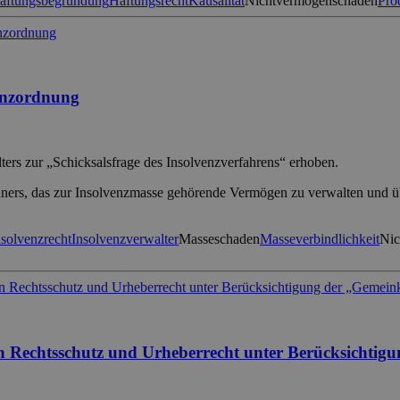
aftungsbegründung
Haftungsrecht
Kausalität
Nichtvermögenschaden
Pro
venzordnung
ers zur „Schicksalsfrage des Insolvenzverfahrens“ erhoben.
dners, das zur Insolvenzmasse gehörende Vermögen zu verwalten und übe
nsolvenzrecht
Insolvenzverwalter
Masseschaden
Masseverbindlichkeit
Nic
n Rechtsschutz und Urheberrecht unter Berücksichti