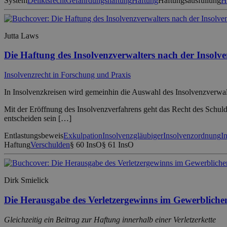
System
Deliktsrecht
Gefährdungshaftung
Haftung
Haftungsausfüllung
H
Jutta Laws
Die Haftung des Insolvenzverwalters nach der Insol
Insolvenzrecht in Forschung und Praxis
In Insolvenzkreisen wird gemeinhin die Auswahl des Insolvenzverwalt
Mit der Eröffnung des Insolvenzverfahrens geht das Recht des Schul
entscheiden sein […]
Entlastungsbeweis
Exkulpation
Insolvenzgläubiger
Insolvenzordnung
I
Haftung
Verschulden
§ 60 InsO
§ 61 InsO
Dirk Smielick
Die Herausgabe des Verletzergewinns im Gewerbliche
Gleichzeitig ein Beitrag zur Haftung innerhalb einer Verletzerkette