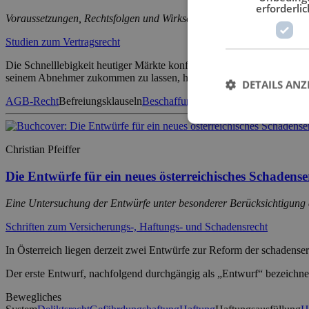
erforderlic
Voraussetzungen, Rechtsfolgen und Wirksamkeit
Studien zum Vertragsrecht
Die Schnelllebigkeit heutiger Märkte konfrontiert den Handel mit gro
seinem Abnehmer zukommen zu lassen, haftet gemäß § 276 I S. 1 B
DETAILS ANZ
AGB-Recht
Befreiungsklauseln
Beschaffungsrisiko
Hamburger Schieds
Christian Pfeiffer
Die Entwürfe für ein neues österreichisches Schadense
Eine Untersuchung der Entwürfe unter besonderer Berücksichtigung 
Schriften zum Versicherungs-, Haftungs- und Schadensrecht
In Österreich liegen derzeit zwei Entwürfe zur Reform der schadens
Der erste Entwurf, nachfolgend durchgängig als „Entwurf“ bezeichnet
Bewegliches