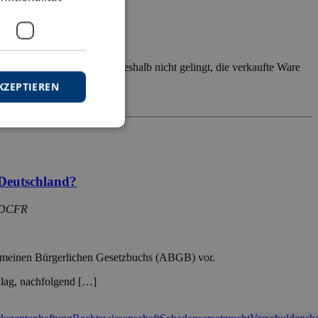
eliefert wird und dem es deshalb nicht gelingt, die verkaufte Ware
iesem Dilemma […]
KZEPTIEREN
Vertragsrecht
Zivilrecht
r Deutschland?
s DCFR
llgemeinen Bürgerlichen Gesetzbuchs (ABGB) vor.
hlag, nachfolgend […]