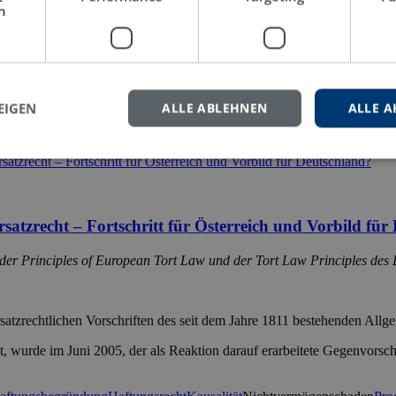
h
ßen Herausforderungen. Der Händler, der von seinem Lieferanten nicht b
GB verschuldensunabhängig auf Schadensersatz. Einen Ausweg aus d
EIGEN
ALLE ABLEHNEN
ALLE A
gerichte
Handelsklauseln
Handelsrecht
Kongruentes Deckungsgeschäft
rsatzrecht – Fortschritt für Österreich und Vorbild fü
der Principles of European Tort Law und der Tort Law Principles de
ersatzrechtlichen Vorschriften des seit dem Jahre 1811 bestehenden A
, wurde im Juni 2005, der als Reaktion darauf erarbeitete Gegenvorsc