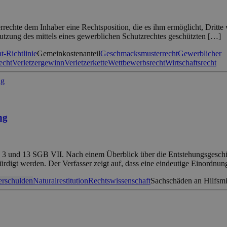
rrechte dem Inhaber eine Rechtsposition, die es ihm ermöglicht, Dritt
 Nutzung des mittels eines gewerblichen Schutzrechtes geschützten […]
-Richtlinie
Gemeinkostenanteil
Geschmacksmusterrecht
Gewerblicher
echt
Verletzergewinn
Verletzerkette
Wettbewerbsrecht
Wirtschaftsrecht
ng
s. 3 und 13 SGB VII. Nach einem Überblick über die Entstehungsgeschic
würdigt werden. Der Verfasser zeigt auf, dass eine eindeutige Einordnun
erschulden
Naturalrestitution
Rechtswissenschaft
Sachschäden an Hilfsmi