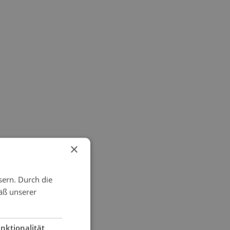
×
sern. Durch die
äß unserer
nktionalität