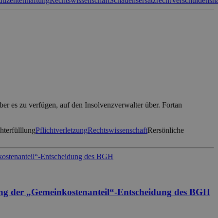
duzentenhaftung
Rechtswissenschaft
Schadensersatzrecht
Verschuldensh
r es zu verfügen, auf den Insolvenzverwalter über. Fortan
hterfülllung
Pflichtverletzung
Rechtswissenschaft
Rersönliche
gung der „Gemeinkostenanteil“-Entscheidung des BGH