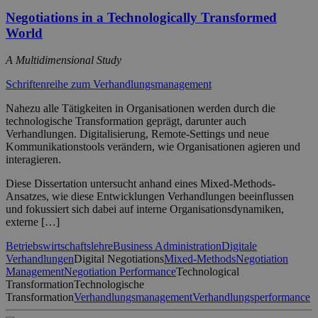
Negotiations in a Technologically Transformed
World
A Multidimensional Study
Schriftenreihe zum Verhandlungsmanagement
Nahezu alle Tätigkeiten in Organisationen werden durch die
technologische Transformation geprägt, darunter auch
Verhandlungen. Digitalisierung, Remote-Settings und neue
Kommunikationstools verändern, wie Organisationen agieren und
interagieren.
Diese Dissertation untersucht anhand eines Mixed-Methods-
Ansatzes, wie diese Entwicklungen Verhandlungen beeinflussen
und fokussiert sich dabei auf interne Organisationsdynamiken,
externe […]
Betriebswirtschaftslehre
Business Administration
Digitale
Verhandlungen
Digital Negotiations
Mixed-Methods
Negotiation
Management
Negotiation Performance
Technological
Transformation
Technologische
Transformation
Verhandlungsmanagement
Verhandlungsperformance