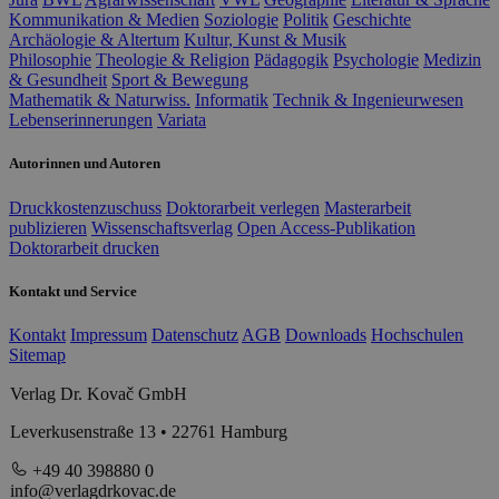
Kommunikation & Medien
Soziologie
Politik
Geschichte
Archäologie & Altertum
Kultur, Kunst & Musik
Philosophie
Theologie & Religion
Pädagogik
Psychologie
Medizin
& Gesundheit
Sport & Bewegung
Mathematik & Naturwiss.
Informatik
Technik & Ingenieurwesen
Lebenserinnerungen
Variata
Autorinnen und Autoren
Druckkostenzuschuss
Doktorarbeit verlegen
Masterarbeit
publizieren
Wissenschaftsverlag
Open Access-Publikation
Doktorarbeit drucken
Kontakt und Service
Kontakt
Impressum
Datenschutz
AGB
Downloads
Hochschulen
Sitemap
Verlag Dr. Kovač GmbH
Leverkusenstraße 13 • 22761 Hamburg
+49 40 398880 0
info@verlagdrkovac.de