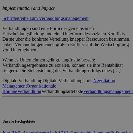
Implementation and Impact
Schriftenreihe zum Verhandlungsmanagement
Verhandlungen sind eine Form der gemeinsamen
Entscheidungsfindung und eine Unterform des sozialen Konflikts.
Da sie über die konkrete Verteilung knapper Ressourcen bestimmen,
haben Verhandlungen einen großen Einfluss auf die Wertschöpfung
von Unternehmen.
Wenn es Unternehmen gelingt, langfristig bessere
Verhandlungsergebnisse zu erzielen, können sie ihre Rentabilität
steigern. Die Sicherstellung des Verhandlungserfolgs eines […]
Digitale Verhandlung
Digitale Verhandlungstools
Negotiation
Management
Organisationale
Routine
Verhandlung
Verhandlungsartefakte
Verhandlungsmanagement
Unsere Fachgebiete
Jura
BWL
Agrarwissenschaft
VWL
Geographie
Literatur & Sprache