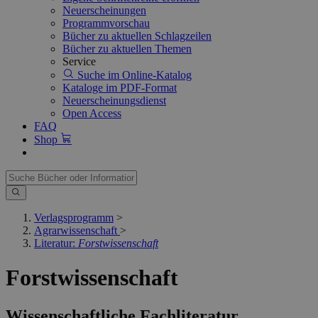
Neuerscheinungen
Programmvorschau
Bücher zu aktuellen Schlagzeilen
Bücher zu aktuellen Themen
Service
Suche im Online-Katalog
Kataloge im PDF-Format
Neuerscheinungsdienst
Open Access
FAQ
Shop
Verlagsprogramm
>
Agrarwissenschaft
>
Literatur:
Forstwissenschaft
Forstwissenschaft
Wissenschaftliche Fachliteratur