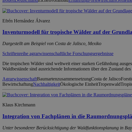
Boden
Deutschland
Eichenvoranbau
Ernährung
Forstwirtschaft
Gemeine
Efrén Hernández Álvarez
Inventurmodell für tropische Wälder auf der Grundl
Dargestellt am Beispiel von Costa de Jalisco, Mexiko
Schriftenreihe agrarwissenschaftliche Forschungsergebnisse
Die tropischen Wälder sind weltweit einer starken Gefährdung ausgese
Waldbestände sind ausreichende Informationen über den Zustand des
Agrarwissenschaft
Baumartenzusammensetzung
Costa de Jalisco
Forst
Bewirtschaftung
Nachhaltigkeit
Ökologische Einheit
Tropenwald
Tropi
Klaus Kirchmann
Integration von Fachplänen in die Raumordnungspl
Unter besonderer Berücksichtigung der Waldfunktionsplanung in Ba