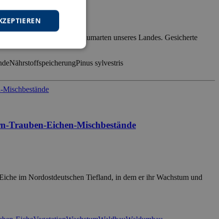
KZEPTIEREN
öglichkeiten eine der Hauptbaumarten unseres Landes. Gesicherte
nde
Nährstoffspeicherung
Pinus sylvestris
rn-Trauben-Eichen-Mischbestände
-Eiche im Nordostdeutschen Tiefland, in dem er ihr Wachstum und