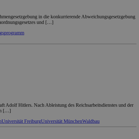
Rahmengesetzgebung in die konkurrierende Abweichungsgesetzgebung
mordnungsgesetzes und […]
ngsprogramm
ft Adolf Hitlers. Nach Ableistung des Reichsarbeitsdienstes und der
ch […]
n
Universität Freiburg
Universität München
Waldbau