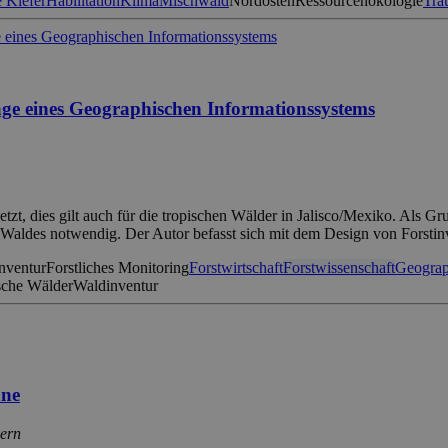
 Kiefer
Habilitation
Klima
Mischwald
Nordosten
Ressourcenökologie
Tra
age eines Geographischen Informationssystems
tzt, dies gilt auch für die tropischen Wälder in Jalisco/Mexiko. Als G
 Waldes notwendig. Der Autor befasst sich mit dem Design von Forsti
inventur
Forstliches Monitoring
Forstwirtschaft
Forstwissenschaft
Geograp
sche Wälder
Waldinventur
äne
yern