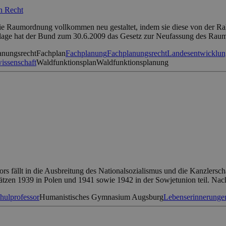
en Recht
ie Raumordnung vollkommen neu gestaltet, indem sie diese von der 
dlage hat der Bund zum 30.6.2009 das Gesetz zur Neufassung des Rau
anungsrecht
Fachplan
Fachplanung
Fachplanungsrecht
Landesentwicklu
issenschaft
Waldfunktionsplan
Waldfunktionsplanung
 fällt in die Ausbreitung des Nationalsozialismus und die Kanzlerscha
sätzen 1939 in Polen und 1941 sowie 1942 in der Sowjetunion teil. Na
hulprofessor
Humanistisches Gymnasium Augsburg
Lebenserinnerunge