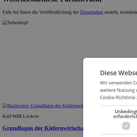
Falls bei Ihnen die Veröffentlichung der
Dissertation
ansteht, kontakti
Diese Webse
Wir verwenden Co
weitere Nutzung 
Cookie-Richtlinie 
Unbeding
erforderlic
Karl-Willi Lockow
Grundlagen der Kiefernwirtschaft