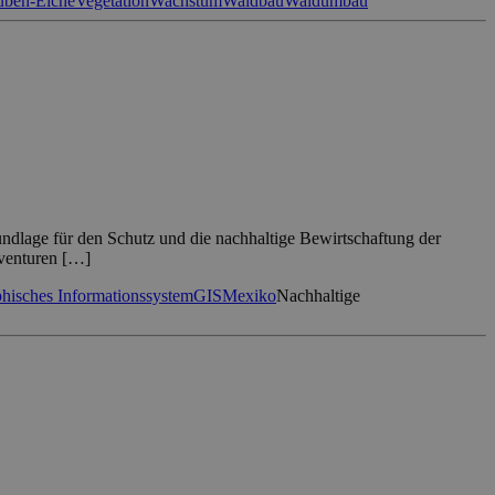
uben-Eiche
Vegetation
Wachstum
Waldbau
Waldumbau
rundlage für den Schutz und die nachhaltige Bewirtschaftung der
nventuren […]
hisches Informationssystem
GIS
Mexiko
Nachhaltige