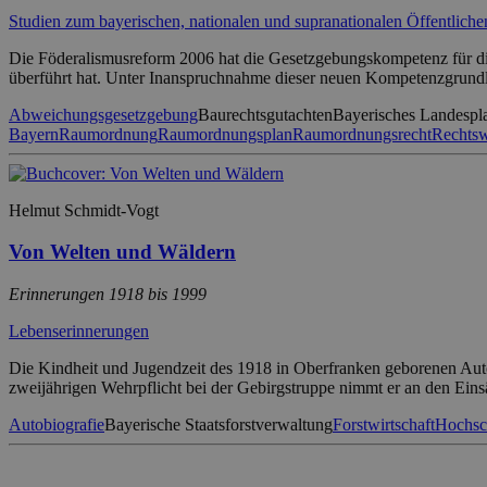
Studien zum bayerischen, nationalen und supranationalen Öffentlich
Die Föderalismusreform 2006 hat die Gesetzgebungskompetenz für d
überführt hat. Unter Inanspruchnahme dieser neuen Kompetenzgrun
Abweichungsgesetzgebung
Baurechtsgutachten
Bayerisches Landespl
Bayern
Raumordnung
Raumordnungsplan
Raumordnungsrecht
Rechtsw
Helmut Schmidt-Vogt
Von Welten und Wäldern
Erinnerungen 1918 bis 1999
Lebenserinnerungen
Die Kindheit und Jugendzeit des 1918 in Oberfranken geborenen Autors
zweijährigen Wehrpflicht bei der Gebirgstruppe nimmt er an den Ein
Autobiografie
Bayerische Staatsforstverwaltung
Forstwirtschaft
Hochsc