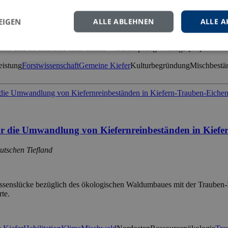
EIGEN
ALLE ABLEHNEN
ALLE A
lichen und klimatischen Verhältnisse und ihrer vielfältigen Nutzungsm
keit und im Interesse einer hohen Wertschöpfung wichtige […]
eistung
Forstwissenschaft
Gemeine Kiefer
Kulturbegründung
Mischbestä
r die Umwandlung von Kiefernreinbeständen in Kiefe
utschen Tiefland
e Wissenslücke bezüglich des ökologischen Waldumbaues mit der Trauben
rte.