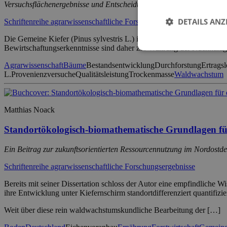
Versuchsflächenergebnisse und Entscheidungshilfen
DETAILS ANZ
Schriftenreihe agrarwissenschaftliche Forschungsergebnisse
Die Gemeine Kiefer (Pinus sylvestris L.) ist aufgrund der bodenkund
Bewirtschaftungserkenntnisse sind daher zur Wahrung der Nachhaltig
Agrarwissenschaft
Bäume
Bestandsentwicklung
Durchforstung
Ertragsl
L.
Provenienzversuche
Qualitätsleistung
Trockenmasse
Waldwachstum
Matthias Noack
Standortökologisch-biomathematische Grundlagen fü
Ein Beitrag zur zukunftsorientierten Ressourcennutzung im Nordostde
Schriftenreihe agrarwissenschaftliche Forschungsergebnisse
Bereits mit seiner Dissertation schloss der Autor eine empfindlich
ihre Entwicklung unter Kiefernschirm standortdifferenziert quantifizie
Weit über diese rein waldwachstumskundliche Bearbeitung der […]