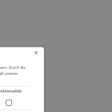
×
sern. Durch die
äß unserer
nktionalität