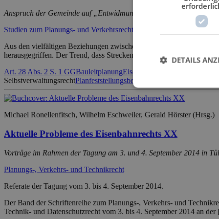
erforderlic
Anspruch der Gemeinde auf „Entwidmung“?
Studien zum Planungs- und Verkehrsrecht
Aus den vielfältigen Beziehungen zwischen Bauleitplanung und Fachp
herausgegriffen. Der Trend, dass Strecken und Anlagen für den Bahn
DETAILS ANZ
Art. 28 Abs. 2 S. 1 GG
Bauleitplanung
Eisenbahntechnikplanung
Entw
Selbstverwaltungsrecht
Planfeststellungsbeschluss
Planfeststellungsrec
Michael Ronellenfitsch, Wilhelm Eschweiler, Gerald Hörster (Hrsg.)
Aktuelle Probleme des Eisenbahnrechts XX
Vorträge im Rahmen der Tagung am 3. und 4. September 2014 in Tü
Planungs-, Verkehrs- und Technikrecht
Referate der Tagung vom 3. bis 4. September 2014.
Der Band der Schriftenreihe zum Planungs-, Verkehrs- und Technikrec
Technik- und Datenschutzrecht vom 3. bis 4. September 2014 an der