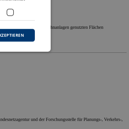
Schicksal der ehemals für Bahnanlagen genutzten Flächen
enbahn am […]
KZEPTIEREN
indliches
ndesnetzagentur und der Forschungsstelle für Planungs-, Verkehrs-,