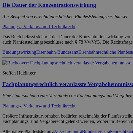
Die Dauer der Konzentrationswirkung
Am Beispiel von eisenbahnrechtlichen Planfeststellungsbeschlüssen
Planungs-, Verkehrs- und Technikrecht
Das Buch befasst sich mit der Dauer der Konzentrationswirkung von Ve
auch Planfeststellungsbeschlüsse nach § 78 VwVfG. Die Rechtsfrage
Bindungswirkung
Eisenbahn-Bundesamt
Eisenbahnrechtliche Planfest
Steffen Haidinger
Fachplanungsrechtlich veranlasste Vergabehemmniss
Eine Untersuchung zum Verhältnis von Fachplanungs- und Vergaber
Planungs-, Verkehrs- und Technikrecht
Größere Infrastrukturvorhaben bedürfen regelmäßig der Planfeststellun
Fachplanungs- und Vergaberecht gelenkt werden, wobei im Bereich d
Alternative Planfeststellung
Ausschreibung
Bundesfernstraßenrecht
Eis