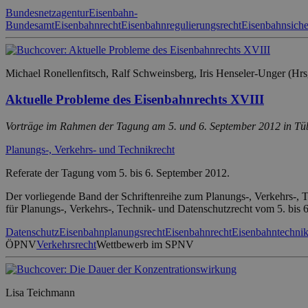
Bundesnetzagentur
Eisenbahn-
Bundesamt
Eisenbahnrecht
Eisenbahnregulierungsrecht
Eisenbahnsiche
Michael Ronellenfitsch, Ralf Schweinsberg, Iris Henseler-Unger (Hrs
Aktuelle Probleme des Eisenbahnrechts XVIII
Vorträge im Rahmen der Tagung am 5. und 6. September 2012 in Tü
Planungs-, Verkehrs- und Technikrecht
Referate der Tagung vom 5. bis 6. September 2012.
Der vorliegende Band der Schriftenreihe zum Planungs-, Verkehrs-, T
für Planungs-, Verkehrs-, Technik- und Datenschutzrecht vom 5. bis
Datenschutz
Eisenbahnplanungsrecht
Eisenbahnrecht
Eisenbahntechni
ÖPNV
Verkehrsrecht
Wettbewerb im SPNV
Lisa Teichmann