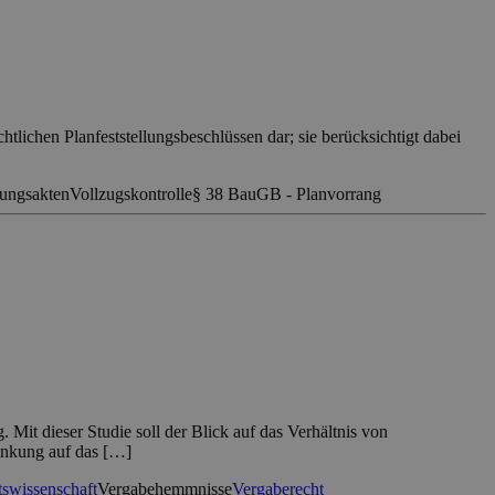
lichen Planfeststellungsbeschlüssen dar; sie berücksichtigt dabei
ungsakten
Vollzugskontrolle
§ 38 BauGB - Planvorrang
 Mit dieser Studie soll der Blick auf das Verhältnis von
änkung auf das […]
swissenschaft
Vergabehemmnisse
Vergaberecht