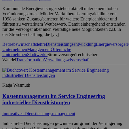
Kommunale Energieversorger stehen aktuell unter einem hohen
Veränderungsdruck. Mit der Marktliberalisierungsrichtlinie von
1998 sanken Zugangsbarrieren für weitere Energieanbieter und
führten zu verstärktem Wettbewerb. Damit einhergehend entstanden
für die Versorger aber auch vielfältige neue Möglichkeiten z.B. in
der Strombeschaffung, die […]
Betriebswirtschaftslehre
Dienstleistungsentwicklung
Energieversorger
Unternehmen
Management
Öffentliche
Unternehmen
Stadtwerke
Stromversorger
Technischer
Wandel
Transformation
Verwaltungswissenschaft
Katja Wasmuth
Kostenmanagement im Service Engineering
industrieller Dienstleistungen
Innovatives Dienstleistungsmanagement
Industrielle Dienstleistungen gewinnen aufgrund der Verringerung
des technischen Differenzierungspotenzials und des damit