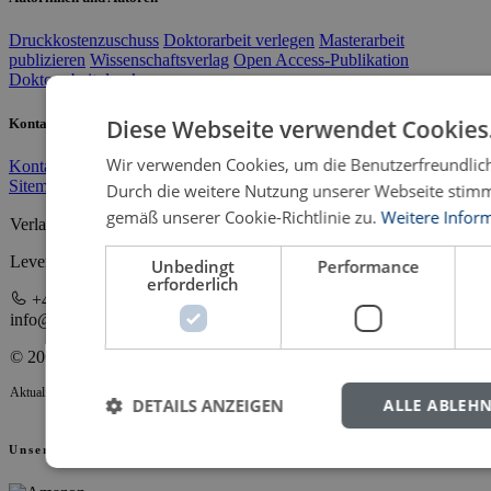
Druckkostenzuschuss
Doktorarbeit verlegen
Masterarbeit
publizieren
Wissenschaftsverlag
Open Access-Publikation
Doktorarbeit drucken
Diese Webseite verwendet Cookies
Kontakt und Service
Wir verwenden Cookies, um die Benutzerfreundlich
Kontakt
Impressum
Datenschutz
AGB
Downloads
Hochschulen
Sitemap
Durch die weitere Nutzung unserer Webseite stim
gemäß unserer Cookie-Richtlinie zu.
Weitere Infor
Verlag Dr. Kovač GmbH
Leverkusenstraße 13 • 22761 Hamburg
Unbedingt
Performance
erforderlich
+49 40 398880 0
info@verlagdrkovac.de
© 2000-2026 Verlag Dr. Kovač
Aktualisiert 09.08.2026 15:59
DETAILS ANZEIGEN
ALLE ABLEH
Unsere Partner