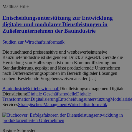
Matthias Hille
Entscheidungsunterstützung zur Entwicklung
digitaler und modularer Dienstleistungen in
Zulieferunternehmen der Bauindustrie
Studien zur Wirtschaftsinformatik
Die zunehmend preissensitive und wettbewerbsintensive
Bauzulieferindustrie ist steigendem Druck ausgesetzt. Gerade die
Herstellung von Halbzeugen ist durch Kommodifizierung und
Standardisierung geprägt und lässt produzierende Unternehmen
nach Differenzierungsoptionen im Bereich digitaler Lösungen
suchen. Bestehende Vorgehensweisen aus der […]
Bauindustrie
Betriebswirtschaft
Dientleistungsmanagement
Digitale
Dienstleitung
Digitale Geschäftsmodelle
Digitale
Transformation
Digitalisierung
Entscheidungsunterstützung
Modularisi
Services
Strategisches Management
Wirtschaftsinformatik
Regine Schroeder