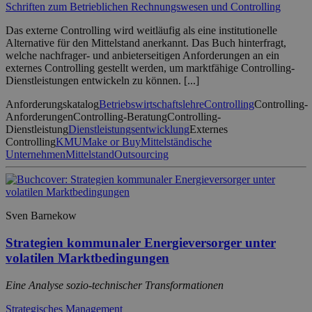
Schriften zum Betrieblichen Rechnungswesen und Controlling
Das externe Controlling wird weitläufig als eine institutionelle
Alternative für den Mittelstand anerkannt. Das Buch hinterfragt,
welche nachfrager- und anbieterseitigen Anforderungen an ein
externes Controlling gestellt werden, um marktfähige Controlling-
Dienstleistungen entwickeln zu können. [...]
Anforderungskatalog
Betriebswirtschaftslehre
Controlling
Controlling-
Anforderungen
Controlling-Beratung
Controlling-
Dienstleistung
Dienstleistungsentwicklung
Externes
Controlling
KMU
Make or Buy
Mittelständische
Unternehmen
Mittelstand
Outsourcing
Sven Barnekow
Strategien kommunaler Energieversorger unter
volatilen Marktbedingungen
Eine Analyse sozio-technischer Transformationen
Strategisches Management