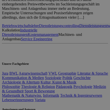
einhergehenden Preiswettbewerbs im Sachleistungsgeschäft im
Maschinen- und Anlagenbau immer mehr an Bedeutung.
Empirische Untersuchungen und Praxiserfahrungen zeigen
allerdings, dass sich die Ertragssituationen vieler […]
Betriebswirtschaftslehre
Dienstleistungscontrolling
Dienstleistungsent
Kalkulation
Industrielle
Dienstleistungen
Kostenmanagement
Machinen- und
Anlagenbau
Service Engineering
Unsere Fachgebiete
Jura
BWL
Agrarwissenschaft
VWL
Geographie
Literatur & Sprache
Kommunikation & Medien
Soziologie
Politik
Geschichte
Archäologie & Altertum
Kultur, Kunst & Musik
Philosophie
Theologie & Religion
Pädagogik
Psychologie
Medizin
& Gesundheit
Sport & Bewegung
Mathematik & Naturwiss.
Informatik
Technik & Ingenieurwesen
Lebenserinnerungen
Variata
Autorinnen und Autoren