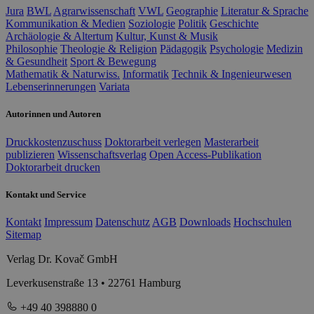
Jura
BWL
Agrarwissenschaft
VWL
Geographie
Literatur & Sprache
Kommunikation & Medien
Soziologie
Politik
Geschichte
Archäologie & Altertum
Kultur, Kunst & Musik
Philosophie
Theologie & Religion
Pädagogik
Psychologie
Medizin
& Gesundheit
Sport & Bewegung
Mathematik & Naturwiss.
Informatik
Technik & Ingenieurwesen
Lebenserinnerungen
Variata
Autorinnen und Autoren
Druckkostenzuschuss
Doktorarbeit verlegen
Masterarbeit
publizieren
Wissenschaftsverlag
Open Access-Publikation
Doktorarbeit drucken
Kontakt und Service
Kontakt
Impressum
Datenschutz
AGB
Downloads
Hochschulen
Sitemap
Verlag Dr. Kovač GmbH
Leverkusenstraße 13 • 22761 Hamburg
+49 40 398880 0