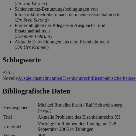
(
Dr. Jan Werner
)
Schienennetz-Benutzungsbedingungen von
Infrastrukturbetreibern nach dem neuen Eisenbahnrecht
(
Dr. Sven Serong
)
Förderfähigkeit der Pflege von Ausgleichs- und
Ersatzmaßnahmen
(
Eleonore Lohrum
)
Aktuelle Entwicklungen aus dem Eisenbahnrecht
(
Dr. Urs Kramer
)
Schlagworte
AEG-
Novelle
Ausgleichsmaßnahmen
Eisenbahnrecht
Eisenbahnsicherheitsre
Bibliografische Daten
Michael Ronellenfitsch / Ralf Schweinsberg
Herausgeber
(Hrsg.)
Titel
Aktuelle Probleme des Eisenbahnrechts XI
Vorträge im Rahmen der Tagung am 7.-8.
Untertitel
September 2005 in Tübingen
Seiten
296