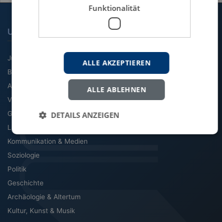
Funktionalität
UNSERE FACHGEBIETE
Jura
ALLE AKZEPTIEREN
BWL
Agrarwissenschaft
ALLE ABLEHNEN
VWL
Geographie
DETAILS ANZEIGEN
Literatur & Sprache
Kommunikation & Medien
Soziologie
Politik
Geschichte
Archäologie & Altertum
Kultur, Kunst & Musik