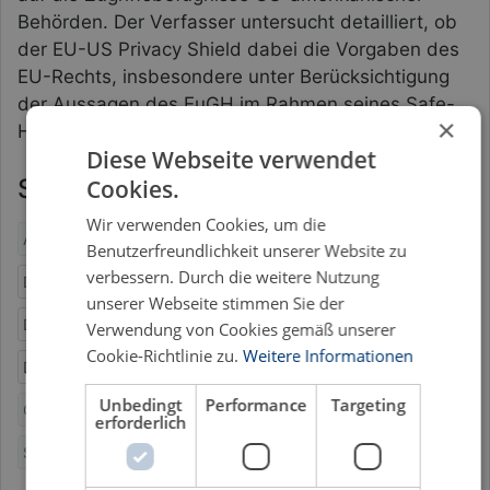
Behörden. Der Verfasser untersucht detailliert, ob
der EU-US Privacy Shield dabei die Vorgaben des
EU-Rechts, insbesondere unter Berücksichtigung
der Aussagen des EuGH im Rahmen seines Safe-
×
Harbor-Urteils, erfüllt.
Diese Webseite verwendet
Schlagworte
Cookies.
Wir verwenden Cookies, um die
Angemessenheitsentscheidung
Datenschutz
Benutzerfreundlichkeit unserer Website zu
verbessern. Durch die weitere Nutzung
Datenschutz-Grundverordnung
Datenschutzrecht
unserer Webseite stimmen Sie der
Datenübermittlung
Datenzugriff durch US-Behörden
Verwendung von Cookies gemäß unserer
Cookie-Richtlinie zu.
Weitere Informationen
Digitalisierung
DSGVO
EU-US Privacy Shield
EuGH
Unbedingt
Performance
Targeting
Grenzpberschreitender Datenverkehr
Rechtswissenschaft
erforderlich
Safe-Harbor-Urteil
Standardvertragsklausel
USA