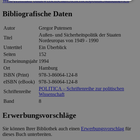
West-Konflikt
Politikwissenschaft
Sicherheitspolitik
Skandinavien
Bibliografische Daten
Autor
Gregor Putensen
Außen- und Sicherheitspolitik der Staaten
Titel
Nordeuropas von 1949 - 1990
Untertitel
Ein Überblick
Seiten
152
Erscheinungsjahr
1994
Ort
Hamburg
ISBN (Print)
978-3-86064-124-8
eISBN (eBook)
978-3-86064-124-8
POLITICA – Schriftenreihe zur politischen
Schriftenreihe
Wissenschaft
Band
8
Erwerbungsvorschläge
Sie können Ihrer Bibliothek auch einen
Erwerbungsvorschlag
für
dieses Buch unterbreiten.