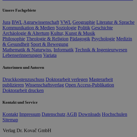
Unsere Fachgebiete
Jura
BWL
Agrarwissenschaft
VWL
Geographie
Literatur & Sprache
Kommunikation & Medien
Soziologie
Politik
Geschichte
Archäologie & Altertum
Kultur, Kunst & Musik
Philosophie
Theologie & Religion
Pädagogik
Psychologie
Medizin
& Gesundheit
Sport & Bewegung
Mathematik & Naturwiss.
Informatik
Technik & Ingenieurwesen
Lebenserinnerungen
Variata
Autorinnen und Autoren
Druckkostenzuschuss
Doktorarbeit verlegen
Masterarbeit
publizieren
Wissenschaftsverlag
Open Access-Publikation
Doktorarbeit drucken
Kontakt und Service
Kontakt
Impressum
Datenschutz
AGB
Downloads
Hochschulen
Sitemap
Verlag Dr. Kovač GmbH