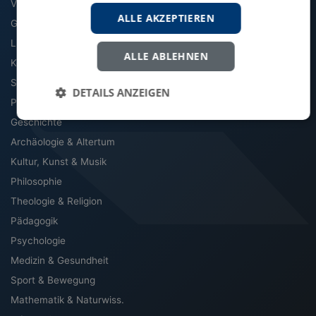
VWL
ALLE AKZEPTIEREN
Geographie
Literatur & Sprache
ALLE ABLEHNEN
Kommunikation & Medien
Soziologie
DETAILS ANZEIGEN
Politik
Geschichte
Archäologie & Altertum
Kultur, Kunst & Musik
Philosophie
Theologie & Religion
Pädagogik
Psychologie
Medizin & Gesundheit
Sport & Bewegung
Mathematik & Naturwiss.