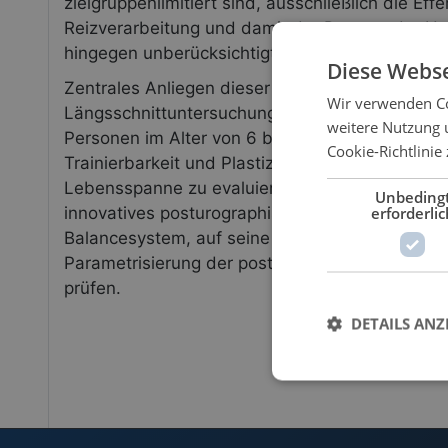
zielgruppenlimitiert sind, ausschließlich die Eff
Reizverarbeitung und damit der Prozess der Ha
hingegen unberücksichtigt.
Diese Webse
Zentrales Anliegen dieser Habilitationsschrift, 
Wir verwenden Co
Längsschnittuntersuchungen beinhaltet an de
weitere Nutzung 
Personen im Alter von 6 bis 91 Jahren teilnahm
Cookie-Richtlinie 
Trainierbarkeit und Plastizität des posturalen S
Lebensspanne zu evaluieren. Damit verband sic
Unbeding
erforderlic
innovatives posturographisches Messverfahren, 
Balancesystem, auf seine Validität und Reliabilit
Parametrisierung der posturalen Subsysteme mi
prüfen.
DETAILS ANZ