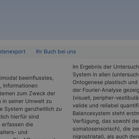
atenexport
Ihr Buch bei uns
Im Ergebnis der Untersuch
System in allen (untersuc
timodal beeinflusstes,
Ontogenese plastisch und t
, Informationen
der Fourier-Analyse gezei
ystemen zum Zweck der
(visuell, peripher-vestibul
n in seiner Umwelt zu
valide und reliabel quanti
le System ganzheitlich zu
Balancesystem steht erst
ich hierfür sind
Verfügung, das sowohl den 
 erfassen die
somatosensorisch), die zen
alters- und
nigrostriatal), als auch d