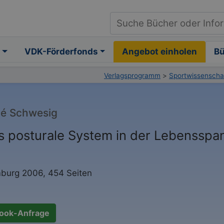
VDK-Förderfonds
Angebot einholen
B
Verlagsprogramm
>
Sportwissenscha
é Schwesig
s posturale System in der Lebensspa
burg 2006, 454 Seiten
ook-Anfrage