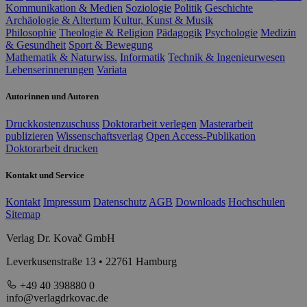
Kommunikation & Medien
Soziologie
Politik
Geschichte
Archäologie & Altertum
Kultur, Kunst & Musik
Philosophie
Theologie & Religion
Pädagogik
Psychologie
Medizin
& Gesundheit
Sport & Bewegung
Mathematik & Naturwiss.
Informatik
Technik & Ingenieurwesen
Lebenserinnerungen
Variata
Autorinnen und Autoren
Druckkostenzuschuss
Doktorarbeit verlegen
Masterarbeit
publizieren
Wissenschaftsverlag
Open Access-Publikation
Doktorarbeit drucken
Kontakt und Service
Kontakt
Impressum
Datenschutz
AGB
Downloads
Hochschulen
Sitemap
Verlag Dr. Kovač GmbH
Leverkusenstraße 13 • 22761 Hamburg
+49 40 398880 0
info@verlagdrkovac.de