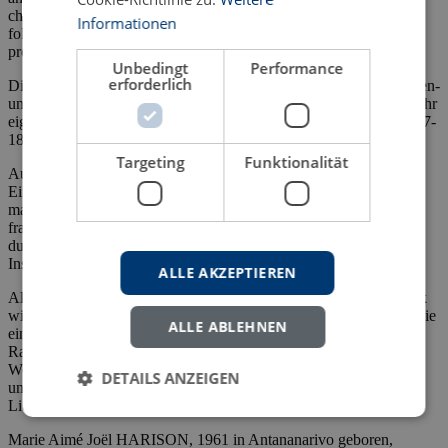
christlichen Palastkapelle 1880 dort auch eine Orgel errichtet. Ihr
Informationen
folgten weitere Instrumente in anderen katholischen und
protestantischen Kirchen.
Unbedingt
Performance
erforderlich
Die Einführung des Theaters in Madagaskar erfolgte durch Krippen-
und Passionsspiele der Missionare. Die Franzosen brachten dann ihr
eigenes Theater (mit Feydeau, Labiche u.a.) mit und erbauten 1897-
1899 ein eigenes Theatergebäude.
Targeting
Funktionalität
Auch auf dem Gebiet des weltlichen Musizierens ist ein stetiges
Eindringen des Europäischen festzustellen. So wurde die
madagassische Musizier- und Tanzform des Hira Gasy durch das
französische Variété, seit den Siebzigerjahren des 20. Jahrhunderts
durch die internationale Kommerzmusik (mit elektronischen
Instrumenten) überformt.
ALLE AKZEPTIEREN
Als charakteristisches Beispiel für den Einfluß europäischer Musik
wird in der Arbeit die madagassische Nationalhymne dargestellt, die
ALLE ABLEHNEN
einer eingehenden Analyse unterzogen wird. Ihr Autor Norbert
Raharisoa gewann mit ihr 1959 einen dafür ausgeschriebenen
Wettbewerb. Dem madagassischen Text wird eine Melodie
DETAILS ANZEIGEN
unterlegt, die zu einem großen Teil aus Elementen europäischen
Liedgutes übernommen ist.
Marie Aimé Joël HARISON, 1961 in Antananarivo geboren,