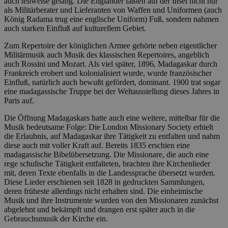
auch teilweise gelang. Die Engländer faßten auf der Insel nicht nur
als Militärberater und Lieferanten von Waffen und Uniformen (auch
König Radama trug eine englische Uniform) Fuß, sondern nahmen
auch starken Einfluß auf kulturellem Gebiet.
Zum Repertoire der königlichen Armee gehörte neben eigentlicher
Militärmusik auch Musik des klassischen Repertoires, angeblich
auch Rossini und Mozart. Als viel später, 1896, Madagaskar durch
Frankreich erobert und kolonialisiert wurde, wurde französischer
Einfluß, natürlich auch bewußt gefördert, dominant. 1900 trat sogar
eine madagassische Truppe bei der Weltausstellung dieses Jahres in
Paris auf.
Die Öffnung Madagaskars hatte auch eine weitere, mittelbar für die
Musik bedeutsame Folge: Die London Missionary Society erhielt
die Erlaubnis, auf Madagaskar ihre Tätigkeit zu entfalten und nahm
diese auch mit voller Kraft auf. Bereits 1835 erschien eine
madagassische Bibelübersetzung. Die Missionare, die auch eine
rege schulische Tätigkeit entfalteten, brachten ihre Kirchenlieder
mit, deren Texte ebenfalls in die Landessprache übersetzt wurden.
Diese Lieder erschienen seit 1828 in gedruckten Sammlungen,
deren früheste allerdings nicht erhalten sind. Die einheimische
Musik und ihre Instrumente wurden von den Missionaren zunächst
abgelehnt und bekämpft und drangen erst später auch in die
Gebrauchsmusik der Kirche ein.