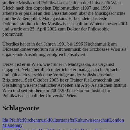
studierte Musik- und Politikwissenschaft an der Universität Wien.
Gleich nach den doppelten Diplomstudien (1997 und 1999)
arbeitete er parallel an den Dissertationen über die Musikgeschichte
und die Außenpolitik Madagaskars. Er beendete das erste
Doktoratsstudium in der Musikwissenschaft im Wintersemester 2001
und wurde am 25. April 2002 zum Doktor der Philosophie
promoviert.
Überdies hat er in den Jahren 1991 bis 1996 Kirchenmusik am
Diözesankonservatorium für Kirchenmusik der Erzdiözese Wien als
ergänzende Ausbildung erfolgreich absolviert.
Derzeit ist er in Wien, wie früher in Madagaskar, als Organist
engagiert. Nebenberuflich unterrichtet er madagassische Sprache
und hält auch verschiedene Vorträge an der Volkshochschule
Brigittenau. Seit Oktober 2003 ist er Trainer für Lerntechnik und
Gestaltung wissenschaftlicher Arbeiten am Afro-Asiatischen Institut
Wien und seit Studienjahr 2004/2005 Lektor am Institut für
Politikwissenschaft der Universität Wien.
Schlagworte
Ida Pfeiffer
Kirchenmusik
Kulturtransfer
Kulturwissenschaft
London
Missionary