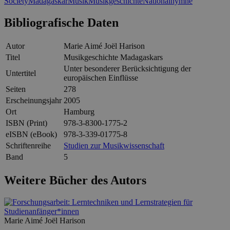
Society
Madagaskar
Musik
Musikgeschichte
Nationalhymne
Bibliografische Daten
Autor
Marie Aimé Joël Harison
Titel
Musikgeschichte Madagaskars
Unter besonderer Berücksichtigung der
Untertitel
europäischen Einflüsse
Seiten
278
Erscheinungsjahr
2005
Ort
Hamburg
ISBN (Print)
978-3-8300-1775-2
eISBN (eBook)
978-3-339-01775-8
Schriftenreihe
Studien zur Musikwissenschaft
Band
5
Weitere Bücher des Autors
Marie Aimé Joël Harison