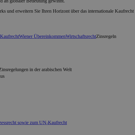
nd an globaler Bedeutung gewinnt.
rks und erweitern Sie Ihren Horizont über das internationale Kaufrecht
Kaufrecht
Wiener Übereinkommen
Wirtschaftsrecht
Zinsregeln
nsregelungen in der arabischen Welt
kus
rozessrecht sowie zum UN-Kaufrecht