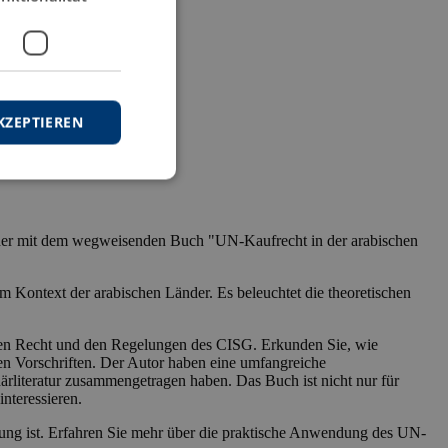
KZEPTIEREN
 Länder mit dem wegweisenden Buch "UN-Kaufrecht in der arabischen
m Kontext der arabischen Länder. Es beleuchtet die theoretischen
chen Recht und den Regelungen des CISG. Erkunden Sie, wie
en Vorschriften. Der Autor haben eine umfangreiche
ärliteratur zusammengetragen haben. Das Buch ist nicht nur für
interessieren.
utung ist. Erfahren Sie mehr über die praktische Anwendung des UN-