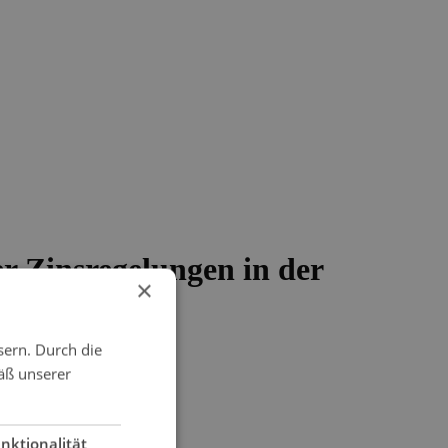
 Zinsregelungen in der
×
sern. Durch die
äß unserer
nktionalität