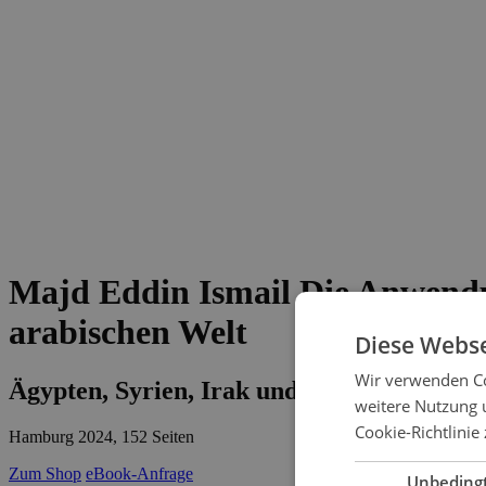
Majd Eddin Ismail
Die Anwendun
arabischen Welt
Diese Webse
Wir verwenden Co
Ägypten, Syrien, Irak und Saudi-Arabien 
weitere Nutzung 
Cookie-Richtlinie 
Hamburg 2024, 152 Seiten
Zum Shop
eBook-Anfrage
Unbeding