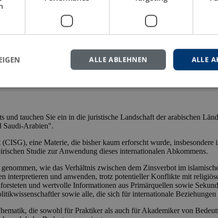
h
EIGEN
ALLE ABLEHNEN
ALLE A
hts und tauchen Sie ein in die juristische Landschaft der arabischen
d Saudi-Arabien".
 (CISG), eine Materie, die bisher kaum erforscht wurde, insbesondere i
pirischen Studie zur Anwendung dieses internationalen Abkommens.
en genommen, wie das Verhältnis zwischen dem Zinsverbot im islamis
nterpretieren und anwenden, trotz potentieller Konflikte mit religiös
hforsteten und wertvolle Informationen aus Primärquellen sowie Sekund
litikwissenschaftler sowie alle, die sich für internationale Beziehungen 
e Thematik, die sowohl für Praktiker als auch für Akademiker von Bede