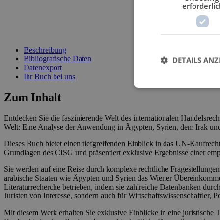
erforderlic
schließen
Beschreibung
Bibliografische Daten
DETAILS ANZ
Datenexport
Ihr Buch bei uns
Zum Inhalt
Entdecken Sie die faszinierende Welt des internationalen Handelsrec
Welt: Eine Analyse der Anwendung in Ägypten, Syrien, dem Irak un
Dieses Buch bietet einen tiefgreifenden Einblick in das UN-Kaufrecht
Grundlagen des CISG und präsentiert exklusive Ergebnisse einer em
Sie werden auf eine Reise durch komplexe rechtliche Fragestellung
arabische Staaten wie Ägypten und Syrien das Wiener Übereinkommen i
Literaturrecherche betrieben, indem sie zahlreiche Datenbanken durc
Juristen von Interesse, sondern auch für Wirtschaftswissenschaftler, Po
Mit diesem Werk erhalten Sie exklusive Einblicke in eine juristisch