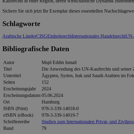
Kaufrechts in einer Region, deren wirtschaftliche Dynamik zunehme
Sichern Sie sich jetzt Ihr Exemplar dieses essentiellen Nachschlagewe
Schlagworte
Arabische Länder
CISG
Einheitsrecht
Internationales Handelsrecht
UN-
Bibliografische Daten
Autor
Majd Eddin Ismail
Titel
Die Anwendung des UN-Kaufrechts und seiner Zi
Untertitel
Ägypten, Syrien, Irak und Saudi-Arabien im Fo
Seiten
152
Erscheinungsjahr
2024
Erscheinungsdatum
05.06.2024
Ort
Hamburg
ISBN (Print)
978-3-339-14018-0
eISBN (eBook)
978-3-339-14019-7
Schriftenreihe
Studien zum Internationalen Privat- und Zivilp
Band
79