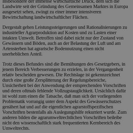
Insbesondere der immense wirtschaftliche Druck, dem sich die
Landwirte seit der Gründung des Gemeinsamen Marktes in Europa
ausgesetzt sehen, zwingt zu einer immer intensiveren
Bewirtschaftung landwirtschaftlicher Flächen.
Dergestalt gehen Leistungssteigerungen und Rationalisierungen zu
industrieller Agrarproduktion auf Kosten und zu Lasten einer
intakten Umwelt. Betroffen sind dabei nicht nur der Zustand von
Gewässern und Böden, auch an der Belastung der Luft und am
Artensterben hat agrarische Bodennutzung einen nicht
unerheblichen Anteil.
Trotz dieses Befundes sind die Bemühungen des Gesetzgebers, in
jenem Bereich Verbesserungen zu erzielen, in der Vergangenheit
relativ bescheiden gewesen. Die Rechtslage ist gekennzeichnet
durch eine große Zersplitterung der Regelungsbereiche,
Unsicherheit bei der Anwendung der entsprechenden Vorschriften
und deren oftmals fehlende Vollzugstauglichkeit. Ursächlich dafür
ist wohl zum einen die Tatsache, daß man sich der vorliegenden
Problematik vorrangig unter dem Aspekt des Gewässerschutzes
genähert hat und auf die eigentlichen agrarstoffspezifischen
Vorschriften bestenfalls als Auslegungshilfe rekurriert wurde. Zum
anderen bilden die agrarumweltrechtlichen Vorschriften beileibe
nicht den wissenschaftlich stark frequentierten Kernbereich des
Umweltrechts.