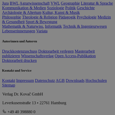
Jura
BWL
Agrarwissenschaft
VWL
Geographie
Literatur & Sprache
Kommunikation & Medien
Soziologie
Politik
Geschichte
Archäologie & Altertum
Kultur, Kunst & Musik
Philosophie
Theologie & Religion
Pädagogik
Psychologie
Medizin
& Gesundheit
Sport & Bewegung
Mathematik & Naturwiss.
Informatik
Technik & Ingenieurwesen
Lebenserinnerungen
Variata
Autorinnen und Autoren
Druckkostenzuschuss
Doktorarbeit verlegen
Masterarbeit
publizieren
Wissenschaftsverlag
Open Access-Publikation
Doktorarbeit drucken
Kontakt und Service
Kontakt
Impressum
Datenschutz
AGB
Downloads
Hochschulen
Sitemap
Verlag Dr. Kovač GmbH
Leverkusenstraße 13 • 22761 Hamburg
+49 40 398880 0