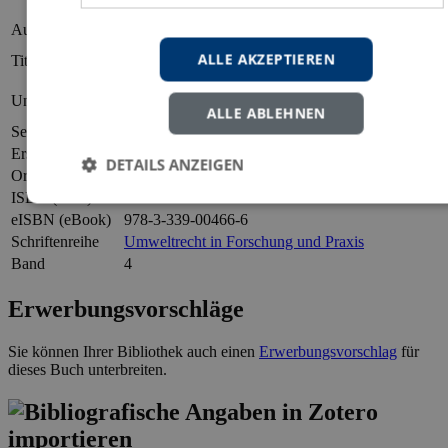
Autor
Chris Müller
Die gute fachliche Praxis im Pflanzenschutz-,
ALLE AKZEPTIEREN
Titel
Düngemittel- und Bodenschutzrecht
Ausprägungen und Auswirkungen auf die
Untertitel
landwirtschaftliche Bodennutzung
ALLE ABLEHNEN
Seiten
318
Erscheinungsjahr
2001
DETAILS ANZEIGEN
Ort
Hamburg
ISBN (Print)
978-3-8300-0466-0
eISBN (eBook)
978-3-339-00466-6
Schriftenreihe
Umweltrecht in Forschung und Praxis
Band
4
Erwerbungsvorschläge
Sie können Ihrer Bibliothek auch einen
Erwerbungsvorschlag
für
dieses Buch unterbreiten.