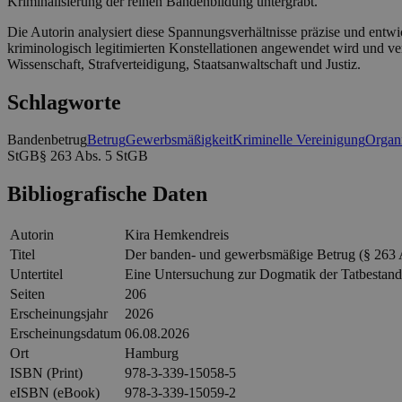
Kriminalisierung der reinen Bandenbildung untergräbt.
Die Autorin analysiert diese Spannungsverhältnisse präzise und entwi
kriminologisch legitimierten Konstellationen angewendet wird und ve
Wissenschaft, Strafverteidigung, Staatsanwaltschaft und Justiz.
Schlagworte
Bandenbetrug
Betrug
Gewerbsmäßigkeit
Kriminelle Vereinigung
Organi
StGB
§ 263 Abs. 5 StGB
Bibliografische Daten
Autorin
Kira Hemkendreis
Titel
Der banden- und gewerbsmäßige Betrug (§ 263 
Untertitel
Eine Untersuchung zur Dogmatik der Tatbestand
Seiten
206
Erscheinungsjahr
2026
Erscheinungsdatum
06.08.2026
Ort
Hamburg
ISBN (Print)
978-3-339-15058-5
eISBN (eBook)
978-3-339-15059-2