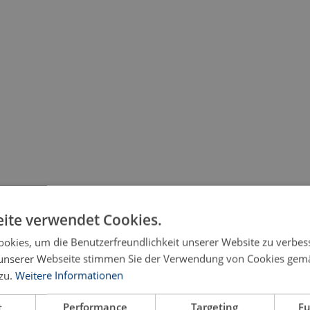
und gewerbsmäßige Betrug (§ 26
ite verwendet Cookies.
estandsmerkmale und dem Beginn der Straf
okies, um die Benutzerfreundlichkeit unserer Website zu verbes
unserer Webseite stimmen Sie der Verwendung von Cookies gem
zu.
Weitere Informationen
t
Performance
Targeting
Fu