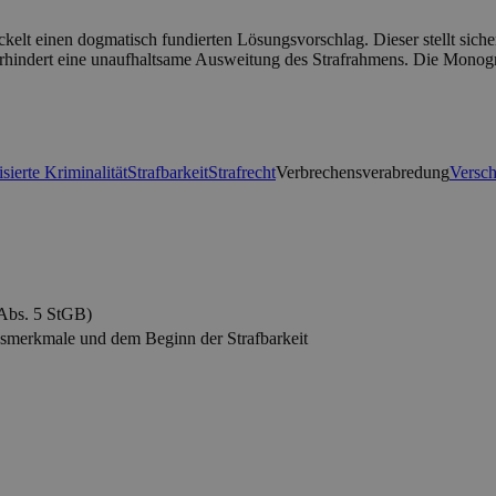
ckelt einen dogmatisch fundierten Lösungsvorschlag. Dieser stellt siche
rhindert eine unaufhaltsame Ausweitung des Strafrahmens. Die Monograf
sierte Kriminalität
Strafbarkeit
Strafrecht
Verbrechensverabredung
Versch
Abs. 5 StGB)
smerkmale und dem Beginn der Strafbarkeit