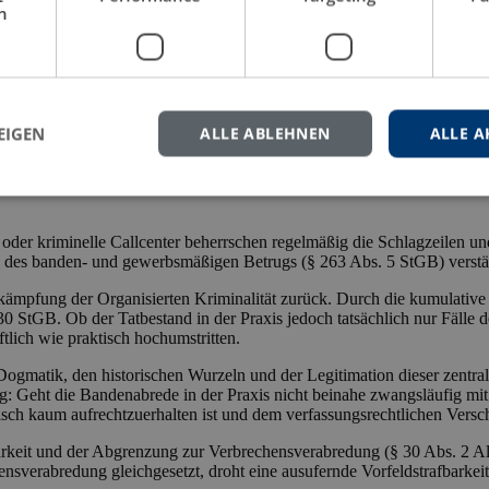
h
EIGEN
ALLE ABLEHNEN
ALLE A
oder kriminelle Callcenter beherrschen regelmäßig die Schlagzeilen u
d des banden- und gewerbsmäßigen Betrugs (§ 263 Abs. 5 StGB) verstärk
kämpfung der Organisierten Kriminalität zurück. Durch die kumulative
0 StGB. Ob der Tatbestand in der Praxis jedoch tatsächlich nur Fälle der
lich wie praktisch hochumstritten.
gmatik, den historischen Wurzeln und der Legitimation dieser zentrale
Geht die Bandenabrede in der Praxis nicht beinahe zwangsläufig mit 
tisch kaum aufrechtzuerhalten ist und dem verfassungsrechtlichen Versc
barkeit und der Abgrenzung zur Verbrechensverabredung (§ 30 Abs. 2 A
nsverabredung gleichgesetzt, droht eine ausufernde Vorfeldstrafbarkeit