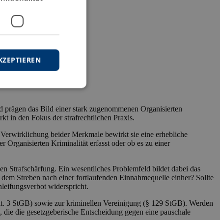
KZEPTIEREN
nd prägen das Bild einer stark zugenommenen Organisierten
t in den Fokus der strafrechtlichen Praxis.
 Verwirklichung beider Merkmale bewirkt sie eine erhebliche
 Organisierten Kriminalität erfasst oder ob es zu einer
n Strafschärfung. Ein wesentliches Problemfeld bildet dabei das
dem Streben nach einer fortlaufenden Einnahmequelle einher? Sollte
hleifungsverbot widerspricht.
lt. 3 StGB) sowie zur kriminellen Vereinigung (§ 129 StGB). Werden
, die die gesetzgeberische Entscheidung gegen eine pauschale