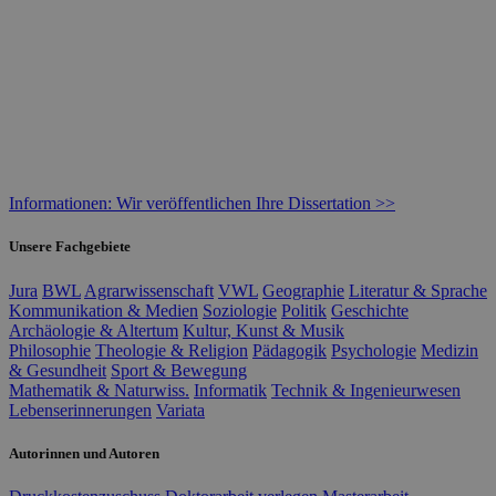
Informationen: Wir veröffentlichen Ihre Dissertation >>
Unsere Fachgebiete
Jura
BWL
Agrarwissenschaft
VWL
Geographie
Literatur & Sprache
Kommunikation & Medien
Soziologie
Politik
Geschichte
Archäologie & Altertum
Kultur, Kunst & Musik
Philosophie
Theologie & Religion
Pädagogik
Psychologie
Medizin
& Gesundheit
Sport & Bewegung
Mathematik & Naturwiss.
Informatik
Technik & Ingenieurwesen
Lebenserinnerungen
Variata
Autorinnen und Autoren