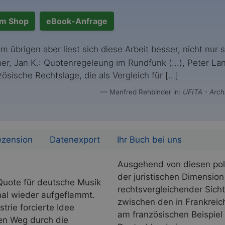
m Shop
eBook-Anfrage
m übrigen aber liest sich diese Arbeit besser, nicht nur st
er, Jan K.: Quotenregeleung im Rundfunk (...), Peter Lan
zösische Rechtslage, die als Vergleich für […]
Manfred Rehbinder in:
UFITA - Archi
ezension
Datenexport
Ihr Buch bei uns
Ausgehend von diesen pol
der juristischen Dimensi
 Quote für deutsche Musik
rechtsvergleichender Sic
mal wieder aufgeflammt.
zwischen den in Frankreic
rie forcierte Idee
am französischen Beispiel
en Weg durch die