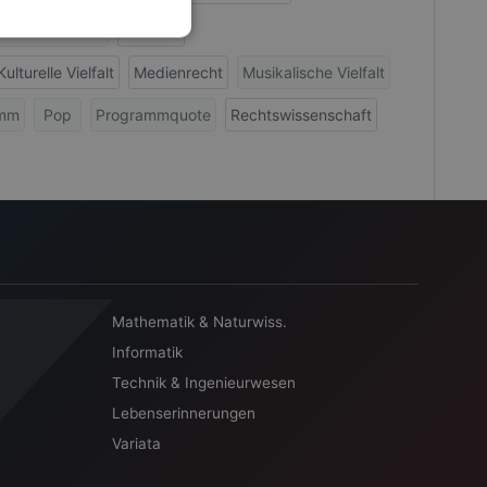
zösische Musik
Hörfunk
Kulturelle Vielfalt
Medienrecht
Musikalische Vielfalt
amm
Pop
Programmquote
Rechtswissenschaft
Mathematik & Naturwiss.
Informatik
Technik & Ingenieurwesen
Lebenserinnerungen
Variata