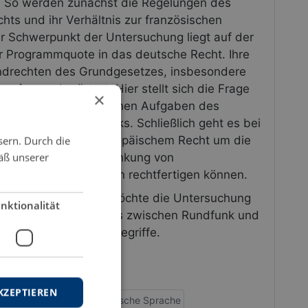
 So werden zunächst die Regelungen des
hts und ihr Verhältnis zur französischen
er Schwerpunkt der Untersuchung liegt auf der
r Programmquote in das deutsche Recht. Ihre
undrechten des Grundgesetzes, insbesondere
umfassend erörtert. Hier stellt sich die Frage
×
en verfassungsrechtlichen Aufgaben des
 des privaten Rundfunks. Schließlich geht es bei
grammquoten nach europäischem Recht um die
sern. Durch die
äß unserer
le Gründe eine Beschränkung von
inschaftsgrundrechten rechtfertigen können.
gegenstand hinaus möchte die Untersuchung
nktionalität
 Frage des Verhältnisses zwischen Rundfunk und
n Vielfalt" als Rechtsbegriffe.
KZEPTIEREN
e
Deutsche Musik
Deutsche Sprache