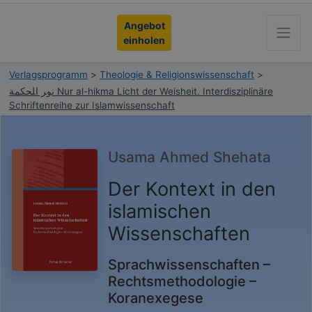
Angebot
einholen
Verlagsprogramm
>
Theologie & Religionswissenschaft
>
ﻧﻮﺮ ﺍﻠﺤﻜﻤﺔ Nur al-hikma Licht der Weisheit. Interdisziplinäre
Schriftenreihe zur Islamwissenschaft
Usama Ahmed Shehata
Der Kontext in den
islamischen
Wissenschaften
Sprachwissenschaften –
Rechtsmethodologie –
Koranexegese