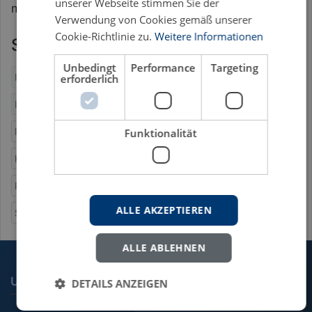
unserer Webseite stimmen Sie der
medinensischen Koranstellen.
Verwendung von Cookies gemäß unserer
Cookie-Richtlinie zu.
Weitere Informationen
Schlagworte
Unbedingt
Performance
Targeting
Interpretation des Koran
Islam
erforderlich
Islamische Rechtswissenschaft
Islamisches Recht
Islamwissenschaft
Kontext
Koranexegese
Funktionalität
Koraninterpretation
Koranwissenschaft
Methodenlehre
Rechtsmethodologie
Religionswissenschaft
Sharia Law
ALLE AKZEPTIEREN
Sprachwissenschaft
ALLE ABLEHNEN
UNSERE FACHGEBIETE
DETAILS ANZEIGEN