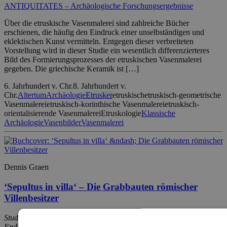
ANTIQUITATES – Archäologische Forschungsergebnisse
Über die etruskische Vasenmalerei sind zahlreiche Bücher
erschienen, die häufig den Eindruck einer unselbständigen und
eklektischen Kunst vermitteln. Entgegen dieser verbreiteten
Vorstellung wird in dieser Studie ein wesentlich differenzierteres
Bild des Formierungsprozesses der etruskischen Vasenmalerei
gegeben. Die griechische Keramik ist […]
6. Jahrhundert v. Chr.
8. Jahrhundert v.
Chr.
Altertum
Archäologie
Etrusker
etruskisch
etruskisch-geometrische
Vasenmalerei
etruskisch-korinthische Vasenmalerei
etruskisch-
orientalisierende Vasenmalerei
Etruskologie
Klassische
Archäologie
Vasenbilder
Vasenmalerei
Dennis Graen
‘Sepultus in villa‘ – Die Grabbauten römischer
Villenbesitzer
Studien zu Ursprung und Entwicklung von den Anfängen bis zum
Ende des 4. Jahrhunderts nach Christus