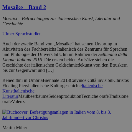
Mosaike – Band 2
Mosaici – Betrachtungen zur italienischen Kunst, Literatur und
Geschichte
Ulmer Sprachstudien
Auch der zweite Band von „Mosaike“ hat seinen Ursprung in
Aktivitäten des Fachbereichs Italienisch des Zentrums für Sprachen
und Philologie der Universität Ulm im Rahmen der
Settimana della
Lingua Italiana 2016
. Die ersten beiden Aufsätze stellen die
Geschichte der italienischen Goldschmiedekunst von den Etruskern
bis zur Gegenwart und […]
Benedittini in Umbria
Biennale 2013
Calvinos Città invisibili
Christos
Floating Piers
Italienische Kulturgeschichte
Italienische
Kunst
Italienische
Literatur
Maulbeerbäume
Seidenproduktion
Tecniche orafe
Tradizione
orafe
Valenza
Martin Miller