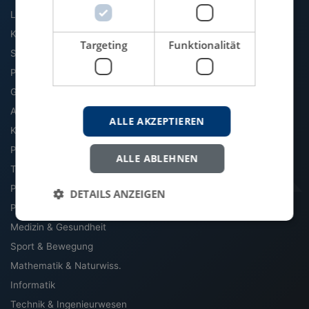
Literatur & Sprache
Kommunikation & Medien
Targeting
Funktionalität
Soziologie
Politik
Geschichte
Archäologie & Altertum
ALLE AKZEPTIEREN
Kultur, Kunst & Musik
Philosophie
ALLE ABLEHNEN
Theologie & Religion
Pädagogik
DETAILS ANZEIGEN
Psychologie
Medizin & Gesundheit
Sport & Bewegung
Mathematik & Naturwiss.
Informatik
Technik & Ingenieurwesen